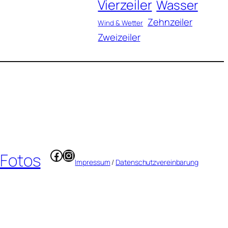
Vierzeiler
Wasser
Zehnzeiler
Wind & Wetter
Zweizeiler
Facebook
Instagram
 Fotos
Impressum
/
Datenschutzvereinbarung