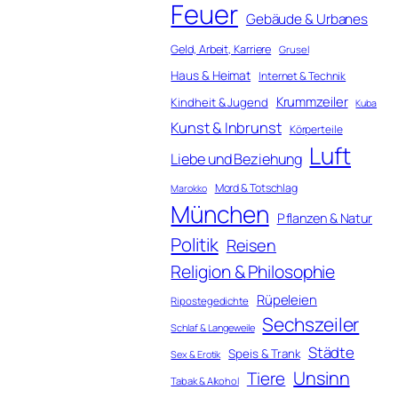
Feuer
Gebäude & Urbanes
Geld, Arbeit, Karriere
Grusel
Haus & Heimat
Internet & Technik
Krummzeiler
Kindheit & Jugend
Kuba
Kunst & Inbrunst
Körperteile
Luft
Liebe und Beziehung
Mord & Totschlag
Marokko
München
Pflanzen & Natur
Politik
Reisen
Religion & Philosophie
Rüpeleien
Ripostegedichte
Sechszeiler
Schlaf & Langeweile
Städte
Speis & Trank
Sex & Erotik
Unsinn
Tiere
Tabak & Alkohol