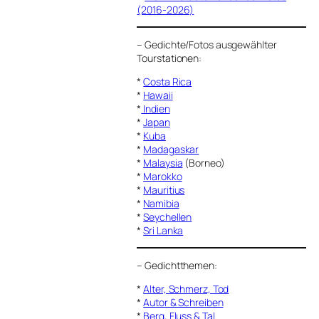
(2016-2026)
–
Gedichte/Fotos ausgewählter
Tourstationen:
*
Costa Rica
*
Hawaii
*
Indien
*
Japan
*
Kuba
*
Madagaskar
*
Malaysia
(Borneo)
*
Marokko
*
Mauritius
*
Namibia
*
Seychellen
*
Sri Lanka
–
Gedichtthemen
:
*
Alter, Schmerz, Tod
*
Autor & Schreiben
*
Berg, Fluss & Tal