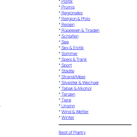
*
Politik
*
Promis
*
Regionales
*
Religion & Philo
*
Reisen
*
Rüpeleien & Tiraden
*
Schlafen
*
See
*
Sex & Erotik
*
Sommer
*
Speis & Trank
*
Sport
*
Städte
*
Strand/Meer
*
Silvester & Wechsel
*
Tabak & Alkohol
*
Tanzen
*
Tiere
l
*
Unsinn
*
Wind & Wetter
*
Winter
Best of Poetry