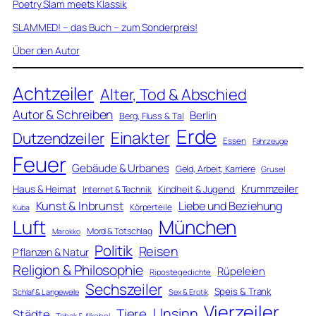
Poetry Slam meets Klassik
SLAMMED! – das Buch – zum Sonderpreis!
Über den Autor
Achtzeiler
Alter, Tod & Abschied
Autor & Schreiben
Berlin
Berg, Fluss & Tal
Erde
Einakter
Dutzendzeiler
Essen
Fahrzeuge
Feuer
Gebäude & Urbanes
Geld, Arbeit, Karriere
Grusel
Krummzeiler
Haus & Heimat
Kindheit & Jugend
Internet & Technik
Kunst & Inbrunst
Liebe und Beziehung
Körperteile
Kuba
Luft
München
Mord & Totschlag
Marokko
Politik
Reisen
Pflanzen & Natur
Religion & Philosophie
Rüpeleien
Ripostegedichte
Sechszeiler
Speis & Trank
Schlaf & Langeweile
Sex & Erotik
Vierzeiler
Unsinn
Tiere
Städte
Tabak & Alkohol