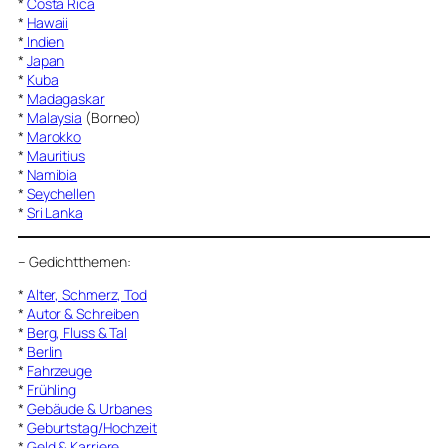
*
Costa Rica
*
Hawaii
*
Indien
*
Japan
*
Kuba
*
Madagaskar
*
Malaysia
(Borneo)
*
Marokko
*
Mauritius
*
Namibia
*
Seychellen
*
Sri Lanka
–
Gedichtthemen
:
*
Alter, Schmerz, Tod
*
Autor & Schreiben
*
Berg, Fluss & Tal
*
Berlin
*
Fahrzeuge
*
Frühling
*
Gebäude & Urbanes
*
Geburtstag/Hochzeit
*
Geld & Karriere