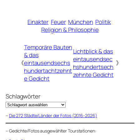
Einakter
Feuer
München
Politik
Religion & Philosophie
Temporäre Bauten
Lichtblick & das
& das
eintausendsec
《
eintausendsechs
》
hshundertsech
hundertachtzehnt
zehnte Gedicht
e Gedicht
Schlagwörter
–
Die 272 Städte/Länder der Fotos (2016-2026)
–
Gedichte/Fotos ausgewählter Tourstationen: