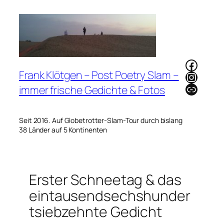
Zum
Inhalt
springen
Faceb
Frank Klötgen – Post Poetry Slam –
Instag
Link
immer frische Gedichte & Fotos
Seit 2016. Auf Globetrotter-Slam-Tour durch bislang
38 Länder auf 5 Kontinenten
Erster Schneetag & das
eintausendsechshunder
tsiebzehnte Gedicht