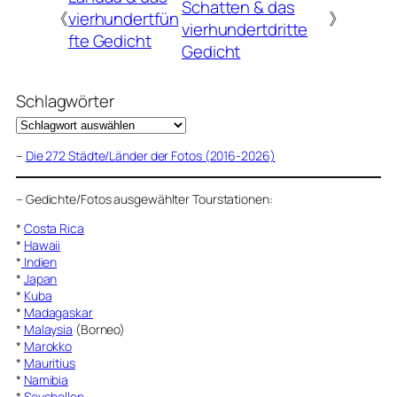
Schatten & das
《
vierhundertfün
》
vierhundertdritte
fte Gedicht
Gedicht
Schlagwörter
–
Die 272 Städte/Länder der Fotos (2016-2026)
–
Gedichte/Fotos ausgewählter Tourstationen:
*
Costa Rica
*
Hawaii
*
Indien
*
Japan
*
Kuba
*
Madagaskar
*
Malaysia
(Borneo)
*
Marokko
*
Mauritius
*
Namibia
*
Seychellen