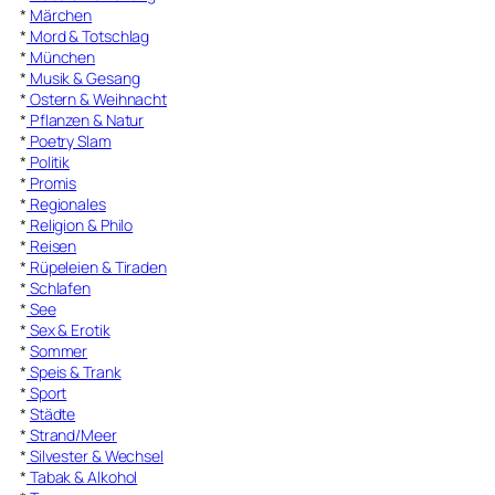
*
Märchen
*
Mord & Totschlag
*
München
*
Musik & Gesang
*
Ostern & Weihnacht
*
Pflanzen & Natur
*
Poetry Slam
*
Politik
*
Promis
*
Regionales
*
Religion & Philo
*
Reisen
*
Rüpeleien & Tiraden
*
Schlafen
*
See
*
Sex & Erotik
*
Sommer
*
Speis & Trank
*
Sport
*
Städte
*
Strand/Meer
*
Silvester & Wechsel
*
Tabak & Alkohol