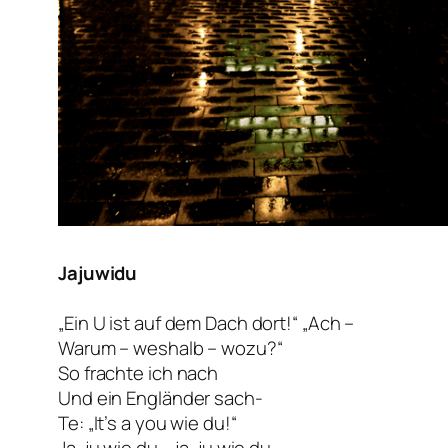
Jajuwidu
„Ein U ist auf dem Dach dort!“ „Ach –
Warum – weshalb – wozu?“
So frachte ich nach
Und ein Engländer sach-
Te: „It’s a you wie du!“
Ja, ju wie du – ja, ju wie du