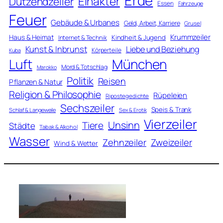
Erde
Einakter
Dutzendzeiler
Essen
Fahrzeuge
Feuer
Gebäude & Urbanes
Geld, Arbeit, Karriere
Grusel
Krummzeiler
Haus & Heimat
Kindheit & Jugend
Internet & Technik
Kunst & Inbrunst
Liebe und Beziehung
Körperteile
Kuba
Luft
München
Mord & Totschlag
Marokko
Politik
Reisen
Pflanzen & Natur
Religion & Philosophie
Rüpeleien
Ripostegedichte
Sechszeiler
Speis & Trank
Schlaf & Langeweile
Sex & Erotik
Vierzeiler
Unsinn
Tiere
Städte
Tabak & Alkohol
Wasser
Zweizeiler
Zehnzeiler
Wind & Wetter