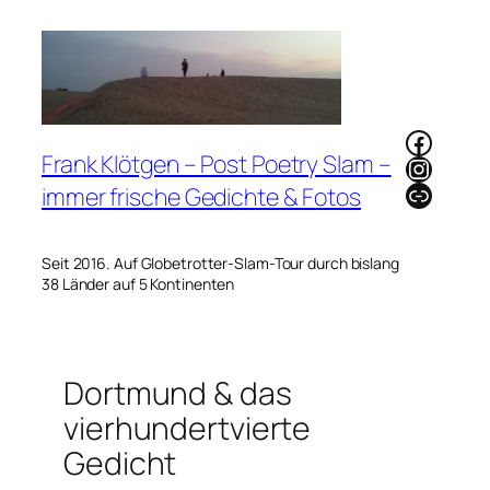
Zum
Inhalt
springen
Faceb
Frank Klötgen – Post Poetry Slam –
Instag
Link
immer frische Gedichte & Fotos
Seit 2016. Auf Globetrotter-Slam-Tour durch bislang
38 Länder auf 5 Kontinenten
Dortmund & das
vierhundertvierte
Gedicht