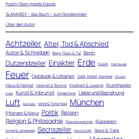
Poetry Slam meets Klassik
SLAMMED! – das Buch – zum Sonderpreis!
Über den Autor
Achtzeiler
Alter, Tod & Abschied
Autor & Schreiben
Berlin
Berg, Fluss & Tal
Erde
Einakter
Dutzendzeiler
Essen
Fahrzeuge
Feuer
Gebäude & Urbanes
Geld, Arbeit, Karriere
Grusel
Krummzeiler
Haus & Heimat
Kindheit & Jugend
Internet & Technik
Kunst & Inbrunst
Liebe und Beziehung
Körperteile
Kuba
Luft
München
Mord & Totschlag
Marokko
Politik
Reisen
Pflanzen & Natur
Religion & Philosophie
Rüpeleien
Ripostegedichte
Sechszeiler
Speis & Trank
Schlaf & Langeweile
Sex & Erotik