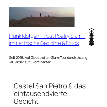
Zum
Inhalt
springen
Faceb
Frank Klötgen – Post Poetry Slam –
Instag
Link
immer frische Gedichte & Fotos
Seit 2016. Auf Globetrotter-Slam-Tour durch bislang
38 Länder auf 5 Kontinenten
Castel San Pietro & das
eintausendvierte
Gedicht