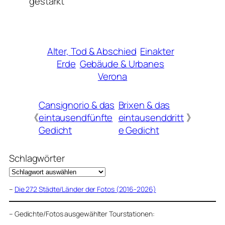
gestärkt
Alter, Tod & Abschied
Einakter
Erde
Gebäude & Urbanes
Verona
Cansignorio & das
Brixen & das
《
eintausendfünfte
eintausenddritt
》
Gedicht
e Gedicht
Schlagwörter
–
Die 272 Städte/Länder der Fotos (2016-2026)
–
Gedichte/Fotos ausgewählter Tourstationen: