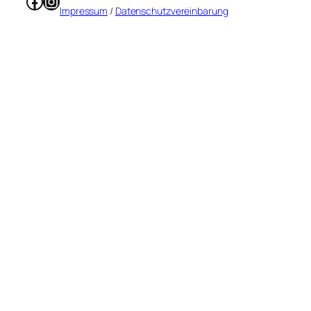
Facebook
Instagram
Impressum
/
Datenschutzvereinbarung