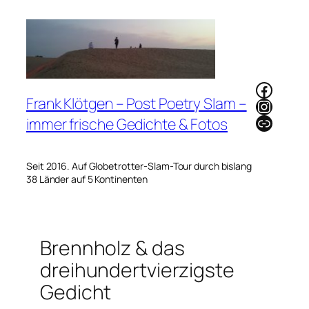
Zum
Inhalt
springen
Faceb
Frank Klötgen – Post Poetry Slam –
Instag
Link
immer frische Gedichte & Fotos
Seit 2016. Auf Globetrotter-Slam-Tour durch bislang
38 Länder auf 5 Kontinenten
Brennholz & das
dreihundertvierzigste
Gedicht