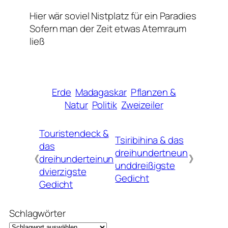
Hier wär soviel Nistplatz für ein Paradies
Sofern man der Zeit etwas Atemraum
ließ
Erde
Madagaskar
Pflanzen &
Natur
Politik
Zweizeiler
Touristendeck &
Tsiribihina & das
das
dreihundertneun
《
dreihunderteinun
》
unddreißigste
dvierzigste
Gedicht
Gedicht
Schlagwörter