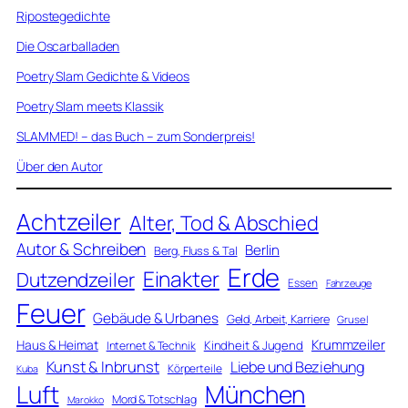
Ripostegedichte
Die Oscarballaden
Poetry Slam Gedichte & Videos
Poetry Slam meets Klassik
SLAMMED! – das Buch – zum Sonderpreis!
Über den Autor
Achtzeiler
Alter, Tod & Abschied
Autor & Schreiben
Berlin
Berg, Fluss & Tal
Erde
Einakter
Dutzendzeiler
Essen
Fahrzeuge
Feuer
Gebäude & Urbanes
Geld, Arbeit, Karriere
Grusel
Krummzeiler
Haus & Heimat
Kindheit & Jugend
Internet & Technik
Kunst & Inbrunst
Liebe und Beziehung
Körperteile
Kuba
Luft
München
Mord & Totschlag
Marokko