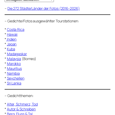
–
Die 272 Städte/Länder der Fotos (2016-2026)
–
Gedichte/Fotos ausgewählter Tourstationen:
*
Costa Rica
*
Hawaii
*
Indien
*
Japan
*
Kuba
*
Madagaskar
*
Malaysia
(Borneo)
*
Marokko
*
Mauritius
*
Namibia
*
Seychellen
*
Sri Lanka
–
Gedichtthemen
:
*
Alter, Schmerz, Tod
*
Autor & Schreiben
*
Berg, Fluss & Tal