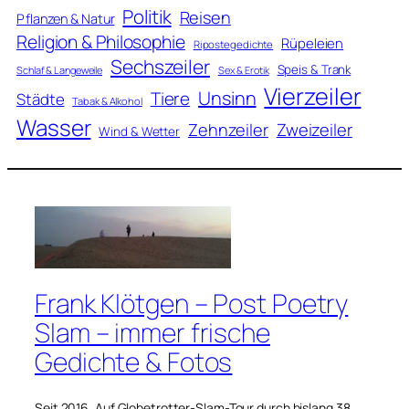
Politik
Reisen
Pflanzen & Natur
Religion & Philosophie
Rüpeleien
Ripostegedichte
Sechszeiler
Speis & Trank
Schlaf & Langeweile
Sex & Erotik
Vierzeiler
Unsinn
Tiere
Städte
Tabak & Alkohol
Wasser
Zweizeiler
Zehnzeiler
Wind & Wetter
Frank Klötgen – Post Poetry
Slam – immer frische
Gedichte & Fotos
Seit 2016. Auf Globetrotter-Slam-Tour durch bislang 38