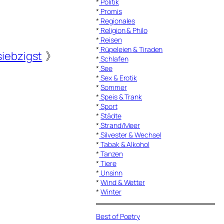
*
Politik
*
Promis
*
Regionales
*
Religion & Philo
*
Reisen
*
Rüpeleien & Tiraden
iebzigst
》
*
Schlafen
*
See
*
Sex & Erotik
*
Sommer
*
Speis & Trank
*
Sport
*
Städte
*
Strand/Meer
*
Silvester & Wechsel
*
Tabak & Alkohol
*
Tanzen
*
Tiere
*
Unsinn
*
Wind & Wetter
*
Winter
Best of Poetry