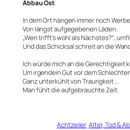
Abbau Ost
In dem Ort hängen immer noch Werb
Von längst aufgegebenen Läden.
„Wen trifft’s wohl als Nächstes?“, umflü
Und das Schicksal schreit an die Wand
Ich würde mich an die Gerechtigkeit 
Um irgendein Gut vor dem Schlechten
Ganz unterkühlt von Traurigkeit …
Man fühlt die aufgebrauchte Zeit.
Achtzeiler
Alter, Tod & A