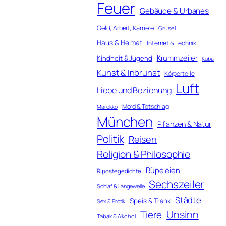
Feuer
Gebäude & Urbanes
Geld, Arbeit, Karriere
Grusel
Haus & Heimat
Internet & Technik
Krummzeiler
Kindheit & Jugend
Kuba
Kunst & Inbrunst
Körperteile
Luft
Liebe und Beziehung
Mord & Totschlag
Marokko
München
Pflanzen & Natur
Politik
Reisen
Religion & Philosophie
Rüpeleien
Ripostegedichte
Sechszeiler
Schlaf & Langeweile
Städte
Speis & Trank
Sex & Erotik
Unsinn
Tiere
Tabak & Alkohol