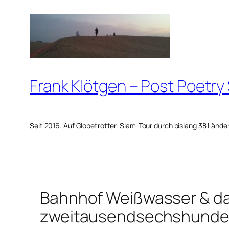
Zum
Inhalt
springen
Frank Klötgen – Post Poetry
Seit 2016. Auf Globetrotter-Slam-Tour durch bislang 38 Lände
Bahnhof Weißwasser & d
zweitausendsechshunder