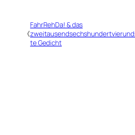
FahrRehDa! & das
《
zweitausendsechshundertvierund
te Gedicht