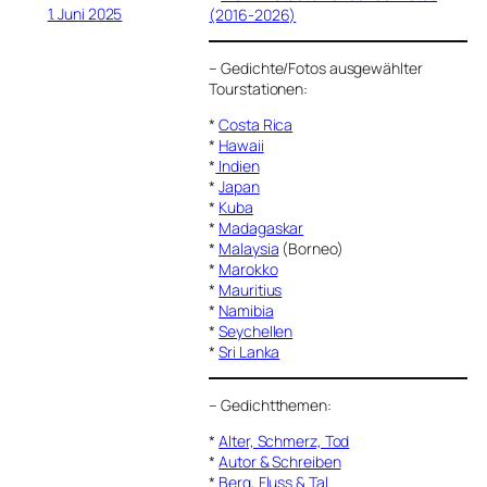
1. Juni 2025
(2016-2026)
–
Gedichte/Fotos ausgewählter
Tourstationen:
*
Costa Rica
*
Hawaii
*
Indien
*
Japan
*
Kuba
*
Madagaskar
*
Malaysia
(Borneo)
*
Marokko
*
Mauritius
*
Namibia
*
Seychellen
*
Sri Lanka
–
Gedichtthemen
:
*
Alter, Schmerz, Tod
*
Autor & Schreiben
*
Berg, Fluss & Tal