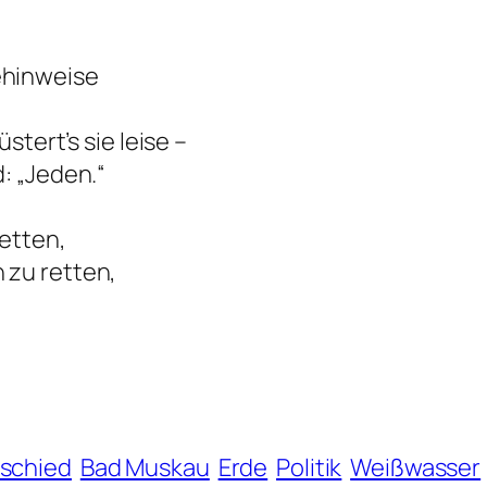
ehinweise
stert’s sie leise –
: „Jeden.“
ketten,
 zu retten,
bschied
Bad Muskau
Erde
Politik
Weißwasser