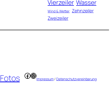
Vierzeiler
Wasser
Zehnzeiler
Wind & Wetter
Zweizeiler
Facebook
Instagram
 Fotos
Impressum
/
Datenschutzvereinbarung