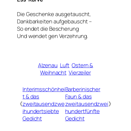
Die Geschenke ausgetauscht,
Dankbarkeiten aufgebauscht –
So endet die Bescherung
Und wendet gen Verzehrung.
Alzenau
Luft
Ostern &
Weihnacht
Vierzeiler
Interimsschönhei
Barberinischer
t & das
Faun & das
《
zweitausendzwe
zweitausendzwei
》
ihundertsiebte
hundertfünfte
Gedicht
Gedicht