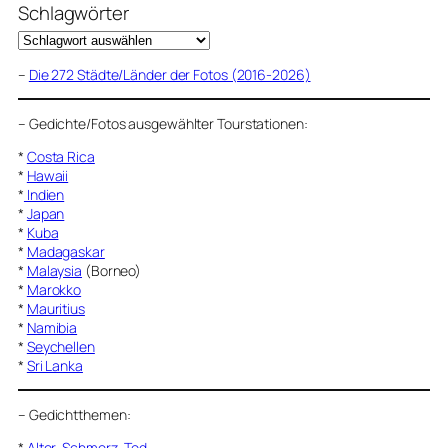
Schlagwörter
–
Die 272 Städte/Länder der Fotos (2016-2026)
–
Gedichte/Fotos ausgewählter Tourstationen:
*
Costa Rica
*
Hawaii
*
Indien
*
Japan
*
Kuba
*
Madagaskar
*
Malaysia
(Borneo)
*
Marokko
*
Mauritius
*
Namibia
*
Seychellen
*
Sri Lanka
–
Gedichtthemen
:
*
Alter, Schmerz, Tod