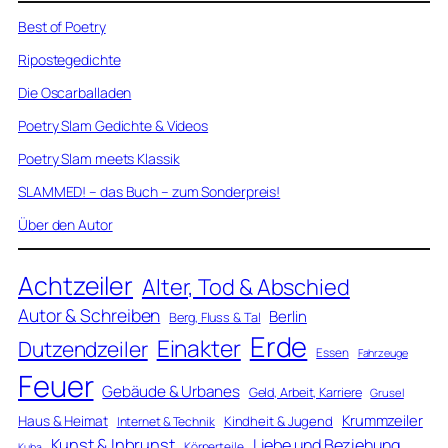
Best of Poetry
Ripostegedichte
Die Oscarballaden
Poetry Slam Gedichte & Videos
Poetry Slam meets Klassik
SLAMMED! – das Buch – zum Sonderpreis!
Über den Autor
Achtzeiler
Alter, Tod & Abschied
Autor & Schreiben
Berlin
Berg, Fluss & Tal
Erde
Einakter
Dutzendzeiler
Essen
Fahrzeuge
Feuer
Gebäude & Urbanes
Geld, Arbeit, Karriere
Grusel
Krummzeiler
Haus & Heimat
Kindheit & Jugend
Internet & Technik
Kunst & Inbrunst
Liebe und Beziehung
Körperteile
Kuba