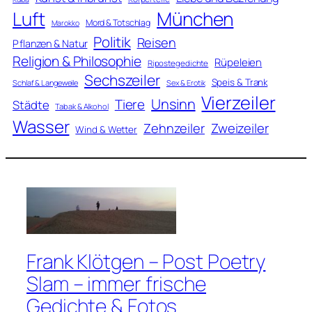
Luft
München
Mord & Totschlag
Marokko
Politik
Reisen
Pflanzen & Natur
Religion & Philosophie
Rüpeleien
Ripostegedichte
Sechszeiler
Speis & Trank
Schlaf & Langeweile
Sex & Erotik
Vierzeiler
Unsinn
Tiere
Städte
Tabak & Alkohol
Wasser
Zweizeiler
Zehnzeiler
Wind & Wetter
Frank Klötgen – Post Poetry
Slam – immer frische
Gedichte & Fotos