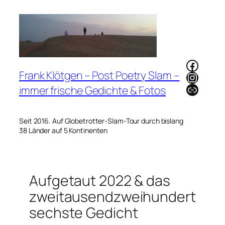
Zum
Inhalt
springen
Faceb
Frank Klötgen – Post Poetry Slam –
Instag
Link
immer frische Gedichte & Fotos
Seit 2016. Auf Globetrotter-Slam-Tour durch bislang
38 Länder auf 5 Kontinenten
Aufgetaut 2022 & das
zweitausendzweihundert
sechste Gedicht