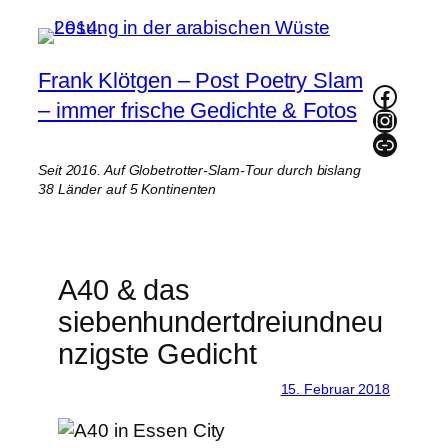
Zum
Inhalt
springen
Frank Klötgen – Post Poetry Slam
Faceb
– immer frische Gedichte & Fotos
Instag
Link
Seit 2016. Auf Globetrotter-Slam-Tour durch bislang
38 Länder auf 5 Kontinenten
A40 & das
siebenhundertdreiundneu
nzigste Gedicht
15. Februar 2018