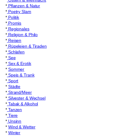
*
Ostern & Weihnacht
*
Pflanzen & Natur
*
Poetry Slam
*
Politik
*
Promis
*
Regionales
*
Religion & Philo
*
Reisen
*
Rüpeleien & Tiraden
*
Schlafen
*
See
*
Sex & Erotik
*
Sommer
*
Speis & Trank
*
Sport
*
Städte
*
Strand/Meer
*
Silvester & Wechsel
*
Tabak & Alkohol
*
Tanzen
*
Tiere
*
Unsinn
*
Wind & Wetter
*
Winter