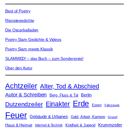
Best of Poetry
Ripostegedichte
Die Oscarballaden
Poetry Slam Gedichte & Videos
Poetry Slam meets Klassik
SLAMMED! – das Buch – zum Sonderpreis!
Über den Autor
Achtzeiler
Alter, Tod & Abschied
Autor & Schreiben
Berlin
Berg, Fluss & Tal
Erde
Einakter
Dutzendzeiler
Essen
Fahrzeuge
Feuer
Gebäude & Urbanes
Geld, Arbeit, Karriere
Grusel
Krummzeiler
Haus & Heimat
Kindheit & Jugend
Internet & Technik