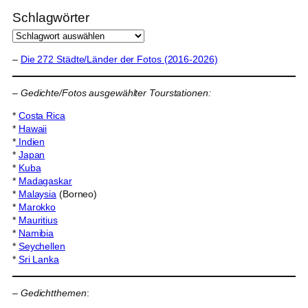
Schlagwörter
–
Die 272 Städte/Länder der Fotos (2016-2026)
–
Gedichte/Fotos ausgewählter Tourstationen:
*
Costa Rica
*
Hawaii
*
Indien
*
Japan
*
Kuba
*
Madagaskar
*
Malaysia
(Borneo)
*
Marokko
*
Mauritius
*
Namibia
*
Seychellen
*
Sri Lanka
–
Gedichtthemen
: