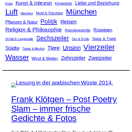
Kunst & Inbrunst
Liebe und Beziehung
Körperteile
Kuba
Luft
München
Mord & Totschlag
Marokko
Politik
Reisen
Pflanzen & Natur
Religion & Philosophie
Rüpeleien
Ripostegedichte
Sechszeiler
Speis & Trank
Schlaf & Langeweile
Sex & Erotik
Vierzeiler
Unsinn
Tiere
Städte
Tabak & Alkohol
Wasser
Zweizeiler
Zehnzeiler
Wind & Wetter
Frank Klötgen – Post Poetry
Slam – immer frische
Gedichte & Fotos