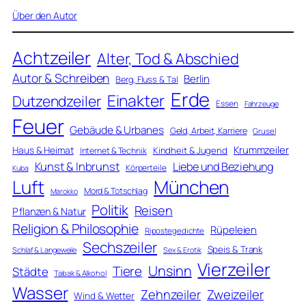
Über den Autor
Achtzeiler
Alter, Tod & Abschied
Autor & Schreiben
Berlin
Berg, Fluss & Tal
Erde
Einakter
Dutzendzeiler
Essen
Fahrzeuge
Feuer
Gebäude & Urbanes
Geld, Arbeit, Karriere
Grusel
Krummzeiler
Haus & Heimat
Kindheit & Jugend
Internet & Technik
Kunst & Inbrunst
Liebe und Beziehung
Körperteile
Kuba
Luft
München
Mord & Totschlag
Marokko
Politik
Reisen
Pflanzen & Natur
Religion & Philosophie
Rüpeleien
Ripostegedichte
Sechszeiler
Speis & Trank
Schlaf & Langeweile
Sex & Erotik
Vierzeiler
Unsinn
Tiere
Städte
Tabak & Alkohol
Wasser
Zweizeiler
Zehnzeiler
Wind & Wetter