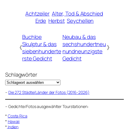
Achtzeiler
Alter, Tod & Abschied
Erde
Herbst
Seychellen
Buchloe
Neubau & das
Skulptur & das
sechshundertneu
《
》
siebenhunderte
nundneunzigste
rste Gedicht
Gedicht
Schlagwörter
–
Die 272 Städte/Länder der Fotos (2016-2026)
–
Gedichte/Fotos ausgewählter Tourstationen:
*
Costa Rica
*
Hawaii
*
Indien