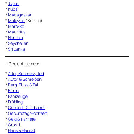
*
Japan
*
Kuba
*
Madagaskar
*
Malaysia
(Borneo)
*
Marokko
*
Mauritius
*
Namibia
*
Seychellen
*
Sri Lanka
–
Gedichtthemen
:
*
Alter, Schmerz, Tod
*
Autor & Schreiben
*
Berg, Fluss & Tal
*
Berlin
*
Fahrzeuge
*
Frühling
*
Gebäude & Urbanes
*
Geburtstag/Hochzeit
*
Geld & Karriere
*
Grusel
*
Haus & Heimat