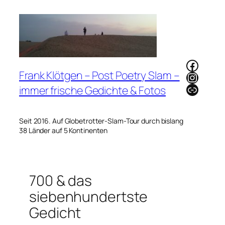
Zum
Inhalt
springen
Faceb
Frank Klötgen – Post Poetry Slam –
Instag
Link
immer frische Gedichte & Fotos
Seit 2016. Auf Globetrotter-Slam-Tour durch bislang
38 Länder auf 5 Kontinenten
700 & das
siebenhundertste
Gedicht