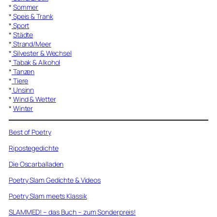
*
Sommer
*
Speis & Trank
*
Sport
*
Städte
*
Strand/Meer
*
Silvester & Wechsel
*
Tabak & Alkohol
*
Tanzen
*
Tiere
*
Unsinn
*
Wind & Wetter
*
Winter
Best of Poetry
Ripostegedichte
Die Oscarballaden
Poetry Slam Gedichte & Videos
Poetry Slam meets Klassik
SLAMMED! – das Buch – zum Sonderpreis!