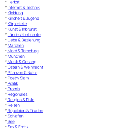
*
Herbst
*
Internet & Technik
*
Kleidung
*
Kindheit & Jugend
*
Körperteile
*
Kunst & Inbrunst
*
Länder/Kontinente
*
Liebe & Beziehung
*
Märchen
*
Mord & Totschlag
*
München
*
Musik & Gesang
*
Ostern & Weihnacht
*
Pflanzen & Natur
*
Poetry Slam
*
Politik
*
Promis
*
Regionales
*
Religion & Philo
*
Reisen
*
Rüpeleien & Tiraden
*
Schlafen
*
See
*
Sex & Erotik