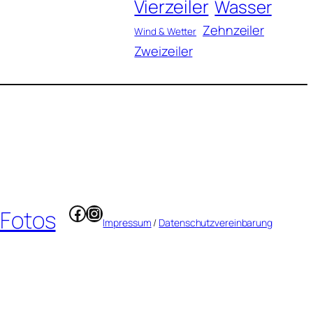
Vierzeiler
Wasser
Zehnzeiler
Wind & Wetter
Zweizeiler
Facebook
Instagram
 Fotos
Impressum
/
Datenschutzvereinbarung