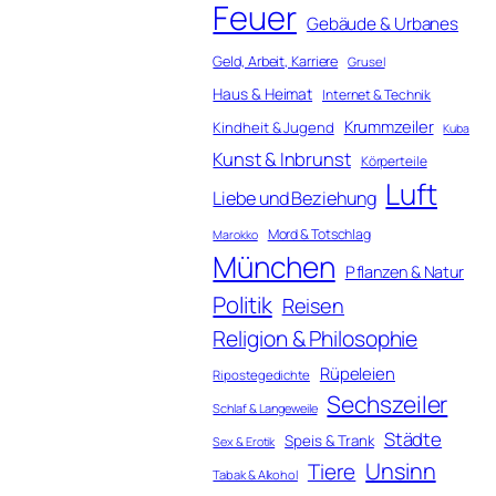
Feuer
Gebäude & Urbanes
Geld, Arbeit, Karriere
Grusel
Haus & Heimat
Internet & Technik
Krummzeiler
Kindheit & Jugend
Kuba
Kunst & Inbrunst
Körperteile
Luft
Liebe und Beziehung
Mord & Totschlag
Marokko
München
Pflanzen & Natur
Politik
Reisen
Religion & Philosophie
Rüpeleien
Ripostegedichte
Sechszeiler
Schlaf & Langeweile
Städte
Speis & Trank
Sex & Erotik
Unsinn
Tiere
Tabak & Alkohol