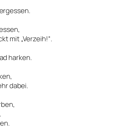
ergessen.
messen,
t mit „Verzeih!“.
ad harken.
ken,
ehr dabei.
rben,
,
en.