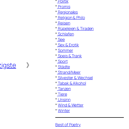
*
Politik
*
Promis
*
Regionales
*
Religion & Philo
*
Reisen
*
Rüpeleien & Tiraden
*
Schlafen
*
See
*
Sex & Erotik
*
Sommer
*
Speis & Trank
*
Sport
igste
》
*
Städte
*
Strand/Meer
*
Silvester & Wechsel
*
Tabak & Alkohol
*
Tanzen
*
Tiere
*
Unsinn
*
Wind & Wetter
*
Winter
Best of Poetry