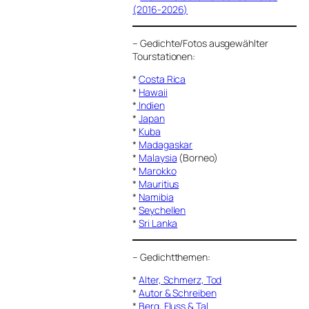
(2016-2026)
–
Gedichte/Fotos ausgewählter
Tourstationen:
*
Costa Rica
*
Hawaii
*
Indien
*
Japan
*
Kuba
*
Madagaskar
*
Malaysia
(Borneo)
*
Marokko
*
Mauritius
*
Namibia
*
Seychellen
*
Sri Lanka
–
Gedichtthemen
:
*
Alter, Schmerz, Tod
*
Autor & Schreiben
*
Berg, Fluss & Tal