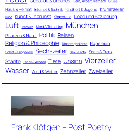
Gebäude & Urbanes
Geld, Arbeit, Karriere
Grusel
Krummzeiler
Haus & Heimat
Kindheit & Jugend
Internet & Technik
Kunst & Inbrunst
Liebe und Beziehung
Körperteile
Kuba
Luft
München
Mord & Totschlag
Marokko
Politik
Reisen
Pflanzen & Natur
Religion & Philosophie
Rüpeleien
Ripostegedichte
Sechszeiler
Speis & Trank
Schlaf & Langeweile
Sex & Erotik
Vierzeiler
Unsinn
Tiere
Städte
Tabak & Alkohol
Wasser
Zweizeiler
Zehnzeiler
Wind & Wetter
Frank Klötgen – Post Poetry