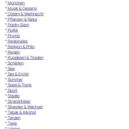
*
München
*
Musik & Gesang
*
Ostern & Weihnacht
*
Pflanzen & Natur
*
Poetry Slam
*
Politik
*
Promis
*
Regionales
*
Religion & Philo
*
Reisen
*
Rüpeleien & Tiraden
*
Schlafen
*
See
*
Sex & Erotik
*
Sommer
*
Speis & Trank
*
Sport
*
Städte
*
Strand/Meer
*
Silvester & Wechsel
*
Tabak & Alkohol
*
Tanzen
*
Tiere
*
Unsinn