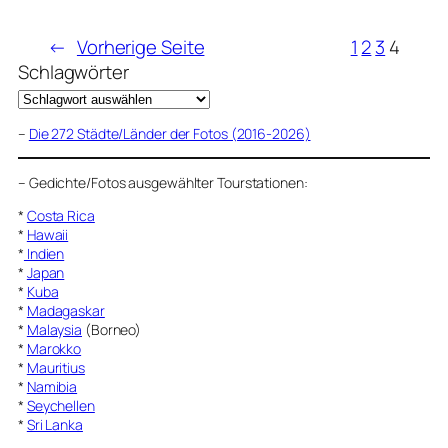
←
Vorherige Seite
1
2
3
4
Schlagwörter
–
Die 272 Städte/Länder der Fotos (2016-2026)
–
Gedichte/Fotos ausgewählter Tourstationen:
*
Costa Rica
*
Hawaii
*
Indien
*
Japan
*
Kuba
*
Madagaskar
*
Malaysia
(Borneo)
*
Marokko
*
Mauritius
*
Namibia
*
Seychellen
*
Sri Lanka