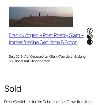
Zum
Inhalt
springen
Faceb
Frank Klötgen – Post Poetry Slam –
Instag
Link
immer frische Gedichte & Fotos
Seit 2016. Auf Globetrotter-Slam-Tour durch bislang
38 Länder auf 5 Kontinenten
Sold
Diese Gedichte sind im Rahmen einer Crowdfunding-