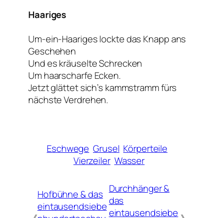
Haariges
Um-ein-Haariges lockte das Knapp ans
Geschehen
Und es kräuselte Schrecken
Um haarscharfe Ecken.
Jetzt glättet sich’s kammstramm fürs
nächste Verdrehen.
Eschwege
Grusel
Körperteile
Vierzeiler
Wasser
Durchhänger &
Hofbühne & das
das
eintausendsiebe
eintausendsiebe