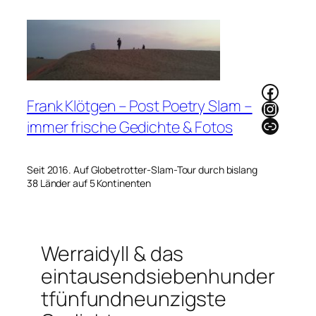
Zum
Inhalt
springen
Faceb
Frank Klötgen – Post Poetry Slam –
Instag
Link
immer frische Gedichte & Fotos
Seit 2016. Auf Globetrotter-Slam-Tour durch bislang
38 Länder auf 5 Kontinenten
Werraidyll & das
eintausendsiebenhunder
tfünfundneunzigste