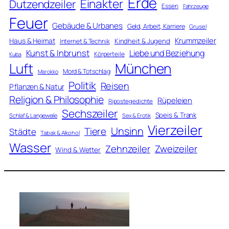
Erde
Einakter
Dutzendzeiler
Essen
Fahrzeuge
Feuer
Gebäude & Urbanes
Geld, Arbeit, Karriere
Grusel
Krummzeiler
Haus & Heimat
Kindheit & Jugend
Internet & Technik
Kunst & Inbrunst
Liebe und Beziehung
Körperteile
Kuba
Luft
München
Mord & Totschlag
Marokko
Politik
Reisen
Pflanzen & Natur
Religion & Philosophie
Rüpeleien
Ripostegedichte
Sechszeiler
Speis & Trank
Schlaf & Langeweile
Sex & Erotik
Vierzeiler
Unsinn
Tiere
Städte
Tabak & Alkohol
Wasser
Zweizeiler
Zehnzeiler
Wind & Wetter