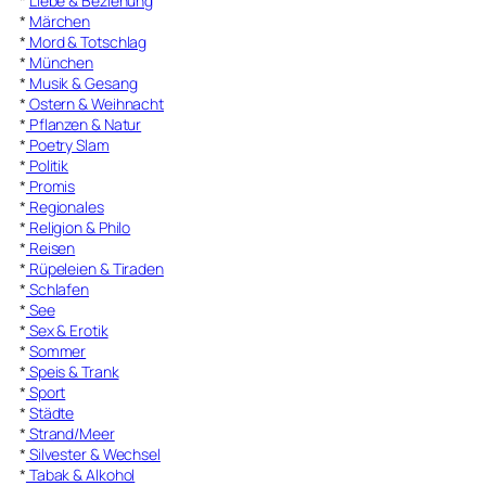
*
Liebe & Beziehung
*
Märchen
*
Mord & Totschlag
*
München
*
Musik & Gesang
*
Ostern & Weihnacht
*
Pflanzen & Natur
*
Poetry Slam
*
Politik
*
Promis
*
Regionales
*
Religion & Philo
*
Reisen
*
Rüpeleien & Tiraden
*
Schlafen
*
See
*
Sex & Erotik
*
Sommer
*
Speis & Trank
*
Sport
*
Städte
*
Strand/Meer
*
Silvester & Wechsel
*
Tabak & Alkohol