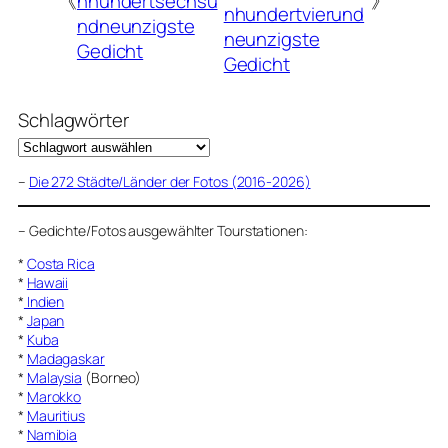
《
nhundertsechsu
》
nhundertvierund
ndneunzigste
neunzigste
Gedicht
Gedicht
Schlagwörter
–
Die 272 Städte/Länder der Fotos (2016-2026)
–
Gedichte/Fotos ausgewählter Tourstationen:
*
Costa Rica
*
Hawaii
*
Indien
*
Japan
*
Kuba
*
Madagaskar
*
Malaysia
(Borneo)
*
Marokko
*
Mauritius
*
Namibia