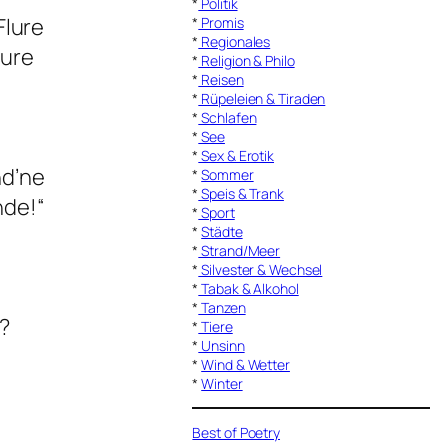
*
Politik
Flure
*
Promis
*
Regionales
hure
*
Religion & Philo
*
Reisen
*
Rüpeleien & Tiraden
*
Schlafen
*
See
*
Sex & Erotik
nd’ne
*
Sommer
*
Speis & Trank
nde!“
*
Sport
*
Städte
*
Strand/Meer
*
Silvester & Wechsel
*
Tabak & Alkohol
*
Tanzen
?
*
Tiere
*
Unsinn
*
Wind & Wetter
*
Winter
Best of Poetry