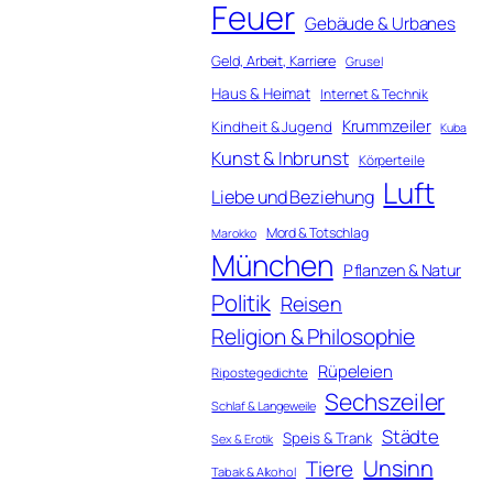
Feuer
Gebäude & Urbanes
Geld, Arbeit, Karriere
Grusel
Haus & Heimat
Internet & Technik
Krummzeiler
Kindheit & Jugend
Kuba
Kunst & Inbrunst
Körperteile
Luft
Liebe und Beziehung
Mord & Totschlag
Marokko
München
Pflanzen & Natur
Politik
Reisen
Religion & Philosophie
Rüpeleien
Ripostegedichte
Sechszeiler
Schlaf & Langeweile
Städte
Speis & Trank
Sex & Erotik
Unsinn
Tiere
Tabak & Alkohol