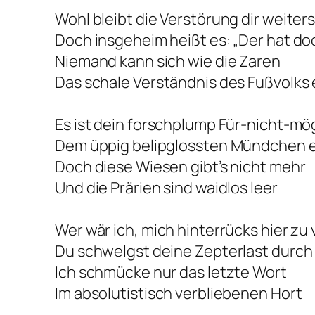
Wohl bleibt die Verstörung dir weiter
Doch insgeheim heißt es: „Der hat doch
Niemand kann sich wie die Zaren
Das schale Verständnis des Fußvolks
Es ist dein forschplump Für-nicht-mö
Dem üppig belipglossten Mündchen en
Doch diese Wiesen gibt’s nicht mehr
Und die Prärien sind waidlos leer
Wer wär ich, mich hinterrücks hier zu
Du schwelgst deine Zepterlast durch
Ich schmücke nur das letzte Wort
Im absolutistisch verbliebenen Hort