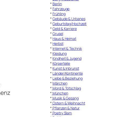
*
Berlin
*
Fahrzeuge
*
Frühling
*
Gebäude & Urbanes
*
Geburtstag/Hochzeit
*
Geld & Karriere
*
Grusel
*
Haus & Heimat
*
Herbst
*
Internet & Technik
*
Kleidung
*
Kindheit & Jugend
*
Körperteile
*
Kunst & Inbrunst
*
Länder/Kontinente
*
Liebe & Beziehung
*
Märchen
z
*
Mord & Totschlag
nenz
*
München
*
Musik & Gesang
*
Ostern & Weihnacht
*
Pflanzen & Natur
*
Poetry Slam