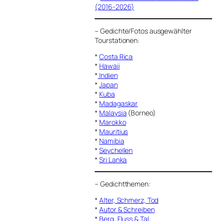
(2016-2026)
–
Gedichte/Fotos ausgewählter
Tourstationen:
*
Costa Rica
*
Hawaii
*
Indien
*
Japan
*
Kuba
*
Madagaskar
*
Malaysia
(Borneo)
*
Marokko
*
Mauritius
*
Namibia
*
Seychellen
*
Sri Lanka
–
Gedichtthemen
:
*
Alter, Schmerz, Tod
*
Autor & Schreiben
*
Berg, Fluss & Tal