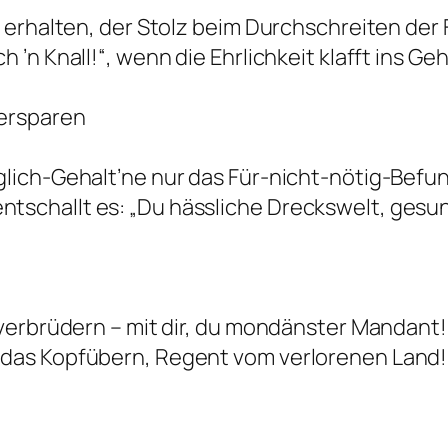
s erhalten, der Stolz beim Durchschreiten der 
 ’n Knall!“, wenn die Ehrlichkeit klafft ins Ge
 ersparen
glich-Gehalt’ne nur das Für-nicht-nötig-Befu
tschallt es: „Du hässliche Dreckswelt, gesu
 verbrüdern – mit dir, du mondänster Mandant!
 das Kopfübern, Regent vom verlorenen Land!