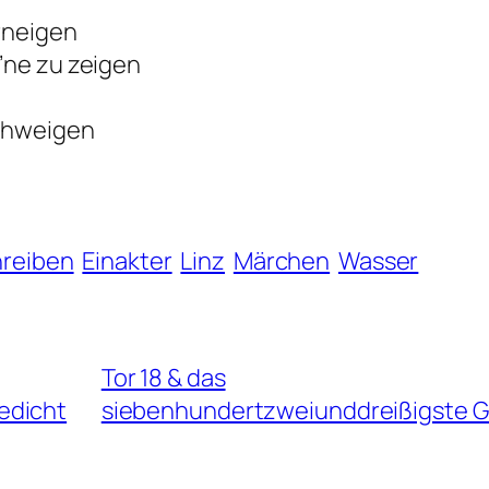
erneigen
’ne zu zeigen
schweigen
hreiben
Einakter
Linz
Märchen
Wasser
Tor 18 & das
edicht
siebenhundertzweiunddreißigste G