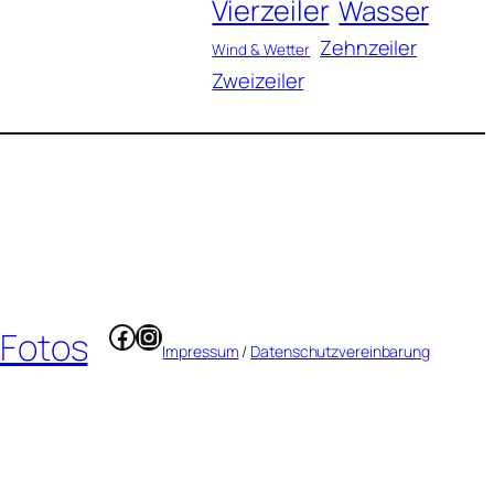
Vierzeiler
Wasser
Zehnzeiler
Wind & Wetter
Zweizeiler
Facebook
Instagram
 Fotos
Impressum
/
Datenschutzvereinbarung