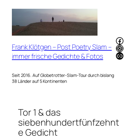
Zum
Inhalt
springen
Faceb
Frank Klötgen – Post Poetry Slam –
Instag
Link
immer frische Gedichte & Fotos
Seit 2016. Auf Globetrotter-Slam-Tour durch bislang
38 Länder auf 5 Kontinenten
Tor 1 & das
siebenhundertfünfzehnt
e Gedicht