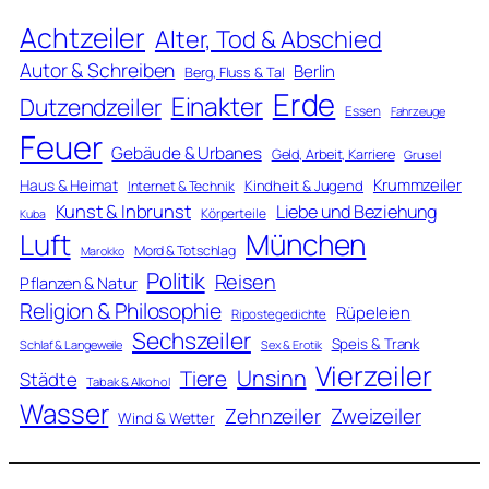
Achtzeiler
Alter, Tod & Abschied
Autor & Schreiben
Berlin
Berg, Fluss & Tal
Erde
Einakter
Dutzendzeiler
Essen
Fahrzeuge
Feuer
Gebäude & Urbanes
Geld, Arbeit, Karriere
Grusel
Krummzeiler
Haus & Heimat
Kindheit & Jugend
Internet & Technik
Kunst & Inbrunst
Liebe und Beziehung
Körperteile
Kuba
Luft
München
Mord & Totschlag
Marokko
Politik
Reisen
Pflanzen & Natur
Religion & Philosophie
Rüpeleien
Ripostegedichte
Sechszeiler
Speis & Trank
Schlaf & Langeweile
Sex & Erotik
Vierzeiler
Unsinn
Tiere
Städte
Tabak & Alkohol
Wasser
Zweizeiler
Zehnzeiler
Wind & Wetter