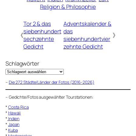
Religion & Philosophie
Tor 2 & das
Adventskalender &
siebenhundert
das
《
》
sechzehnte
siebenhundertvier
Gedicht
zehnte Gedicht
Schlagwörter
–
Die 272 Städte/Länder der Fotos (2016-2026)
–
Gedichte/Fotos ausgewählter Tourstationen:
*
Costa Rica
*
Hawaii
*
Indien
*
Japan
*
Kuba
*
Madagaskar