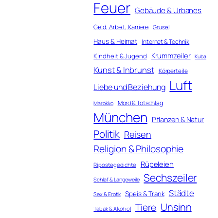
Feuer
Gebäude & Urbanes
Geld, Arbeit, Karriere
Grusel
Haus & Heimat
Internet & Technik
Krummzeiler
Kindheit & Jugend
Kuba
Kunst & Inbrunst
Körperteile
Luft
Liebe und Beziehung
Mord & Totschlag
Marokko
München
Pflanzen & Natur
Politik
Reisen
Religion & Philosophie
Rüpeleien
Ripostegedichte
Sechszeiler
Schlaf & Langeweile
Städte
Speis & Trank
Sex & Erotik
Unsinn
Tiere
Tabak & Alkohol