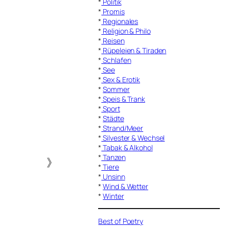
*
Politik
*
Promis
*
Regionales
*
Religion & Philo
*
Reisen
*
Rüpeleien & Tiraden
*
Schlafen
*
See
*
Sex & Erotik
*
Sommer
*
Speis & Trank
*
Sport
*
Städte
*
Strand/Meer
*
Silvester & Wechsel
*
Tabak & Alkohol
*
Tanzen
》
*
Tiere
*
Unsinn
*
Wind & Wetter
*
Winter
Best of Poetry