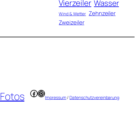
Vierzeiler
Wasser
Zehnzeiler
Wind & Wetter
Zweizeiler
Facebook
Instagram
 Fotos
Impressum
/
Datenschutzvereinbarung