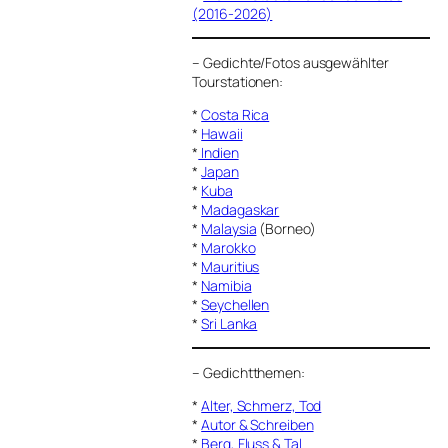
(2016-2026)
–
Gedichte/Fotos ausgewählter
Tourstationen:
*
Costa Rica
*
Hawaii
*
Indien
*
Japan
*
Kuba
*
Madagaskar
*
Malaysia
(Borneo)
*
Marokko
*
Mauritius
*
Namibia
*
Seychellen
*
Sri Lanka
–
Gedichtthemen
:
*
Alter, Schmerz, Tod
*
Autor & Schreiben
*
Berg, Fluss & Tal