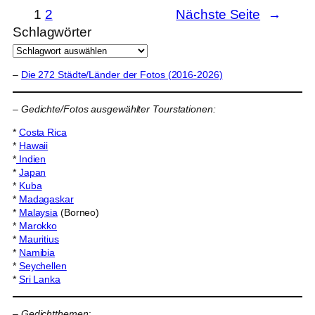
1
2
Nächste Seite
→
Schlagwörter
–
Die 272 Städte/Länder der Fotos (2016-2026)
–
Gedichte/Fotos ausgewählter Tourstationen:
*
Costa Rica
*
Hawaii
*
Indien
*
Japan
*
Kuba
*
Madagaskar
*
Malaysia
(Borneo)
*
Marokko
*
Mauritius
*
Namibia
*
Seychellen
*
Sri Lanka
–
Gedichtthemen
: