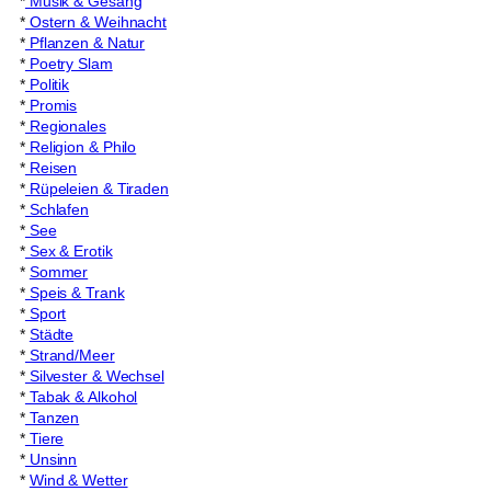
*
Musik & Gesang
*
Ostern & Weihnacht
*
Pflanzen & Natur
*
Poetry Slam
*
Politik
*
Promis
*
Regionales
*
Religion & Philo
*
Reisen
*
Rüpeleien & Tiraden
*
Schlafen
*
See
*
Sex & Erotik
*
Sommer
*
Speis & Trank
*
Sport
*
Städte
*
Strand/Meer
*
Silvester & Wechsel
*
Tabak & Alkohol
*
Tanzen
*
Tiere
*
Unsinn
*
Wind & Wetter