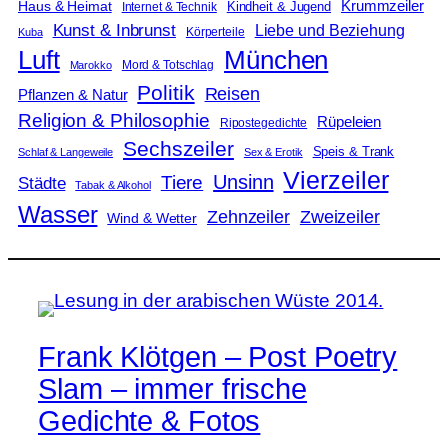
Krummzeiler
Haus & Heimat
Kindheit & Jugend
Internet & Technik
Kunst & Inbrunst
Liebe und Beziehung
Körperteile
Kuba
Luft
München
Mord & Totschlag
Marokko
Politik
Reisen
Pflanzen & Natur
Religion & Philosophie
Rüpeleien
Ripostegedichte
Sechszeiler
Speis & Trank
Schlaf & Langeweile
Sex & Erotik
Vierzeiler
Unsinn
Tiere
Städte
Tabak & Alkohol
Wasser
Zweizeiler
Zehnzeiler
Wind & Wetter
Frank Klötgen – Post Poetry
Slam – immer frische
Gedichte & Fotos