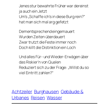
Jenes stur bewahrte Früher war dereinst
ja auch ein Jetzt
Um’s „Schaffe ich’s in diese Burg rein?“
hat man sich mal arg gefetzt
Dementsprechend eingemauert
Wurden Zeiten überdauert
Zwar trutzt die Feste immer noch
Doch killt die Distinktion ein Loch
Und alles Für- und Wieder-Erwägen über
das Riskier’n von Qualen
Reduziert sich zu der Frage: „Willst du so
viel Eintritt zahlen?“
Achtzeiler
Burghausen
Gebäude &
Urbanes
Reisen
Wasser