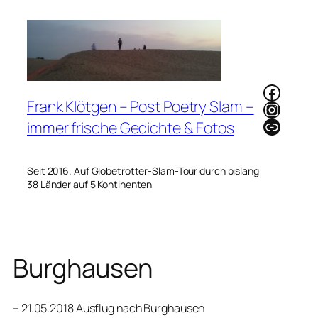
Zum
Inhalt
springen
Faceb
Frank Klötgen – Post Poetry Slam –
Instag
Link
immer frische Gedichte & Fotos
Seit 2016. Auf Globetrotter-Slam-Tour durch bislang
38 Länder auf 5 Kontinenten
Burghausen
– 21.05.2018 Ausflug nach Burghausen