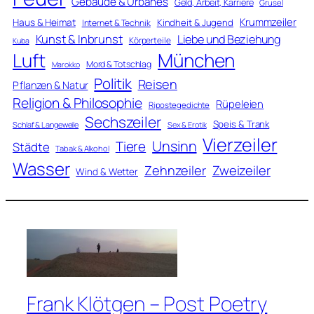
Gebäude & Urbanes
Geld, Arbeit, Karriere
Grusel
Krummzeiler
Haus & Heimat
Kindheit & Jugend
Internet & Technik
Kunst & Inbrunst
Liebe und Beziehung
Körperteile
Kuba
Luft
München
Mord & Totschlag
Marokko
Politik
Reisen
Pflanzen & Natur
Religion & Philosophie
Rüpeleien
Ripostegedichte
Sechszeiler
Speis & Trank
Schlaf & Langeweile
Sex & Erotik
Vierzeiler
Unsinn
Tiere
Städte
Tabak & Alkohol
Wasser
Zweizeiler
Zehnzeiler
Wind & Wetter
Frank Klötgen – Post Poetry