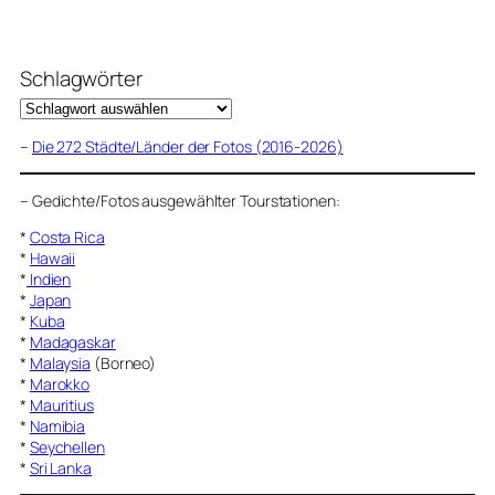
Schlagwörter
–
Die 272 Städte/Länder der Fotos (2016-2026)
–
Gedichte/Fotos ausgewählter Tourstationen:
*
Costa Rica
*
Hawaii
*
Indien
*
Japan
*
Kuba
*
Madagaskar
*
Malaysia
(Borneo)
*
Marokko
*
Mauritius
*
Namibia
*
Seychellen
*
Sri Lanka