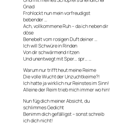
Gnad
Frohlockt nun mein vorfreudigst
bebender …
Ach, vollkommene Ruh – da ich neben dir
döse
Benebelt vom rosigen Duft deiner …
Ich will Schwüre in Rinden
Von dir schwärmend ritzen
Und unentwegt mit Sper… spr… …
Warum nur trifft heut meine Reime
Die volle Wucht der Unzuchtkeime?!
Ich hatte ja wirklich nur Reinstes im Sinn!
Alleine der Reim trieb mich immer wo hin!
Nun füg dich meiner Absicht, du
schlimmes Gedicht
Benimm dich gefälligst – sonst schreib
ich dich nicht!