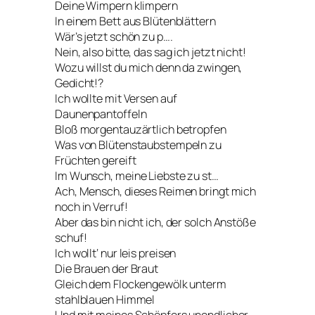
Deine Wimpern klimpern
In einem Bett aus Blütenblättern
Wär’s jetzt schön zu p….
Nein, also bitte, das sag ich jetzt nicht!
Wozu willst du mich denn da zwingen,
Gedicht!?
Ich wollte mit Versen auf
Daunenpantoffeln
Bloß morgentauzärtlich betropfen
Was von Blütenstaubstempeln zu
Früchten gereift
Im Wunsch, meine Liebste zu st…
Ach, Mensch, dieses Reimen bringt mich
noch in Verruf!
Aber das bin nicht ich, der solch Anstöße
schuf!
Ich wollt‘ nur leis preisen
Die Brauen der Braut
Gleich dem Flockengewölk unterm
stahlblauen Himmel
Und mit meines Schöpfers unendlicher