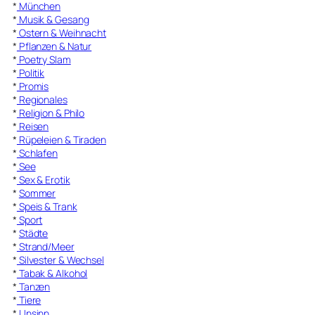
*
München
*
Musik & Gesang
*
Ostern & Weihnacht
*
Pflanzen & Natur
*
Poetry Slam
*
Politik
*
Promis
*
Regionales
*
Religion & Philo
*
Reisen
*
Rüpeleien & Tiraden
*
Schlafen
*
See
*
Sex & Erotik
*
Sommer
*
Speis & Trank
*
Sport
*
Städte
*
Strand/Meer
*
Silvester & Wechsel
*
Tabak & Alkohol
*
Tanzen
*
Tiere
*
Unsinn