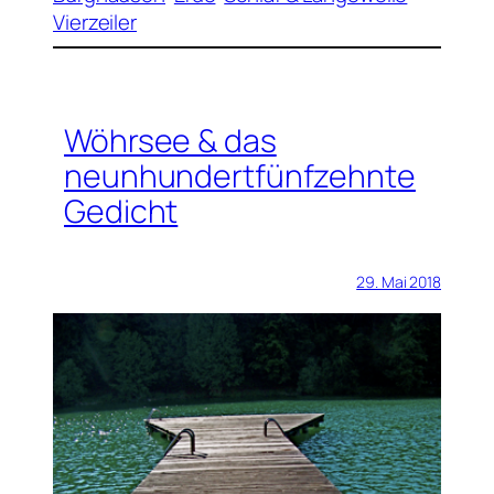
Vierzeiler
Wöhrsee & das
neunhundertfünfzehnte
Gedicht
29. Mai 2018