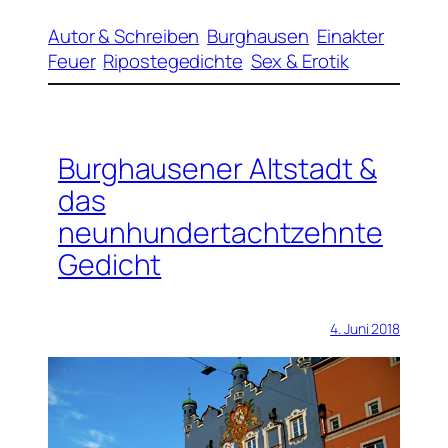
Autor & Schreiben
Burghausen
Einakter
Feuer
Ripostegedichte
Sex & Erotik
Burghausener Altstadt &
das
neunhundertachtzehnte
Gedicht
4. Juni 2018