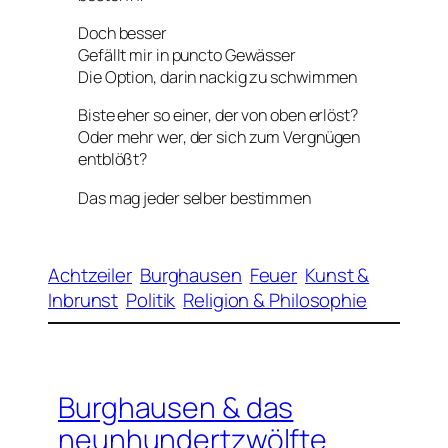
Doch besser
Gefällt mir in puncto Gewässer
Die Option, darin nackig zu schwimmen
Biste eher so einer, der von oben erlöst?
Oder mehr wer, der sich zum Vergnügen
entblößt?
Das mag jeder selber bestimmen
Achtzeiler
Burghausen
Feuer
Kunst &
Inbrunst
Politik
Religion & Philosophie
Burghausen & das
neunhundertzwölfte