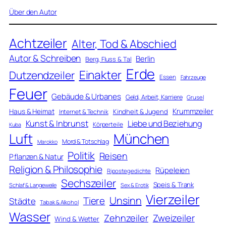
Über den Autor
Achtzeiler
Alter, Tod & Abschied
Autor & Schreiben
Berlin
Berg, Fluss & Tal
Erde
Einakter
Dutzendzeiler
Essen
Fahrzeuge
Feuer
Gebäude & Urbanes
Geld, Arbeit, Karriere
Grusel
Krummzeiler
Haus & Heimat
Kindheit & Jugend
Internet & Technik
Kunst & Inbrunst
Liebe und Beziehung
Körperteile
Kuba
Luft
München
Mord & Totschlag
Marokko
Politik
Reisen
Pflanzen & Natur
Religion & Philosophie
Rüpeleien
Ripostegedichte
Sechszeiler
Speis & Trank
Schlaf & Langeweile
Sex & Erotik
Vierzeiler
Unsinn
Tiere
Städte
Tabak & Alkohol
Wasser
Zweizeiler
Zehnzeiler
Wind & Wetter