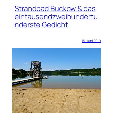
Strandbad Buckow & das
eintausendzweihundertu
nderste Gedicht
15. Juni 2019