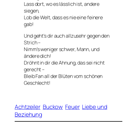
Lass dort, wo es lässlich ist, andere
siegen,
Lob die Welt, dass es nie eine feinere
gab!
Und geht’s dir auch allzusehr gegen den
Strich –
Nimm’s weniger schwer, Mann, und
ändere dich!
Dröhnt in dir die Ahnung, das sei nicht
gerecht –
Bleib Fan all der Blüten vom schönen
Geschlecht!
Achtzeiler
Buckow
Feuer
Liebe und
Beziehung