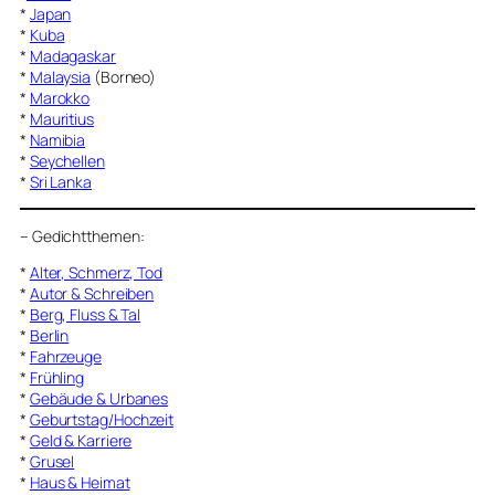
*
Japan
*
Kuba
*
Madagaskar
*
Malaysia
(Borneo)
*
Marokko
*
Mauritius
*
Namibia
*
Seychellen
*
Sri Lanka
–
Gedichtthemen
:
*
Alter, Schmerz, Tod
*
Autor & Schreiben
*
Berg, Fluss & Tal
*
Berlin
*
Fahrzeuge
*
Frühling
*
Gebäude & Urbanes
*
Geburtstag/Hochzeit
*
Geld & Karriere
*
Grusel
*
Haus & Heimat