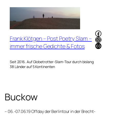
Zum
Inhalt
springen
Faceb
Frank Klötgen – Post Poetry Slam –
Instag
Link
immer frische Gedichte & Fotos
Seit 2016. Auf Globetrotter-Slam-Tour durch bislang
38 Länder auf 5 Kontinenten
Buckow
– 06.-07.06.19 Offday der Berlintour in der Brecht-