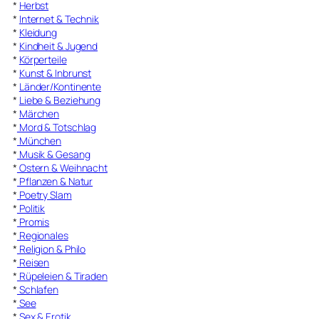
*
Herbst
*
Internet & Technik
*
Kleidung
*
Kindheit & Jugend
*
Körperteile
*
Kunst & Inbrunst
*
Länder/Kontinente
*
Liebe & Beziehung
*
Märchen
*
Mord & Totschlag
*
München
*
Musik & Gesang
*
Ostern & Weihnacht
*
Pflanzen & Natur
*
Poetry Slam
*
Politik
*
Promis
*
Regionales
*
Religion & Philo
*
Reisen
*
Rüpeleien & Tiraden
*
Schlafen
*
See
*
Sex & Erotik