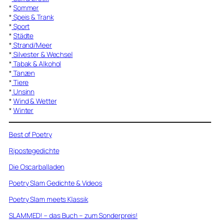
*
Sommer
*
Speis & Trank
*
Sport
*
Städte
*
Strand/Meer
*
Silvester & Wechsel
*
Tabak & Alkohol
*
Tanzen
*
Tiere
*
Unsinn
*
Wind & Wetter
*
Winter
Best of Poetry
Ripostegedichte
Die Oscarballaden
Poetry Slam Gedichte & Videos
Poetry Slam meets Klassik
SLAMMED! – das Buch – zum Sonderpreis!