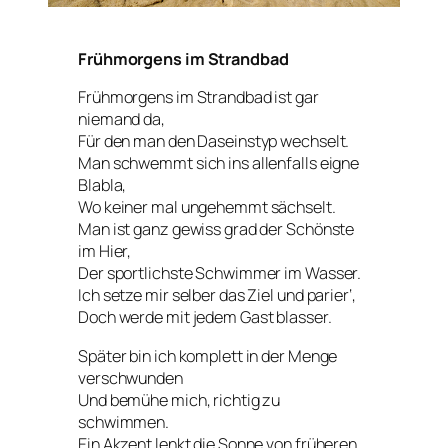
Frühmorgens im Strandbad
Frühmorgens im Strandbad ist gar
niemand da,
Für den man den Daseinstyp wechselt.
Man schwemmt sich ins allenfalls eigne
Blabla,
Wo keiner mal ungehemmt sächselt.
Man ist ganz gewiss grad der Schönste
im Hier,
Der sportlichste Schwimmer im Wasser.
Ich setze mir selber das Ziel und parier‘,
Doch werde mit jedem Gast blasser.
Später bin ich komplett in der Menge
verschwunden
Und bemühe mich, richtig zu
schwimmen.
Ein Akzent lenkt die Sonne von früheren