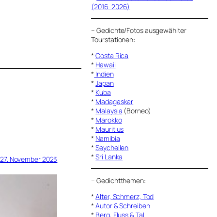
(2016-2026)
–
Gedichte/Fotos ausgewählter
Tourstationen:
*
Costa Rica
*
Hawaii
*
Indien
*
Japan
*
Kuba
*
Madagaskar
*
Malaysia
(Borneo)
*
Marokko
*
Mauritius
*
Namibia
*
Seychellen
*
Sri Lanka
27. November 2023
–
Gedichtthemen
:
*
Alter, Schmerz, Tod
*
Autor & Schreiben
*
Berg, Fluss & Tal