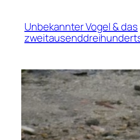
Unbekannter Vogel & das
zweitausenddreihunderts