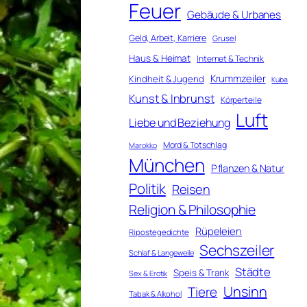
Feuer
Gebäude & Urbanes
Geld, Arbeit, Karriere
Grusel
Haus & Heimat
Internet & Technik
Krummzeiler
Kindheit & Jugend
Kuba
Kunst & Inbrunst
Körperteile
Luft
Liebe und Beziehung
Mord & Totschlag
Marokko
München
Pflanzen & Natur
Politik
Reisen
Religion & Philosophie
Rüpeleien
Ripostegedichte
Sechszeiler
Schlaf & Langeweile
Städte
Speis & Trank
Sex & Erotik
Unsinn
Tiere
Tabak & Alkohol