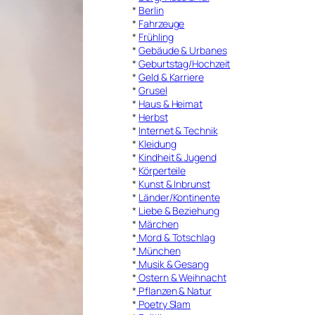
*
Berlin
*
Fahrzeuge
*
Frühling
*
Gebäude & Urbanes
*
Geburtstag/Hochzeit
*
Geld & Karriere
*
Grusel
*
Haus & Heimat
*
Herbst
*
Internet & Technik
*
Kleidung
*
Kindheit & Jugend
*
Körperteile
*
Kunst & Inbrunst
*
Länder/Kontinente
*
Liebe & Beziehung
*
Märchen
*
Mord & Totschlag
*
München
*
Musik & Gesang
*
Ostern & Weihnacht
*
Pflanzen & Natur
*
Poetry Slam