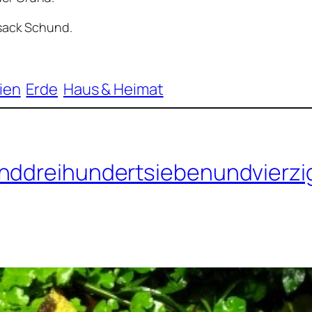
ksack Schund.
lien
Erde
Haus & Heimat
enddreihundertsiebenundvierzi