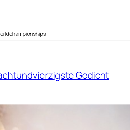
y Worldchampionships
chtundvierzigste Gedicht