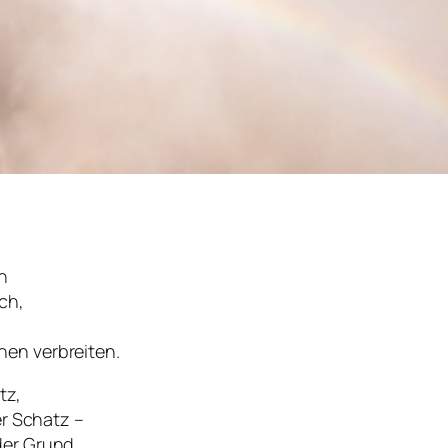
h
ch,
en verbreiten.
tz,
er Schatz –
der Grund.