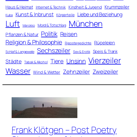
Krummzeiler
Haus & Heimat
Kindheit & Jugend
Internet & Technik
Kunst & Inbrunst
Liebe und Beziehung
Körperteile
Kuba
Luft
München
Mord & Totschlag
Marokko
Politik
Reisen
Pflanzen & Natur
Religion & Philosophie
Rüpeleien
Ripostegedichte
Sechszeiler
Speis & Trank
Schlaf & Langeweile
Sex & Erotik
Vierzeiler
Unsinn
Tiere
Städte
Tabak & Alkohol
Wasser
Zweizeiler
Zehnzeiler
Wind & Wetter
Frank Klötgen – Post Poetry