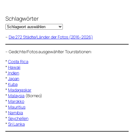
Schlagwörter
–
Die 272 Städte/Länder der Fotos (2016-2026)
–
Gedichte/Fotos ausgewählter Tourstationen:
*
Costa Rica
*
Hawaii
*
Indien
*
Japan
*
Kuba
*
Madagaskar
*
Malaysia
(Borneo)
*
Marokko
*
Mauritius
*
Namibia
*
Seychellen
*
Sri Lanka