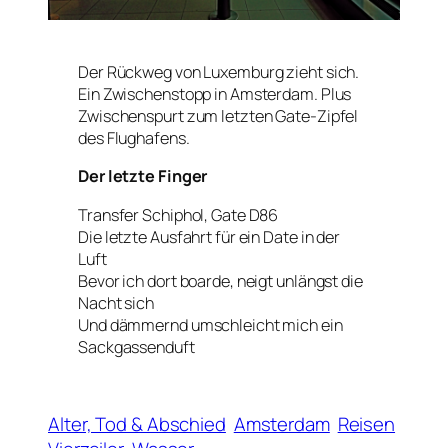
Der Rückweg von Luxemburg zieht sich.
Ein Zwischenstopp in Amsterdam. Plus
Zwischenspurt zum letzten Gate-Zipfel
des Flughafens.
Der letzte Finger
Transfer Schiphol, Gate D86
Die letzte Ausfahrt für ein Date in der
Luft
Bevor ich dort boarde, neigt unlängst die
Nacht sich
Und dämmernd umschleicht mich ein
Sackgassenduft
Alter, Tod & Abschied
Amsterdam
Reisen