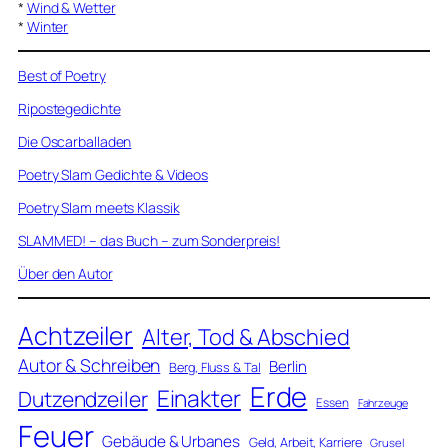
*
Wind & Wetter
*
Winter
Best of Poetry
Ripostegedichte
Die Oscarballaden
Poetry Slam Gedichte & Videos
Poetry Slam meets Klassik
SLAMMED! – das Buch – zum Sonderpreis!
Über den Autor
Achtzeiler
Alter, Tod & Abschied
Autor & Schreiben
Berlin
Berg, Fluss & Tal
Erde
Einakter
Dutzendzeiler
Essen
Fahrzeuge
Feuer
Gebäude & Urbanes
Geld, Arbeit, Karriere
Grusel