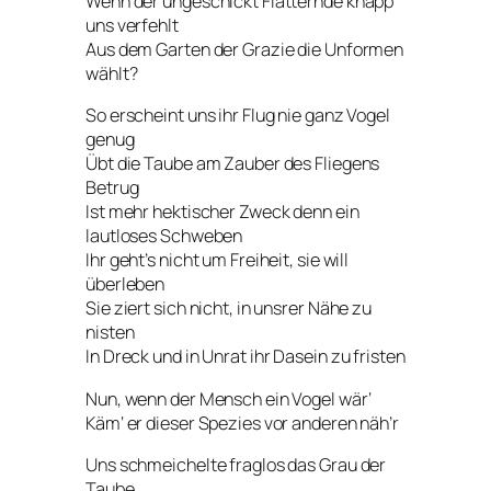
Wenn der ungeschickt Flatternde knapp
uns verfehlt
Aus dem Garten der Grazie die Unformen
wählt?
So erscheint uns ihr Flug nie ganz Vogel
genug
Übt die Taube am Zauber des Fliegens
Betrug
Ist mehr hektischer Zweck denn ein
lautloses Schweben
Ihr geht’s nicht um Freiheit, sie will
überleben
Sie ziert sich nicht, in unsrer Nähe zu
nisten
In Dreck und in Unrat ihr Dasein zu fristen
Nun, wenn der Mensch ein Vogel wär‘
Käm‘ er dieser Spezies vor anderen näh’r
Uns schmeichelte fraglos das Grau der
Taube