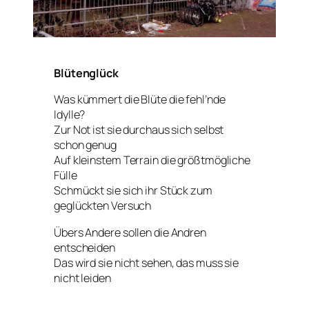
Blütenglück
Was kümmert die Blüte die fehl’nde
Idylle?
Zur Not ist sie durchaus sich selbst
schon genug
Auf kleinstem Terrain die größtmögliche
Fülle
Schmückt sie sich ihr Stück zum
geglückten Versuch
Übers Andere sollen die Andren
entscheiden
Das wird sie nicht sehen, das muss sie
nicht leiden