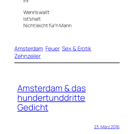
ihr
Wenn’s wallt
Ist’s halt
Nicht leicht für’n Mann
Amsterdam
Feuer
Sex & Erotik
Zehnzeiler
Amsterdam & das
hundertunddritte
Gedicht
23. März 2016