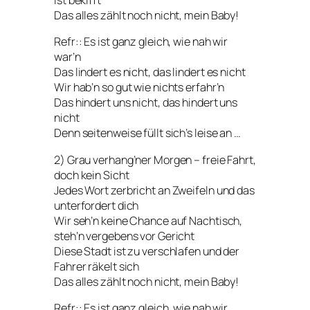
ist bekifft
Das alles zählt noch nicht, mein Baby!
Refr:: Es ist ganz gleich, wie nah wir
war’n
Das lindert es nicht, das lindert es nicht
Wir hab’n so gut wie nichts erfahr’n
Das hindert uns nicht, das hindert uns
nicht
Denn seitenweise füllt sich’s leise an …
2) Grau verhang’ner Morgen – freie Fahrt,
doch kein Sicht
Jedes Wort zerbricht an Zweifeln und das
unterfordert dich
Wir seh’n keine Chance auf Nachtisch,
steh’n vergebens vor Gericht
Diese Stadt ist zu verschlafen und der
Fahrer räkelt sich
Das alles zählt noch nicht, mein Baby!
Refr:: Es ist ganz gleich, wie nah wir