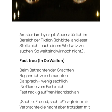
Amsterdam by night. Aber natürlich im
Bereich der Fiktion (ich bitte, an dieser
Stelle nicht nach einem Wortwitz zu
suchen. So weit sind wir noch nicht.).
Fast treu (In De Wallen)
Beim Betrachten der Grachten
Begann ich zu schmachten
Da sprach – wenig sachlich
‚Ne Dame vom Fach mich
Fast nackig auf ’nen Nachtisch an
„Sachte, Freund, sachte!“ sagte ich mir
Verbrachte die Nacht aber trotzdem mit