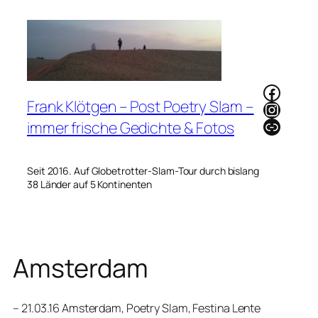
Zum
Inhalt
springen
Faceb
Frank Klötgen – Post Poetry Slam –
Instag
Link
immer frische Gedichte & Fotos
Seit 2016. Auf Globetrotter-Slam-Tour durch bislang
38 Länder auf 5 Kontinenten
Amsterdam
– 21.03.16 Amsterdam, Poetry Slam, Festina Lente