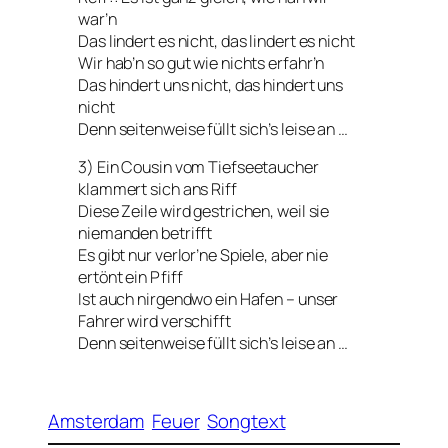
war’n
Das lindert es nicht, das lindert es nicht
Wir hab’n so gut wie nichts erfahr’n
Das hindert uns nicht, das hindert uns
nicht
Denn seitenweise füllt sich’s leise an …
3) Ein Cousin vom Tiefseetaucher
klammert sich ans Riff
Diese Zeile wird gestrichen, weil sie
niemanden betrifft
Es gibt nur verlor’ne Spiele, aber nie
ertönt ein Pfiff
Ist auch nirgendwo ein Hafen – unser
Fahrer wird verschifft
Denn seitenweise füllt sich’s leise an …
Amsterdam
Feuer
Songtext