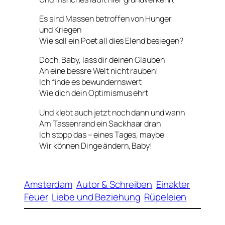
Es sind Massen betroffen von Hunger
und Kriegen
Wie soll ein Poet all dies Elend besiegen?
Doch, Baby, lass dir deinen Glauben
An eine bessre Welt nicht rauben!
Ich finde es bewundernswert
Wie dich dein Optimismus ehrt
Und klebt auch jetzt noch dann und wann
Am Tassenrand ein Sackhaar dran
Ich stopp das – eines Tages, maybe
Wir können Dinge ändern, Baby!
Amsterdam
Autor & Schreiben
Einakter
Feuer
Liebe und Beziehung
Rüpeleien