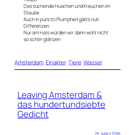
Das suchende Huschen und Kreuchen im
Staube
Auch in puncto Plumpheit gäb’s null
Differenzen
Nur am Hals würden wir dann wohl nicht
so schön glänzen
Amsterdam
Einakter
Tiere
Wasser
Leaving Amsterdam &
das hundertundsiebte
Gedicht
25. März 2016