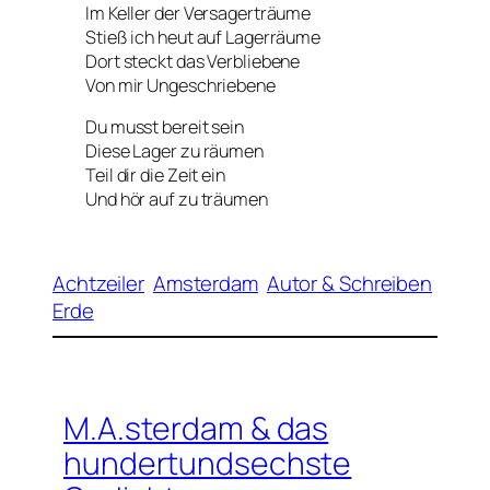
Im Keller der Versagerträume
Stieß ich heut auf Lagerräume
Dort steckt das Verbliebene
Von mir Ungeschriebene
Du musst bereit sein
Diese Lager zu räumen
Teil dir die Zeit ein
Und hör auf zu träumen
Achtzeiler
Amsterdam
Autor & Schreiben
Erde
M.A.sterdam & das
hundertundsechste