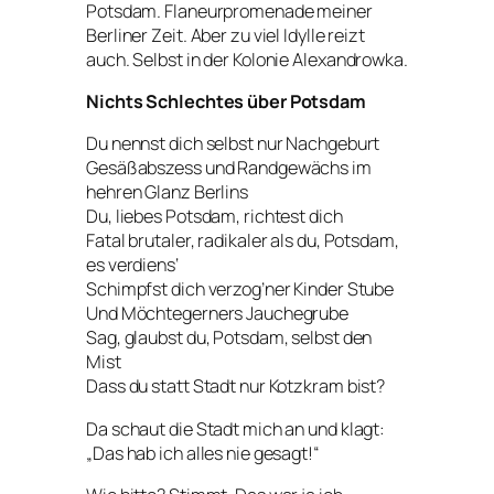
Potsdam. Flaneurpromenade meiner
Berliner Zeit. Aber zu viel Idylle reizt
auch. Selbst in der Kolonie Alexandrowka.
Nichts Schlechtes über Potsdam
Du nennst dich selbst nur Nachgeburt
Gesäßabszess und Randgewächs im
hehren Glanz Berlins
Du, liebes Potsdam, richtest dich
Fatal brutaler, radikaler als du, Potsdam,
es verdiens‘
Schimpfst dich verzog’ner Kinder Stube
Und Möchtegerners Jauchegrube
Sag, glaubst du, Potsdam, selbst den
Mist
Dass du statt Stadt nur Kotzkram bist?
Da schaut die Stadt mich an und klagt:
„Das hab ich alles nie gesagt!“