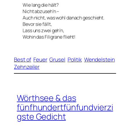
Wie lang die hält?
Nicht abzuseh’n –
Auch nicht, was wohl danach geschieht.
Bevor sie fällt,
Lass uns zwei geh’n,
Wohin das Filigrane flieht!
Best of
Feuer
Grusel
Politik
Wendelstein
Zehnzeiler
Wörthsee & das
fünfhundertfünfundvierzi
gste Gedicht