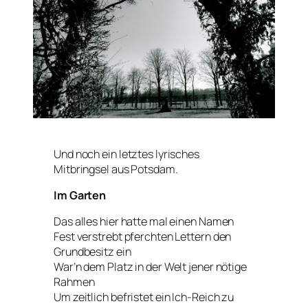
Und noch ein letztes lyrisches
Mitbringsel aus Potsdam.
Im Garten
Das alles hier hatte mal einen Namen
Fest verstrebt pferchten Lettern den
Grundbesitz ein
War’n dem Platz in der Welt jener nötige
Rahmen
Um zeitlich befristet ein Ich-Reich zu