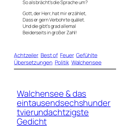
So als brächt’s die Sprache um?
Gott, der Herr, hat mir erzählet,
Dass er gern Verbohrte quälet.
Und die gibt’s grad allemal
Beiderseits in großer Zahl!
Achtzeiler
Best of
Feuer
Gefühlte
Übersetzungen
Politik
Walchensee
Walchensee & das
eintausendsechshunder
tvierundachtzigste
Gedicht