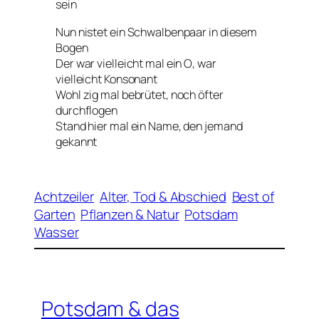
sein
Nun nistet ein Schwalbenpaar in diesem
Bogen
Der war vielleicht mal ein
O
, war
vielleicht Konsonant
Wohl zig mal bebrütet, noch öfter
durchflogen
Stand hier mal ein Name, den jemand
gekannt
Achtzeiler
Alter, Tod & Abschied
Best of
Garten
Pflanzen & Natur
Potsdam
Wasser
Potsdam & das