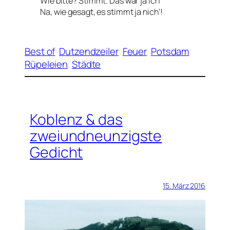
Wie bitte? Stimmt. Das war ja ich
Na, wie gesagt, es stimmt ja nich‘!
Best of
Dutzendzeiler
Feuer
Potsdam
Rüpeleien
Städte
Koblenz & das
zweiundneunzigste
Gedicht
15. März 2016