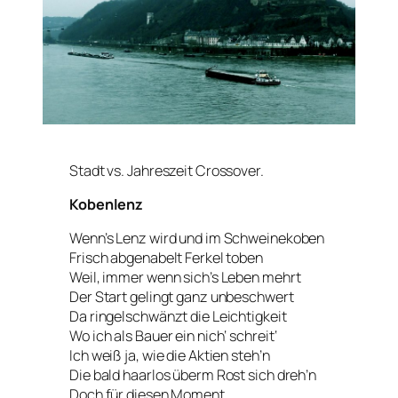
Stadt vs. Jahreszeit Crossover.
Kobenlenz
Wenn’s Lenz wird und im Schweinekoben
Frisch abgenabelt Ferkel toben
Weil, immer wenn sich’s Leben mehrt
Der Start gelingt ganz unbeschwert
Da ringelschwänzt die Leichtigkeit
Wo ich als Bauer ein nich‘ schreit‘
Ich weiß ja, wie die Aktien steh’n
Die bald haarlos überm Rost sich dreh’n
Doch für diesen Moment