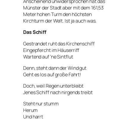
Anscheinend unwidersprochen hat das
Münster der Stadt aber mit dem 161,53
Meter hohen Turm den höchsten
Kirchturm der Welt. Ist ja auch was.
Das Schiff
Gestrandet ruht das Kirchenschiff
Eingepfercht im Häuserriff
Wartend auf ’ne Sintflut
Denn, steht dann der Wind gut
Geht es los auf große Fahrt!
Doch, weil Regen unterbleibt
Jenes Schiff nach nirgends treibt
Steht nur stumm
Herum
Und harrt