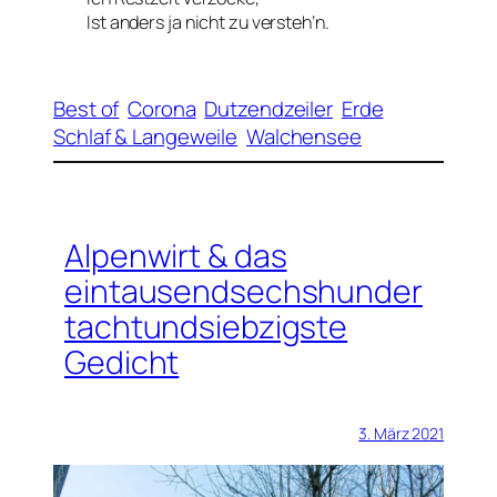
Ist anders ja nicht zu versteh’n.
Best of
Corona
Dutzendzeiler
Erde
Schlaf & Langeweile
Walchensee
Alpenwirt & das
eintausendsechshunder
tachtundsiebzigste
Gedicht
3. März 2021