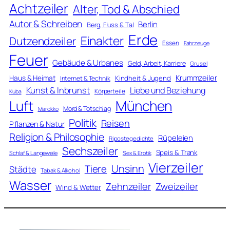
Achtzeiler
Alter, Tod & Abschied
Autor & Schreiben
Berlin
Berg, Fluss & Tal
Erde
Einakter
Dutzendzeiler
Essen
Fahrzeuge
Feuer
Gebäude & Urbanes
Geld, Arbeit, Karriere
Grusel
Krummzeiler
Haus & Heimat
Kindheit & Jugend
Internet & Technik
Kunst & Inbrunst
Liebe und Beziehung
Körperteile
Kuba
Luft
München
Mord & Totschlag
Marokko
Politik
Reisen
Pflanzen & Natur
Religion & Philosophie
Rüpeleien
Ripostegedichte
Sechszeiler
Speis & Trank
Schlaf & Langeweile
Sex & Erotik
Vierzeiler
Unsinn
Tiere
Städte
Tabak & Alkohol
Wasser
Zweizeiler
Zehnzeiler
Wind & Wetter