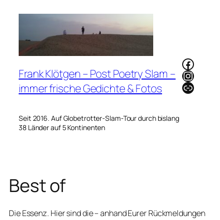
Zum
Inhalt
springen
Faceb
Frank Klötgen – Post Poetry Slam –
Instag
Link
immer frische Gedichte & Fotos
Seit 2016. Auf Globetrotter-Slam-Tour durch bislang
38 Länder auf 5 Kontinenten
Best of
Die Essenz. Hier sind die – anhand Eurer Rückmeldungen