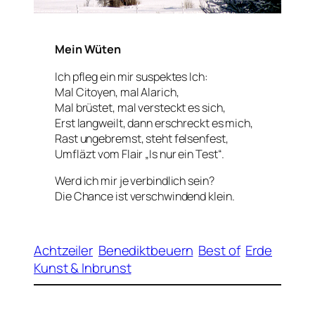
Mein Wüten
Ich pfleg ein mir suspektes Ich:
Mal Citoyen, mal Alarich,
Mal brüstet, mal versteckt es sich,
Erst langweilt, dann erschreckt es mich,
Rast ungebremst, steht felsenfest,
Umfläzt vom Flair „Is nur ein Test“.
Werd ich mir je verbindlich sein?
Die Chance ist verschwindend klein.
Achtzeiler
Benediktbeuern
Best of
Erde
Kunst & Inbrunst