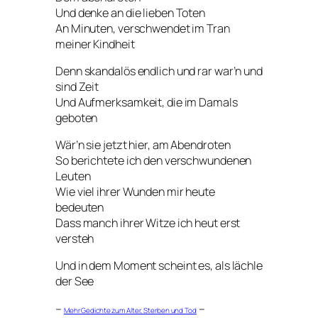
Und denke an die lieben Toten
An Minuten, verschwendet im Tran
meiner Kindheit
Denn skandalös endlich und rar war’n und
sind Zeit
Und Aufmerksamkeit, die im Damals
geboten
Wär’n sie jetzt hier, am Abendroten
So berichtete ich den verschwundenen
Leuten
Wie viel ihrer Wunden mir heute
bedeuten
Dass manch ihrer Witze ich heut erst
versteh
Und in dem Moment scheint es, als lächle
der See
–
–
Mehr Gedichte zum Alter, Sterben und Tod