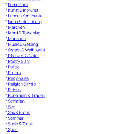
*
Körperteile
*
Kunst & Inbrunst
*
Länder/Kontinente
*
Liebe & Beziehung
*
Märchen
*
Mord & Totschlag
*
München
*
Musik & Gesang
*
Ostern & Weihnacht
*
Pflanzen & Natur
*
Poetry Slam
*
Politik
*
Promis
*
Regionales
*
Religion & Philo
*
Reisen
*
Rüpeleien & Tiraden
*
Schlafen
*
See
*
Sex & Erotik
*
Sommer
*
Speis & Trank
*
Sport