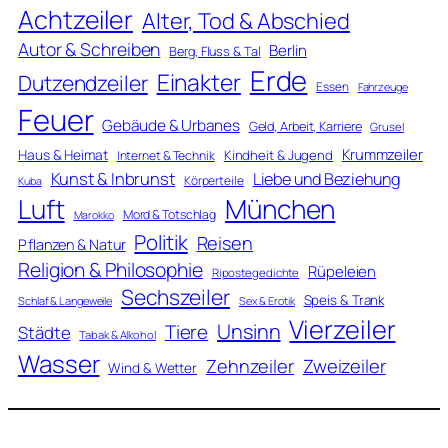
Achtzeiler
Alter, Tod & Abschied
Autor & Schreiben
Berlin
Berg, Fluss & Tal
Erde
Einakter
Dutzendzeiler
Essen
Fahrzeuge
Feuer
Gebäude & Urbanes
Geld, Arbeit, Karriere
Grusel
Krummzeiler
Haus & Heimat
Kindheit & Jugend
Internet & Technik
Kunst & Inbrunst
Liebe und Beziehung
Körperteile
Kuba
Luft
München
Mord & Totschlag
Marokko
Politik
Reisen
Pflanzen & Natur
Religion & Philosophie
Rüpeleien
Ripostegedichte
Sechszeiler
Speis & Trank
Schlaf & Langeweile
Sex & Erotik
Vierzeiler
Unsinn
Tiere
Städte
Tabak & Alkohol
Wasser
Zweizeiler
Zehnzeiler
Wind & Wetter