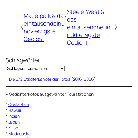
Steele-West &
Mauerpark & das
das
eintausendeinu
《
eintausendneunu
》
ndvierzigste
nddreißigste
Gedicht
Gedicht
Schlagwörter
–
Die 272 Städte/Länder der Fotos (2016-2026)
–
Gedichte/Fotos ausgewählter Tourstationen:
*
Costa Rica
*
Hawaii
*
Indien
*
Japan
*
Kuba
*
Madagaskar