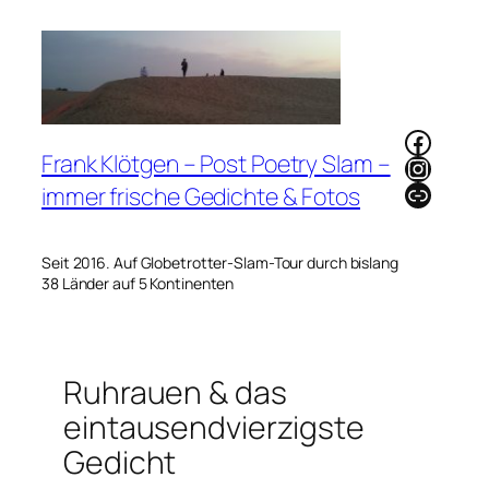
Zum
Inhalt
springen
Faceb
Frank Klötgen – Post Poetry Slam –
Instag
Link
immer frische Gedichte & Fotos
Seit 2016. Auf Globetrotter-Slam-Tour durch bislang
38 Länder auf 5 Kontinenten
Ruhrauen & das
eintausendvierzigste
Gedicht