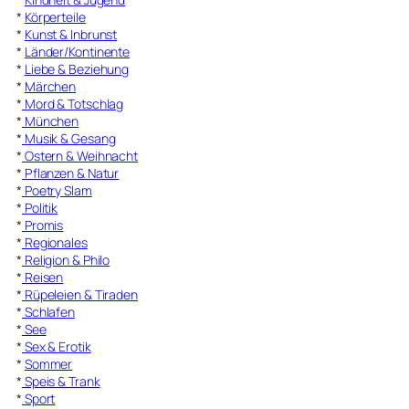
*
Körperteile
*
Kunst & Inbrunst
*
Länder/Kontinente
*
Liebe & Beziehung
*
Märchen
*
Mord & Totschlag
*
München
*
Musik & Gesang
*
Ostern & Weihnacht
*
Pflanzen & Natur
*
Poetry Slam
*
Politik
*
Promis
*
Regionales
*
Religion & Philo
*
Reisen
*
Rüpeleien & Tiraden
*
Schlafen
*
See
*
Sex & Erotik
*
Sommer
*
Speis & Trank
*
Sport