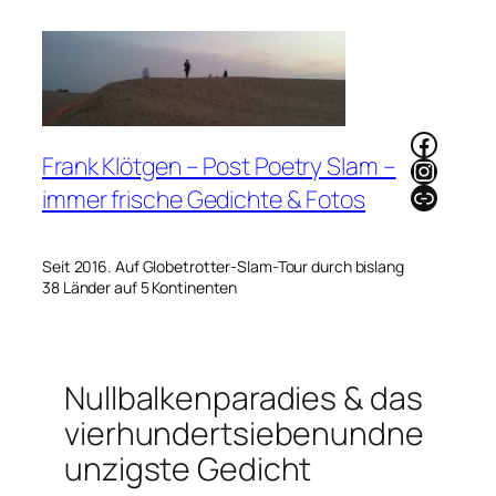
Zum
Inhalt
springen
Faceb
Frank Klötgen – Post Poetry Slam –
Instag
Link
immer frische Gedichte & Fotos
Seit 2016. Auf Globetrotter-Slam-Tour durch bislang
38 Länder auf 5 Kontinenten
Nullbalkenparadies & das
vierhundertsiebenundne
unzigste Gedicht