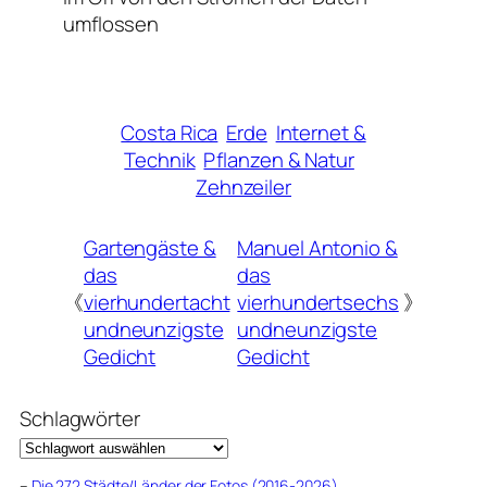
umflossen
Costa Rica
Erde
Internet &
Technik
Pflanzen & Natur
Zehnzeiler
Gartengäste &
Manuel Antonio &
das
das
《
vierhundertacht
vierhundertsechs
》
undneunzigste
undneunzigste
Gedicht
Gedicht
Schlagwörter
–
Die 272 Städte/Länder der Fotos (2016-2026)