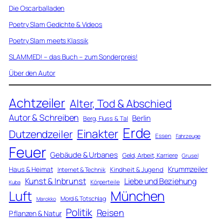
Die Oscarballaden
Poetry Slam Gedichte & Videos
Poetry Slam meets Klassik
SLAMMED! – das Buch – zum Sonderpreis!
Über den Autor
Achtzeiler
Alter, Tod & Abschied
Autor & Schreiben
Berlin
Berg, Fluss & Tal
Erde
Einakter
Dutzendzeiler
Essen
Fahrzeuge
Feuer
Gebäude & Urbanes
Geld, Arbeit, Karriere
Grusel
Krummzeiler
Haus & Heimat
Kindheit & Jugend
Internet & Technik
Kunst & Inbrunst
Liebe und Beziehung
Körperteile
Kuba
Luft
München
Mord & Totschlag
Marokko
Politik
Reisen
Pflanzen & Natur