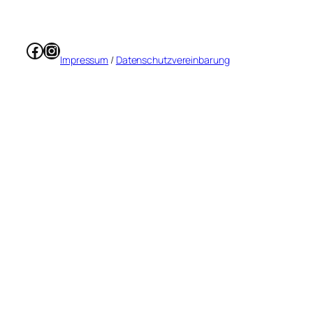
Facebook
Instagram
Impressum
/
Datenschutzvereinbarung