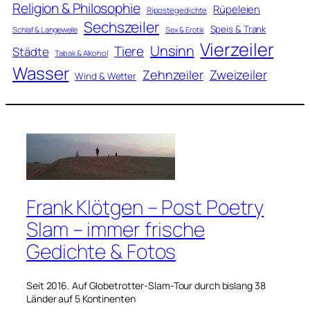
Religion & Philosophie
Rüpeleien
Ripostegedichte
Sechszeiler
Speis & Trank
Schlaf & Langeweile
Sex & Erotik
Vierzeiler
Unsinn
Tiere
Städte
Tabak & Alkohol
Wasser
Zweizeiler
Zehnzeiler
Wind & Wetter
Frank Klötgen – Post Poetry
Slam – immer frische
Gedichte & Fotos
Seit 2016. Auf Globetrotter-Slam-Tour durch bislang 38
Länder auf 5 Kontinenten