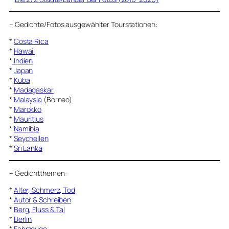
–
Gedichte/Fotos ausgewählter Tourstationen:
*
Costa Rica
*
Hawaii
*
Indien
*
Japan
*
Kuba
*
Madagaskar
*
Malaysia
(Borneo)
*
Marokko
*
Mauritius
*
Namibia
*
Seychellen
*
Sri Lanka
–
Gedichtthemen
:
*
Alter, Schmerz, Tod
*
Autor & Schreiben
*
Berg, Fluss & Tal
*
Berlin
*
Fahrzeuge