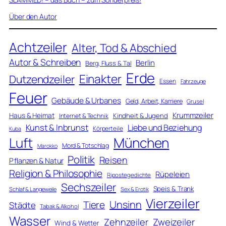
Über den Autor
Achtzeiler
Alter, Tod & Abschied
Autor & Schreiben
Berlin
Berg, Fluss & Tal
Erde
Einakter
Dutzendzeiler
Essen
Fahrzeuge
Feuer
Gebäude & Urbanes
Geld, Arbeit, Karriere
Grusel
Krummzeiler
Haus & Heimat
Kindheit & Jugend
Internet & Technik
Kunst & Inbrunst
Liebe und Beziehung
Körperteile
Kuba
Luft
München
Mord & Totschlag
Marokko
Politik
Reisen
Pflanzen & Natur
Religion & Philosophie
Rüpeleien
Ripostegedichte
Sechszeiler
Speis & Trank
Schlaf & Langeweile
Sex & Erotik
Vierzeiler
Unsinn
Tiere
Städte
Tabak & Alkohol
Wasser
Zweizeiler
Zehnzeiler
Wind & Wetter