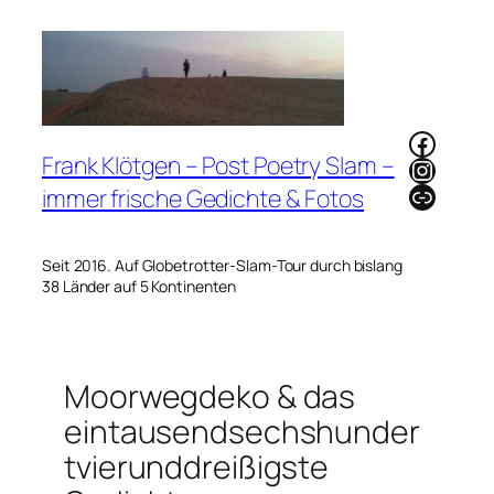
Zum
Inhalt
springen
Faceb
Frank Klötgen – Post Poetry Slam –
Instag
Link
immer frische Gedichte & Fotos
Seit 2016. Auf Globetrotter-Slam-Tour durch bislang
38 Länder auf 5 Kontinenten
Moorwegdeko & das
eintausendsechshunder
tvierunddreißigste