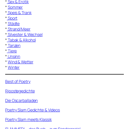
*
Sex & Erotik
*
Sommer
*
Speis & Trank
*
Sport
*
Städte
*
Strand/Meer
*
Silvester & Wechsel
*
Tabak & Alkohol
*
Tanzen
*
Tiere
*
Unsinn
*
Wind & Wetter
*
Winter
Best of Poetry
Ripostegedichte
Die Oscarballaden
Poetry Slam Gedichte & Videos
Poetry Slam meets Klassik
SLAMMED! – das Buch – zum Sonderpreis!