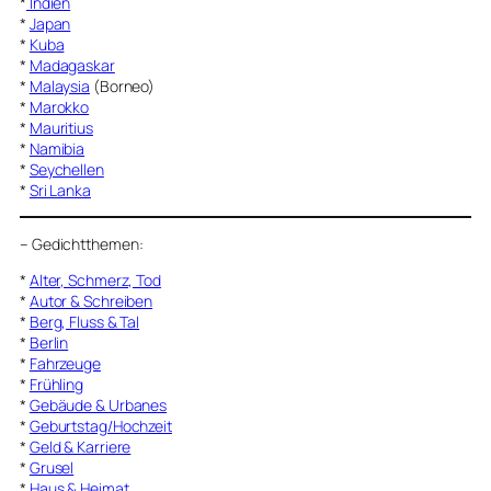
*
Indien
*
Japan
*
Kuba
*
Madagaskar
*
Malaysia
(Borneo)
*
Marokko
*
Mauritius
*
Namibia
*
Seychellen
*
Sri Lanka
–
Gedichtthemen
:
*
Alter, Schmerz, Tod
*
Autor & Schreiben
*
Berg, Fluss & Tal
*
Berlin
*
Fahrzeuge
*
Frühling
*
Gebäude & Urbanes
*
Geburtstag/Hochzeit
*
Geld & Karriere
*
Grusel
*
Haus & Heimat