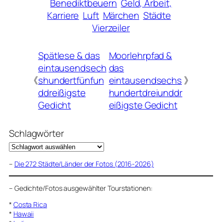
Benediktbeuern
Geld, Arbeit,
Karriere
Luft
Märchen
Städte
Vierzeiler
Spätlese & das
Moorlehrpfad &
eintausendsech
das
《
shundertfünfun
eintausendsechs
》
ddreißigste
hundertdreiunddr
Gedicht
eißigste Gedicht
Schlagwörter
–
Die 272 Städte/Länder der Fotos (2016-2026)
–
Gedichte/Fotos ausgewählter Tourstationen:
*
Costa Rica
*
Hawaii