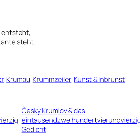
.
s entsteht,
kante steht.
er
Krumau
Krummzeiler
Kunst & Inbrunst
Český Krumlov & das
ierzig
eintausendzweihundertvierundvierzi
Gedicht