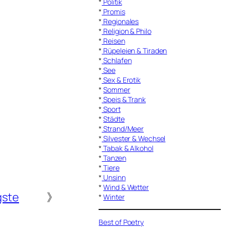
*
Politik
*
Promis
*
Regionales
*
Religion & Philo
*
Reisen
*
Rüpeleien & Tiraden
*
Schlafen
*
See
*
Sex & Erotik
*
Sommer
*
Speis & Trank
*
Sport
*
Städte
*
Strand/Meer
*
Silvester & Wechsel
*
Tabak & Alkohol
*
Tanzen
*
Tiere
*
Unsinn
*
Wind & Wetter
gste
》
*
Winter
Best of Poetry