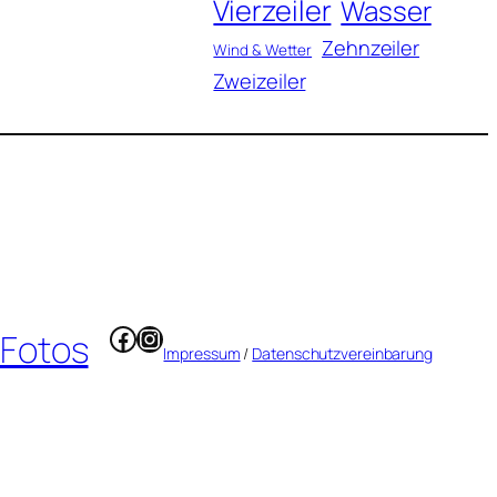
Vierzeiler
Wasser
Zehnzeiler
Wind & Wetter
Zweizeiler
Facebook
Instagram
 Fotos
Impressum
/
Datenschutzvereinbarung