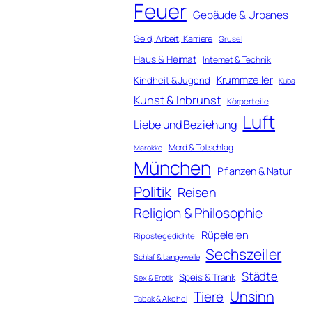
Feuer
Gebäude & Urbanes
Geld, Arbeit, Karriere
Grusel
Haus & Heimat
Internet & Technik
Krummzeiler
Kindheit & Jugend
Kuba
Kunst & Inbrunst
Körperteile
Luft
Liebe und Beziehung
Mord & Totschlag
Marokko
München
Pflanzen & Natur
Politik
Reisen
Religion & Philosophie
Rüpeleien
Ripostegedichte
Sechszeiler
Schlaf & Langeweile
Städte
Speis & Trank
Sex & Erotik
Unsinn
Tiere
Tabak & Alkohol