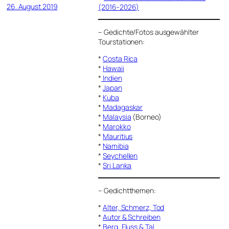
26. August 2019
(2016-2026)
–
Gedichte/Fotos ausgewählter
Tourstationen:
*
Costa Rica
*
Hawaii
*
Indien
*
Japan
*
Kuba
*
Madagaskar
*
Malaysia
(Borneo)
*
Marokko
*
Mauritius
*
Namibia
*
Seychellen
*
Sri Lanka
–
Gedichtthemen
:
*
Alter, Schmerz, Tod
*
Autor & Schreiben
*
Berg, Fluss & Tal