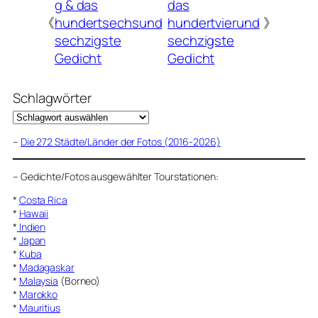
g & das
das
《
hundertsechsund
hundertvierund
》
sechzigste
sechzigste
Gedicht
Gedicht
Schlagwörter
–
Die 272 Städte/Länder der Fotos (2016-2026)
–
Gedichte/Fotos ausgewählter Tourstationen:
*
Costa Rica
*
Hawaii
*
Indien
*
Japan
*
Kuba
*
Madagaskar
*
Malaysia
(Borneo)
*
Marokko
*
Mauritius