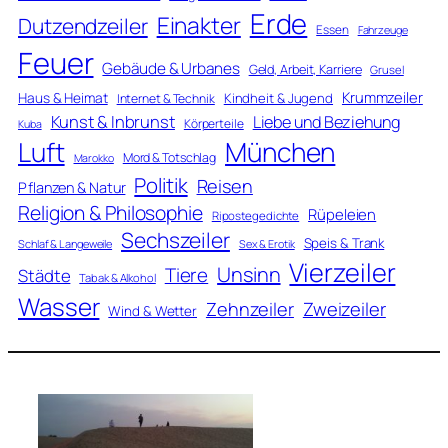
Erde
Einakter
Dutzendzeiler
Essen
Fahrzeuge
Feuer
Gebäude & Urbanes
Geld, Arbeit, Karriere
Grusel
Krummzeiler
Haus & Heimat
Kindheit & Jugend
Internet & Technik
Kunst & Inbrunst
Liebe und Beziehung
Körperteile
Kuba
Luft
München
Mord & Totschlag
Marokko
Politik
Reisen
Pflanzen & Natur
Religion & Philosophie
Rüpeleien
Ripostegedichte
Sechszeiler
Speis & Trank
Schlaf & Langeweile
Sex & Erotik
Vierzeiler
Unsinn
Tiere
Städte
Tabak & Alkohol
Wasser
Zweizeiler
Zehnzeiler
Wind & Wetter