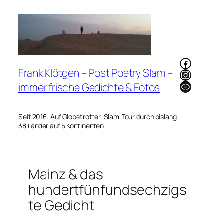
Zum
Inhalt
springen
Faceb
Frank Klötgen – Post Poetry Slam –
Instag
Link
immer frische Gedichte & Fotos
Seit 2016. Auf Globetrotter-Slam-Tour durch bislang
38 Länder auf 5 Kontinenten
Mainz & das
hundertfünfundsechzigs
te Gedicht