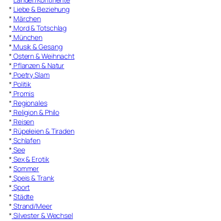
*
Liebe & Beziehung
*
Märchen
*
Mord & Totschlag
*
München
*
Musik & Gesang
*
Ostern & Weihnacht
*
Pflanzen & Natur
*
Poetry Slam
*
Politik
*
Promis
*
Regionales
*
Religion & Philo
*
Reisen
*
Rüpeleien & Tiraden
*
Schlafen
*
See
*
Sex & Erotik
*
Sommer
*
Speis & Trank
*
Sport
*
Städte
*
Strand/Meer
*
Silvester & Wechsel