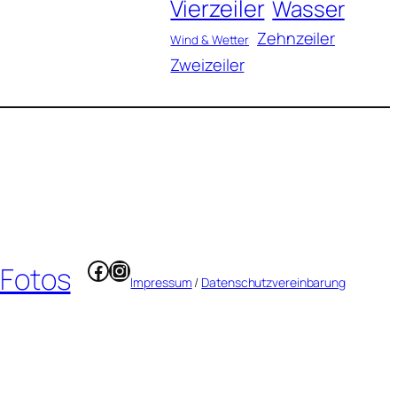
Vierzeiler
Wasser
Zehnzeiler
Wind & Wetter
Zweizeiler
Facebook
Instagram
 Fotos
Impressum
/
Datenschutzvereinbarung