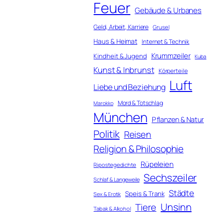
Feuer
Gebäude & Urbanes
Geld, Arbeit, Karriere
Grusel
Haus & Heimat
Internet & Technik
Krummzeiler
Kindheit & Jugend
Kuba
Kunst & Inbrunst
Körperteile
Luft
Liebe und Beziehung
Mord & Totschlag
Marokko
München
Pflanzen & Natur
Politik
Reisen
Religion & Philosophie
Rüpeleien
Ripostegedichte
Sechszeiler
Schlaf & Langeweile
Städte
Speis & Trank
Sex & Erotik
Unsinn
Tiere
Tabak & Alkohol