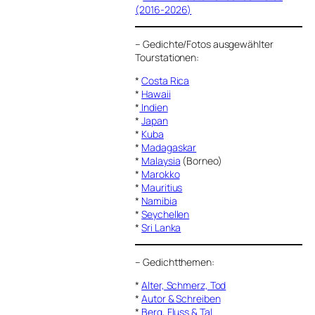
(2016-2026)
–
Gedichte/Fotos ausgewählter
Tourstationen:
*
Costa Rica
*
Hawaii
*
Indien
*
Japan
*
Kuba
*
Madagaskar
*
Malaysia
(Borneo)
*
Marokko
*
Mauritius
*
Namibia
*
Seychellen
*
Sri Lanka
–
Gedichtthemen
:
*
Alter, Schmerz, Tod
*
Autor & Schreiben
*
Berg, Fluss & Tal