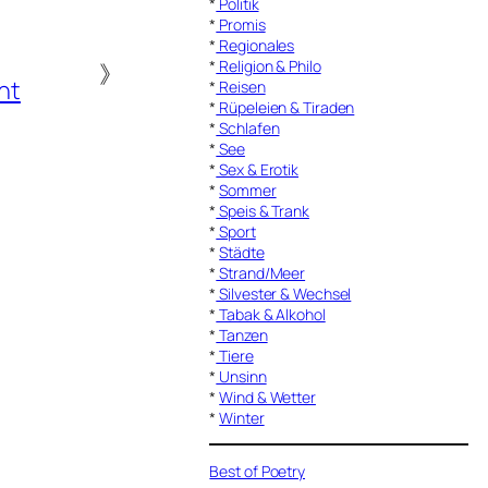
*
Politik
*
Promis
*
Regionales
*
Religion & Philo
》
ht
*
Reisen
*
Rüpeleien & Tiraden
*
Schlafen
*
See
*
Sex & Erotik
*
Sommer
*
Speis & Trank
*
Sport
*
Städte
*
Strand/Meer
*
Silvester & Wechsel
*
Tabak & Alkohol
*
Tanzen
*
Tiere
*
Unsinn
*
Wind & Wetter
*
Winter
Best of Poetry