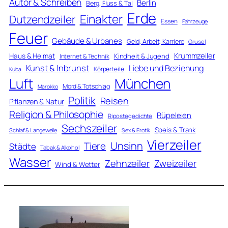
Autor & Schreiben
Berlin
Berg, Fluss & Tal
Erde
Einakter
Dutzendzeiler
Essen
Fahrzeuge
Feuer
Gebäude & Urbanes
Geld, Arbeit, Karriere
Grusel
Krummzeiler
Haus & Heimat
Kindheit & Jugend
Internet & Technik
Kunst & Inbrunst
Liebe und Beziehung
Körperteile
Kuba
Luft
München
Mord & Totschlag
Marokko
Politik
Reisen
Pflanzen & Natur
Religion & Philosophie
Rüpeleien
Ripostegedichte
Sechszeiler
Speis & Trank
Schlaf & Langeweile
Sex & Erotik
Vierzeiler
Unsinn
Tiere
Städte
Tabak & Alkohol
Wasser
Zweizeiler
Zehnzeiler
Wind & Wetter