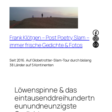
Zum
Inhalt
springen
Faceb
Frank Klötgen – Post Poetry Slam –
Instag
Link
immer frische Gedichte & Fotos
Seit 2016. Auf Globetrotter-Slam-Tour durch bislang
38 Länder auf 5 Kontinenten
Löwenspinne & das
eintausenddreihundertn
eunundneunzigste