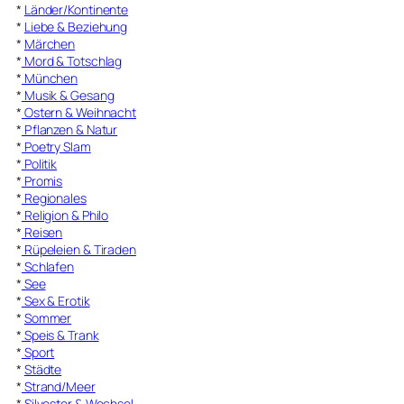
*
Länder/Kontinente
*
Liebe & Beziehung
*
Märchen
*
Mord & Totschlag
*
München
*
Musik & Gesang
*
Ostern & Weihnacht
*
Pflanzen & Natur
*
Poetry Slam
*
Politik
*
Promis
*
Regionales
*
Religion & Philo
*
Reisen
*
Rüpeleien & Tiraden
*
Schlafen
*
See
*
Sex & Erotik
*
Sommer
*
Speis & Trank
*
Sport
*
Städte
*
Strand/Meer
*
Silvester & Wechsel