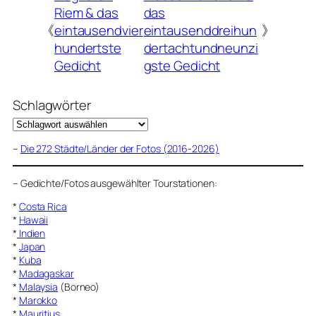
Riem & das
das
《
eintausendvier
eintausenddreihun
》
hundertste
dertachtundneunzi
Gedicht
gste Gedicht
Schlagwörter
–
Die 272 Städte/Länder der Fotos (2016-2026)
–
Gedichte/Fotos ausgewählter Tourstationen:
*
Costa Rica
*
Hawaii
*
Indien
*
Japan
*
Kuba
*
Madagaskar
*
Malaysia
(Borneo)
*
Marokko
*
Mauritius