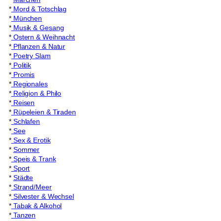
*
Mord & Totschlag
*
München
*
Musik & Gesang
*
Ostern & Weihnacht
*
Pflanzen & Natur
*
Poetry Slam
*
Politik
*
Promis
*
Regionales
*
Religion & Philo
*
Reisen
*
Rüpeleien & Tiraden
*
Schlafen
*
See
*
Sex & Erotik
*
Sommer
*
Speis & Trank
*
Sport
*
Städte
*
Strand/Meer
*
Silvester & Wechsel
*
Tabak & Alkohol
*
Tanzen