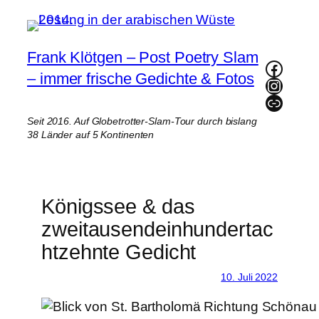
Zum
Inhalt
springen
Frank Klötgen – Post Poetry Slam
Faceb
– immer frische Gedichte & Fotos
Instag
Link
Seit 2016. Auf Globetrotter-Slam-Tour durch bislang
38 Länder auf 5 Kontinenten
Königssee & das
zweitausendeinhundertac
htzehnte Gedicht
10. Juli 2022