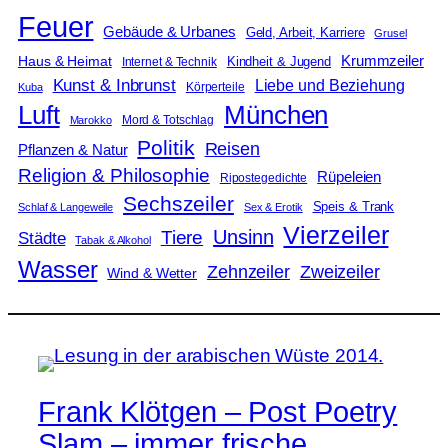
Feuer
Gebäude & Urbanes
Geld, Arbeit, Karriere
Grusel
Krummzeiler
Haus & Heimat
Kindheit & Jugend
Internet & Technik
Kunst & Inbrunst
Liebe und Beziehung
Körperteile
Kuba
Luft
München
Mord & Totschlag
Marokko
Politik
Reisen
Pflanzen & Natur
Religion & Philosophie
Rüpeleien
Ripostegedichte
Sechszeiler
Speis & Trank
Schlaf & Langeweile
Sex & Erotik
Vierzeiler
Unsinn
Tiere
Städte
Tabak & Alkohol
Wasser
Zweizeiler
Zehnzeiler
Wind & Wetter
Frank Klötgen – Post Poetry
Slam – immer frische