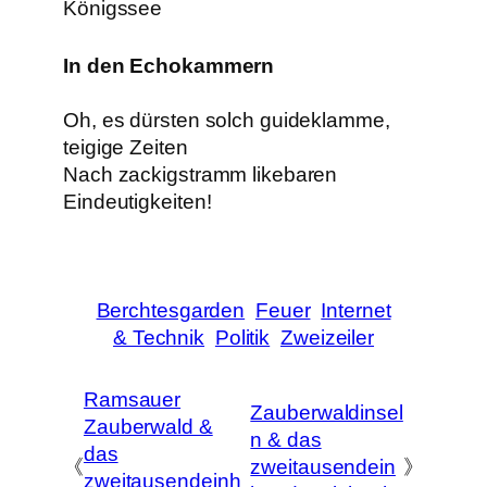
In den Echokammern
Oh, es dürsten solch guideklamme,
teigige Zeiten
Nach zackigstramm likebaren
Eindeutigkeiten!
Berchtesgarden
Feuer
Internet
& Technik
Politik
Zweizeiler
Ramsauer
Zauberwaldinsel
Zauberwald &
n & das
das
《
zweitausendein
》
zweitausendeinh