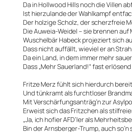
Da in Hollwood Hills noch die Villen ab
Ist hierzulande der Wahlkampf entfac
Der holzige Scholz, der scherzfreie M
Die Auweia-Weidel – sie brennen auf
Wuschelbär Habeck projeziert sich au
Dass nicht auffällt, wieviel er an Strahl
Da ein Land, in dem immer mehr sauer 
Dass „Mehr Sauerland!“ fast erlösend
Fritze Merz fühlt sich hierdurch bere
Und tünkramt als furchtloser Brandm
Mit Verschärfungsanträg’n zur Asylpol
Erweist sich das Fritzchen als stilfreie
„Ja, ich hofier AFD’ler als Mehrheitsb
Bin der Arnsberger-Trump, auch so’n 