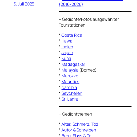
6. Juli 2025
(2016-2026)
–
Gedichte/Fotos ausgewählter
Tourstationen:
*
Costa Rica
*
Hawaii
*
Indien
*
Japan
*
Kuba
*
Madagaskar
*
Malaysia
(Borneo)
*
Marokko
*
Mauritius
*
Namibia
*
Seychellen
*
Sri Lanka
–
Gedichtthemen
:
*
Alter, Schmerz, Tod
*
Autor & Schreiben
*
Berg, Fluss & Tal