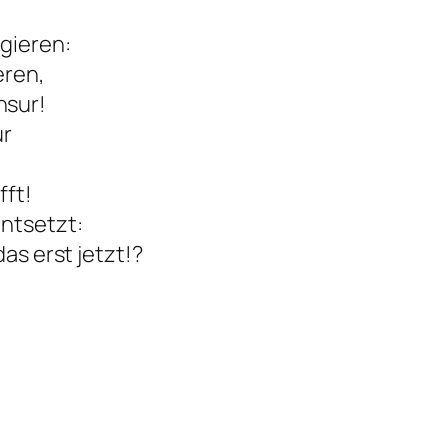
gieren:
eren,
nsur!
ur
fft!
entsetzt:
das erst jetzt!?