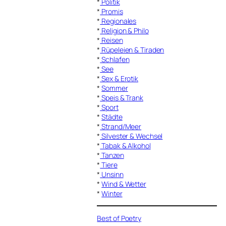
*
Politik
*
Promis
*
Regionales
*
Religion & Philo
*
Reisen
*
Rüpeleien & Tiraden
*
Schlafen
*
See
*
Sex & Erotik
*
Sommer
*
Speis & Trank
*
Sport
*
Städte
*
Strand/Meer
*
Silvester & Wechsel
*
Tabak & Alkohol
*
Tanzen
*
Tiere
*
Unsinn
*
Wind & Wetter
*
Winter
Best of Poetry