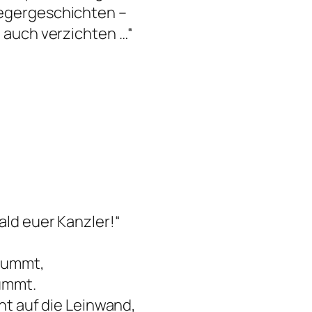
iegergeschichten –
h auch verzichten …“
ald euer Kanzler!“
esummt,
tummt.
cht auf die Leinwand,