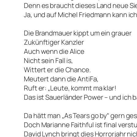
Denn es braucht dieses Land neue S
Ja, und auf Michel Friedmann kann ic
Die Brandmauer kippt um ein grauer
Zukünftiger Kanzler
Auch wenn die Alice
Nicht sein Fall is,
Wittert er die Chance.
Meutert dann die AntiFa,
Ruft er: „Leute, kommt ma klar!
Das ist Sauerländer Power – und ich b
Da hätt man „As Tears go by“ gern g
Doch Marianne Faithful ist final vers
David Lynch bringt dies Horrorjahr ni