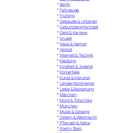
*
Berlin
*
Fahrzeuge
*
Frühling
*
Gebäude & Urbanes
*
Geburtstag/Hochzeit
*
Geld & Karriere
*
Grusel
*
Haus & Heimat
*
Herbst
*
Internet & Technik
*
Kleidung
*
Kindheit & Jugend
*
Körperteile
*
Kunst & Inbrunst
*
Länder/Kontinente
*
Liebe & Beziehung
*
Märchen
*
Mord & Totschlag
*
München
*
Musik & Gesang
*
Ostern & Weihnacht
*
Pflanzen & Natur
*
Poetry Slam