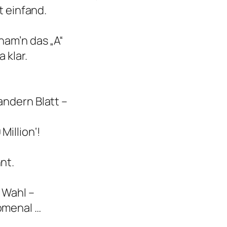
t einfand.
nam’n das „A“
 klar.
ndern Blatt –
illion‘!
nt.
 Wahl –
omenal …