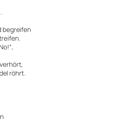
.
nd begreifen
reifen.
No!“,
 verhört,
el röhrt.
en