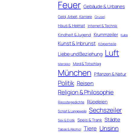
Feuer
Gebäude & Urbanes
Geld, Arbeit, Karriere
Grusel
Haus & Heimat
Internet & Technik
Krummzeiler
Kindheit & Jugend
Kuba
Kunst & Inbrunst
Körperteile
Luft
Liebe und Beziehung
Mord & Totschlag
Marokko
München
Pflanzen & Natur
Politik
Reisen
Religion & Philosophie
Rüpeleien
Ripostegedichte
Sechszeiler
Schlaf & Langeweile
Städte
Speis & Trank
Sex & Erotik
Unsinn
Tiere
Tabak & Alkohol