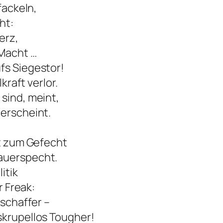
fackeln,
ht:
erz,
 Macht …
fs Siegestor!
kraft verlor.
sind, meint,
 erscheint.
it zum Gefecht
auerspecht.
itik
r Freak:
eschaffer –
skrupellos Tougher!