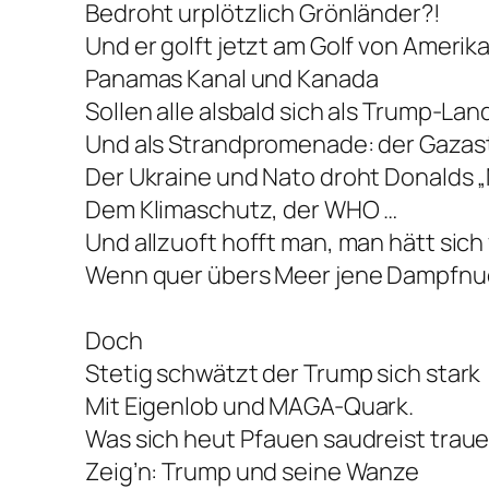
Bedroht urplötzlich Grönländer?!
Und er golft jetzt am Golf von Amerika
Panamas Kanal und Kanada
Sollen alle alsbald sich als Trump-La
Und als Strandpromenade: der Gazast
Der Ukraine und Nato droht Donalds „
Dem Klimaschutz, der WHO …
Und allzuoft hofft man, man hätt sich
Wenn quer übers Meer jene Dampfnud
Doch
Stetig schwätzt der Trump sich stark
Mit Eigenlob und MAGA-Quark.
Was sich heut Pfauen saudreist trau
Zeig’n: Trump und seine Wanze