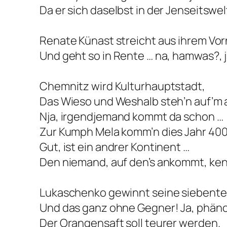
Da er sich daselbst in der Jenseitswel
Renate Künast streicht aus ihrem Vor
Und geht so in Rente … na, hamwas?, ja
Chemnitz wird Kulturhauptstadt,
Das Wieso und Weshalb steh’n auf’m a
Nja, irgendjemand kommt da schon …
Zur Kumph Mela komm’n dies Jahr 400 M
Gut, ist ein andrer Kontinent …
Den niemand, auf den’s ankommt, ken
Lukaschenko gewinnt seine siebente
Und das ganz ohne Gegner! Ja, phän
Der Orangensaft soll teurer werden.