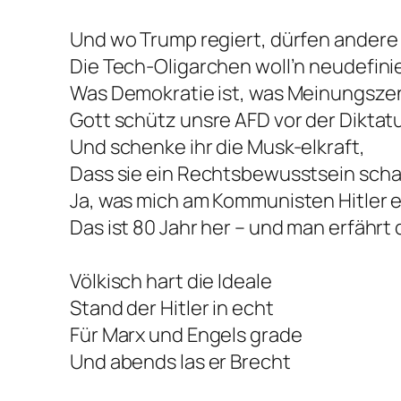
Und wo Trump regiert, dürfen andere 
Die Tech-Oligarchen woll’n neudefini
Was Demokratie ist, was Meinungsze
Gott schütz unsre AFD vor der Diktat
Und schenke ihr die Musk-elkraft,
Dass sie ein Rechtsbewusstsein scha
Ja, was mich am Kommunisten Hitler 
Das ist 80 Jahr her – und man erfährt 
Völkisch hart die Ideale
Stand der Hitler in echt
Für Marx und Engels grade
Und abends las er Brecht