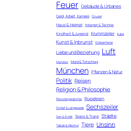
Feuer
Gebäude & Urbanes
Geld, Arbeit, Karriere
Grusel
Haus & Heimat
Internet & Technik
Krummzeiler
Kindheit & Jugend
Kuba
Kunst & Inbrunst
Körperteile
Luft
Liebe und Beziehung
Mord & Totschlag
Marokko
München
Pflanzen & Natur
Politik
Reisen
Religion & Philosophie
Rüpeleien
Ripostegedichte
Sechszeiler
Schlaf & Langeweile
Städte
Speis & Trank
Sex & Erotik
Unsinn
Tiere
Tabak & Alkohol