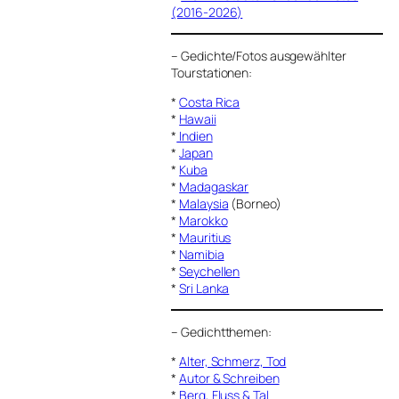
(2016-2026)
–
Gedichte/Fotos ausgewählter
Tourstationen:
*
Costa Rica
*
Hawaii
*
Indien
*
Japan
*
Kuba
*
Madagaskar
*
Malaysia
(Borneo)
*
Marokko
*
Mauritius
*
Namibia
*
Seychellen
*
Sri Lanka
–
Gedichtthemen
:
*
Alter, Schmerz, Tod
*
Autor & Schreiben
*
Berg, Fluss & Tal