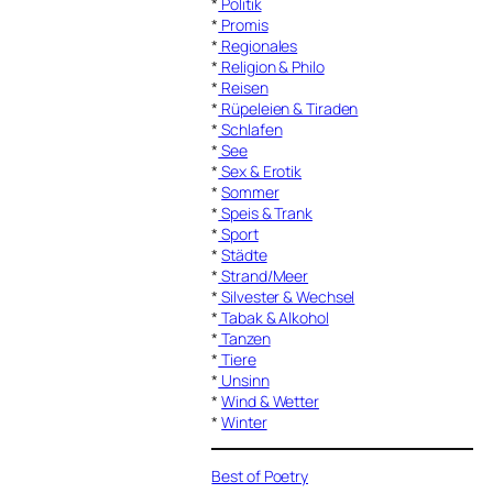
*
Politik
*
Promis
*
Regionales
*
Religion & Philo
*
Reisen
*
Rüpeleien & Tiraden
*
Schlafen
*
See
*
Sex & Erotik
*
Sommer
*
Speis & Trank
*
Sport
*
Städte
*
Strand/Meer
*
Silvester & Wechsel
*
Tabak & Alkohol
*
Tanzen
*
Tiere
*
Unsinn
*
Wind & Wetter
*
Winter
Best of Poetry