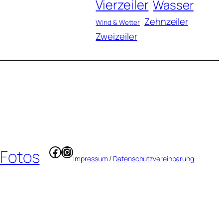
Vierzeiler
Wasser
Zehnzeiler
Wind & Wetter
Zweizeiler
Facebook
Instagram
 Fotos
Impressum
/
Datenschutzvereinbarung