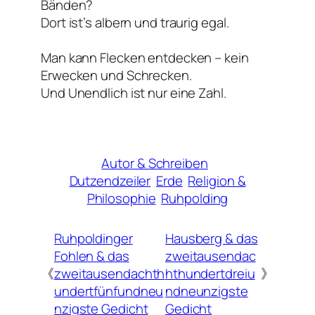
Bänden?
Dort ist’s albern und traurig egal.
Man kann Flecken entdecken – kein
Erwecken und Schrecken.
Und Unendlich ist nur eine Zahl.
Autor & Schreiben
Dutzendzeiler
Erde
Religion &
Philosophie
Ruhpolding
Ruhpoldinger
Hausberg & das
Fohlen & das
zweitausendac
《
zweitausendachth
hthundertdreiu
》
undertfünfundneu
ndneunzigste
nzigste Gedicht
Gedicht