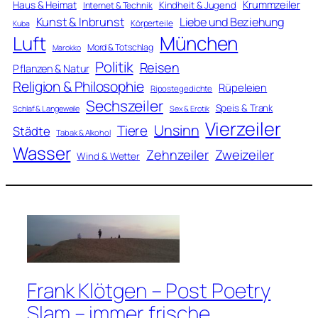
Krummzeiler
Haus & Heimat
Kindheit & Jugend
Internet & Technik
Kunst & Inbrunst
Liebe und Beziehung
Körperteile
Kuba
Luft
München
Mord & Totschlag
Marokko
Politik
Reisen
Pflanzen & Natur
Religion & Philosophie
Rüpeleien
Ripostegedichte
Sechszeiler
Speis & Trank
Schlaf & Langeweile
Sex & Erotik
Vierzeiler
Unsinn
Tiere
Städte
Tabak & Alkohol
Wasser
Zweizeiler
Zehnzeiler
Wind & Wetter
Frank Klötgen – Post Poetry
Slam – immer frische