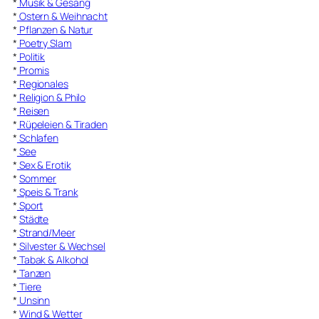
*
Musik & Gesang
*
Ostern & Weihnacht
*
Pflanzen & Natur
*
Poetry Slam
*
Politik
*
Promis
*
Regionales
*
Religion & Philo
*
Reisen
*
Rüpeleien & Tiraden
*
Schlafen
*
See
*
Sex & Erotik
*
Sommer
*
Speis & Trank
*
Sport
*
Städte
*
Strand/Meer
*
Silvester & Wechsel
*
Tabak & Alkohol
*
Tanzen
*
Tiere
*
Unsinn
*
Wind & Wetter