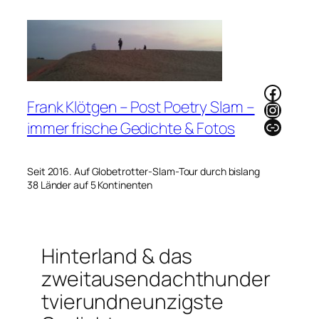
Zum
Inhalt
springen
Faceb
Frank Klötgen – Post Poetry Slam –
Instag
Link
immer frische Gedichte & Fotos
Seit 2016. Auf Globetrotter-Slam-Tour durch bislang
38 Länder auf 5 Kontinenten
Hinterland & das
zweitausendachthunder
tvierundneunzigste