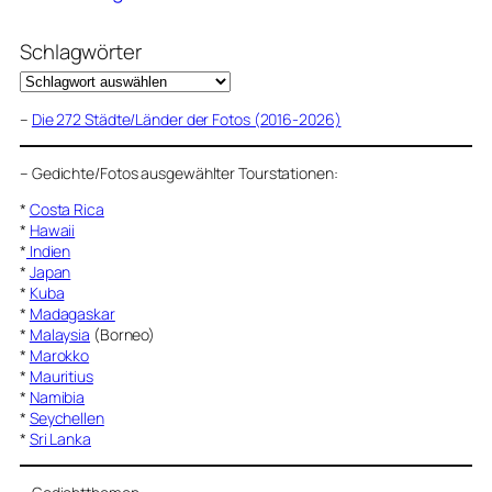
Schlagwörter
–
Die 272 Städte/Länder der Fotos (2016-2026)
–
Gedichte/Fotos ausgewählter Tourstationen:
*
Costa Rica
*
Hawaii
*
Indien
*
Japan
*
Kuba
*
Madagaskar
*
Malaysia
(Borneo)
*
Marokko
*
Mauritius
*
Namibia
*
Seychellen
*
Sri Lanka