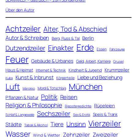
Über den Autor
Achtzeiler
Alter, Tod & Abschied
Autor & Schreiben
Berlin
Berg, Fluss & Tal
Erde
Einakter
Dutzendzeiler
Essen
Fahrzeuge
Feuer
Gebäude & Urbanes
Geld, Arbeit, Karriere
Grusel
Krummzeiler
Haus & Heimat
Kindheit & Jugend
Internet & Technik
Kunst & Inbrunst
Liebe und Beziehung
Körperteile
Kuba
Luft
München
Mord & Totschlag
Marokko
Politik
Reisen
Pflanzen & Natur
Religion & Philosophie
Rüpeleien
Ripostegedichte
Sechszeiler
Speis & Trank
Schlaf & Langeweile
Sex & Erotik
Vierzeiler
Unsinn
Tiere
Städte
Tabak & Alkohol
Wasser
Zweizeiler
Zehnzeiler
Wind & Wetter