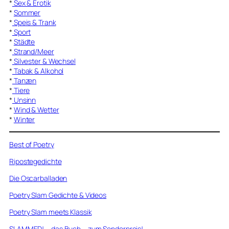
*
Sex & Erotik
*
Sommer
*
Speis & Trank
*
Sport
*
Städte
*
Strand/Meer
*
Silvester & Wechsel
*
Tabak & Alkohol
*
Tanzen
*
Tiere
*
Unsinn
*
Wind & Wetter
*
Winter
Best of Poetry
Ripostegedichte
Die Oscarballaden
Poetry Slam Gedichte & Videos
Poetry Slam meets Klassik
SLAMMED! – das Buch – zum Sonderpreis!