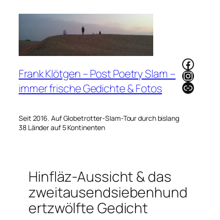
Zum
Inhalt
springen
Faceb
Frank Klötgen – Post Poetry Slam –
Instag
Link
immer frische Gedichte & Fotos
Seit 2016. Auf Globetrotter-Slam-Tour durch bislang
38 Länder auf 5 Kontinenten
Hinfläz-Aussicht & das
zweitausendsiebenhund
ertzwölfte Gedicht