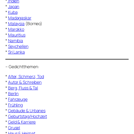
*
Indien
*
Japan
*
Kuba
*
Madagaskar
*
Malaysia
(Borneo)
*
Marokko
*
Mauritius
*
Namibia
*
Seychellen
*
Sri Lanka
–
Gedichtthemen
:
*
Alter, Schmerz, Tod
*
Autor & Schreiben
*
Berg, Fluss & Tal
*
Berlin
*
Fahrzeuge
*
Frühling
*
Gebäude & Urbanes
*
Geburtstag/Hochzeit
*
Geld & Karriere
*
Grusel
*
Haus & Heimat