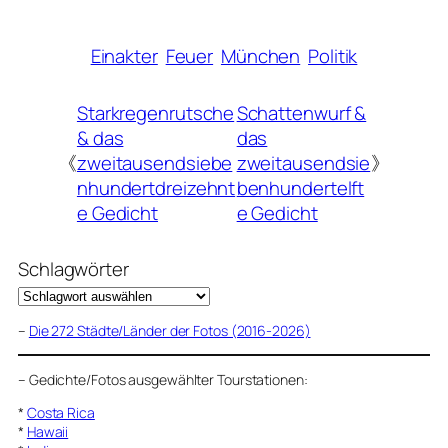
Einakter
Feuer
München
Politik
Starkregenrutsche
Schattenwurf &
& das
das
《
zweitausendsiebe
zweitausendsie
》
nhundertdreizehnt
benhundertelft
e Gedicht
e Gedicht
Schlagwörter
–
Die 272 Städte/Länder der Fotos (2016-2026)
–
Gedichte/Fotos ausgewählter Tourstationen:
*
Costa Rica
*
Hawaii