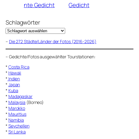
nte Gedicht
Gedicht
Schlagwörter
–
Die 272 Städte/Länder der Fotos (2016-2026)
–
Gedichte/Fotos ausgewählter Tourstationen:
*
Costa Rica
*
Hawaii
*
Indien
*
Japan
*
Kuba
*
Madagaskar
*
Malaysia
(Borneo)
*
Marokko
*
Mauritius
*
Namibia
*
Seychellen
*
Sri Lanka