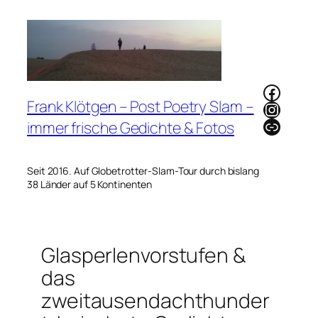
Zum
Inhalt
springen
Faceb
Frank Klötgen – Post Poetry Slam –
Instag
Link
immer frische Gedichte & Fotos
Seit 2016. Auf Globetrotter-Slam-Tour durch bislang
38 Länder auf 5 Kontinenten
Glasperlenvorstufen &
das
zweitausendachthunder