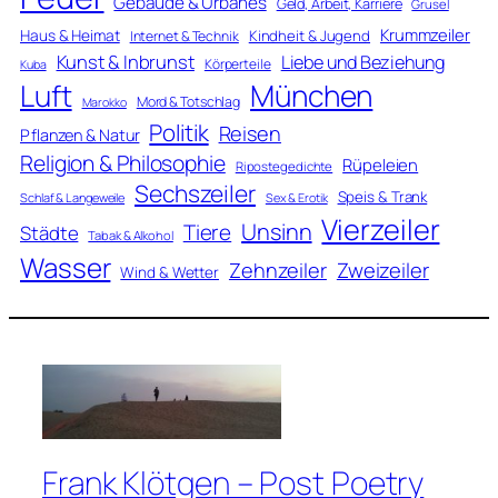
Gebäude & Urbanes
Geld, Arbeit, Karriere
Grusel
Krummzeiler
Haus & Heimat
Kindheit & Jugend
Internet & Technik
Kunst & Inbrunst
Liebe und Beziehung
Körperteile
Kuba
Luft
München
Mord & Totschlag
Marokko
Politik
Reisen
Pflanzen & Natur
Religion & Philosophie
Rüpeleien
Ripostegedichte
Sechszeiler
Speis & Trank
Schlaf & Langeweile
Sex & Erotik
Vierzeiler
Unsinn
Tiere
Städte
Tabak & Alkohol
Wasser
Zweizeiler
Zehnzeiler
Wind & Wetter
Frank Klötgen – Post Poetry