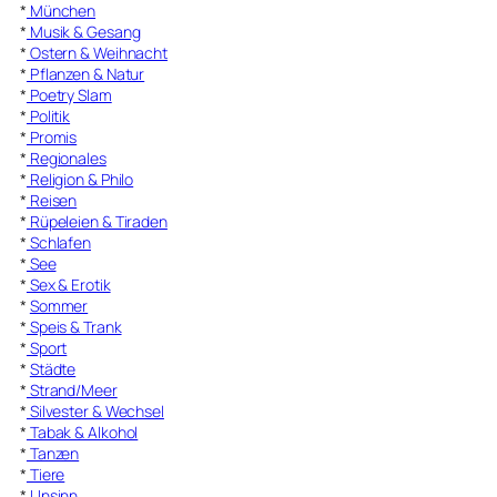
*
München
*
Musik & Gesang
*
Ostern & Weihnacht
*
Pflanzen & Natur
*
Poetry Slam
*
Politik
*
Promis
*
Regionales
*
Religion & Philo
*
Reisen
*
Rüpeleien & Tiraden
*
Schlafen
*
See
*
Sex & Erotik
*
Sommer
*
Speis & Trank
*
Sport
*
Städte
*
Strand/Meer
*
Silvester & Wechsel
*
Tabak & Alkohol
*
Tanzen
*
Tiere
*
Unsinn