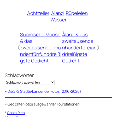
Achtzeiler
Aland
Rüpeleien
Wasser
Suomische Moose
Åland & das
& das
zweitausendei
《
zweitausendeinhu
nhundertdreiun
》
ndertfünfunddreißi
ddreißigste
gste Gedicht
Gedicht
Schlagwörter
–
Die 272 Städte/Länder der Fotos (2016-2026)
–
Gedichte/Fotos ausgewählter Tourstationen:
*
Costa Rica