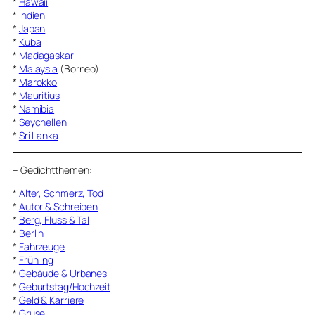
*
Hawaii
*
Indien
*
Japan
*
Kuba
*
Madagaskar
*
Malaysia
(Borneo)
*
Marokko
*
Mauritius
*
Namibia
*
Seychellen
*
Sri Lanka
–
Gedichtthemen
:
*
Alter, Schmerz, Tod
*
Autor & Schreiben
*
Berg, Fluss & Tal
*
Berlin
*
Fahrzeuge
*
Frühling
*
Gebäude & Urbanes
*
Geburtstag/Hochzeit
*
Geld & Karriere
*
Grusel