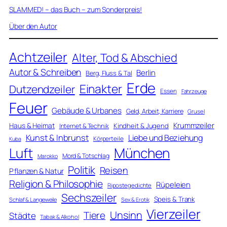
SLAMMED! – das Buch – zum Sonderpreis!
Über den Autor
Achtzeiler
Alter, Tod & Abschied
Autor & Schreiben
Berlin
Berg, Fluss & Tal
Erde
Einakter
Dutzendzeiler
Essen
Fahrzeuge
Feuer
Gebäude & Urbanes
Geld, Arbeit, Karriere
Grusel
Krummzeiler
Haus & Heimat
Kindheit & Jugend
Internet & Technik
Kunst & Inbrunst
Liebe und Beziehung
Körperteile
Kuba
Luft
München
Mord & Totschlag
Marokko
Politik
Reisen
Pflanzen & Natur
Religion & Philosophie
Rüpeleien
Ripostegedichte
Sechszeiler
Speis & Trank
Schlaf & Langeweile
Sex & Erotik
Vierzeiler
Unsinn
Tiere
Städte
Tabak & Alkohol