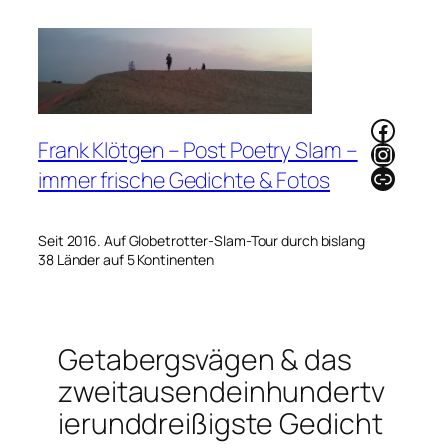
Zum
Inhalt
springen
Faceb
Frank Klötgen – Post Poetry Slam –
Instag
Link
immer frische Gedichte & Fotos
Seit 2016. Auf Globetrotter-Slam-Tour durch bislang
38 Länder auf 5 Kontinenten
Getabergsvägen & das
zweitausendeinhundertv
ierunddreißigste Gedicht