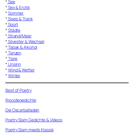
*
See
*
Sex & Erotik
*
Sommer
*
Speis & Trank
*
Sport
*
Städte
*
Strand/Meer
*
Silvester & Wechsel
*
Tabak & Alkohol
*
Tanzen
*
Tiere
*
Unsinn
*
Wind & Wetter
*
Winter
Best of Poetry
Ripostegedichte
Die Oscarballaden
Poetry Slam Gedichte & Videos
Poetry Slam meets Klassik