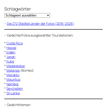
Schlagwörter
–
Die 272 Städte/Länder der Fotos (2016-2026)
–
Gedichte/Fotos ausgewählter Tourstationen:
*
Costa Rica
*
Hawaii
*
Indien
*
Japan
*
Kuba
*
Madagaskar
*
Malaysia
(Borneo)
*
Marokko
*
Mauritius
*
Namibia
*
Seychellen
*
Sri Lanka
–
Gedichtthemen
: