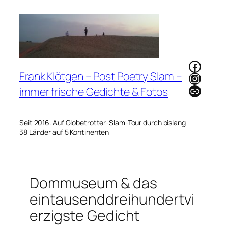
Zum
Inhalt
springen
Faceb
Frank Klötgen – Post Poetry Slam –
Instag
Link
immer frische Gedichte & Fotos
Seit 2016. Auf Globetrotter-Slam-Tour durch bislang
38 Länder auf 5 Kontinenten
Dommuseum & das
eintausenddreihundertvi
erzigste Gedicht