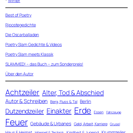
*
Winter
Best of Poetry
Ripostegedichte
Die Oscarballaden
Poetry Slam Gedichte & Videos
Poetry Slam meets Klassik
SLAMMED! – das Buch – zum Sonderpreis!
Über den Autor
Achtzeiler
Alter, Tod & Abschied
Autor & Schreiben
Berlin
Berg, Fluss & Tal
Erde
Einakter
Dutzendzeiler
Essen
Fahrzeuge
Feuer
Gebäude & Urbanes
Geld, Arbeit, Karriere
Grusel
Krummzeiler
Haus & Heimat
Kindheit & Jugend
Internet & Technik