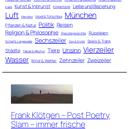
Kunst & Inbrunst
Liebe und Beziehung
Körperteile
Kuba
Luft
München
Mord & Totschlag
Marokko
Politik
Reisen
Pflanzen & Natur
Religion & Philosophie
Rüpeleien
Ripostegedichte
Sechszeiler
Speis & Trank
Schlaf & Langeweile
Sex & Erotik
Vierzeiler
Unsinn
Tiere
Städte
Tabak & Alkohol
Wasser
Zweizeiler
Zehnzeiler
Wind & Wetter
Frank Klötgen – Post Poetry
Slam – immer frische