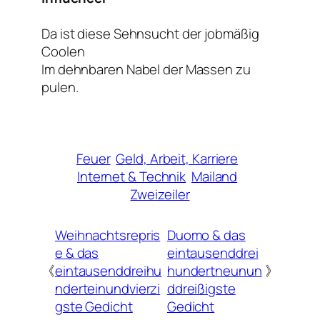
Da ist diese Sehnsucht der jobmäßig
Coolen
Im dehnbaren Nabel der Massen zu
pulen.
Feuer
Geld, Arbeit, Karriere
Internet & Technik
Mailand
Zweizeiler
Weihnachtsrepris
Duomo & das
e & das
eintausenddrei
《
eintausenddreihu
hundertneunun
》
nderteinundvierzi
ddreißigste
gste Gedicht
Gedicht