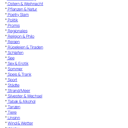
*
Ostern & Weihnacht
*
Pflanzen & Natur
*
Poetry Slam
*
Politik
*
Promis
*
Regionales
*
Religion & Philo
*
Reisen
*
Rüpeleien & Tiraden
*
Schlafen
*
See
*
Sex & Erotik
*
Sommer
*
Speis & Trank
*
Sport
*
Städte
*
Strand/Meer
*
Silvester & Wechsel
*
Tabak & Alkohol
*
Tanzen
*
Tiere
*
Unsinn
*
Wind & Wetter