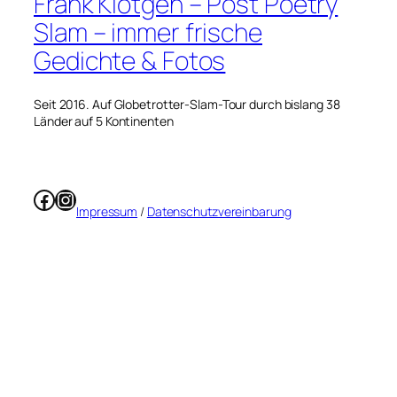
Frank Klötgen – Post Poetry
Slam – immer frische
Gedichte & Fotos
Seit 2016. Auf Globetrotter-Slam-Tour durch bislang 38
Länder auf 5 Kontinenten
Facebook
Instagram
Impressum
/
Datenschutzvereinbarung