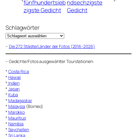
fünfhundertsieb
ndsechzigste
zigste Gedicht
Gedicht
Schlagwörter
–
Die 272 Städte/Länder der Fotos (2016-2026)
–
Gedichte/Fotos ausgewählter Tourstationen:
*
Costa Rica
*
Hawaii
*
Indien
*
Japan
*
Kuba
*
Madagaskar
*
Malaysia
(Borneo)
*
Marokko
*
Mauritius
*
Namibia
*
Seychellen
*
Sri Lanka