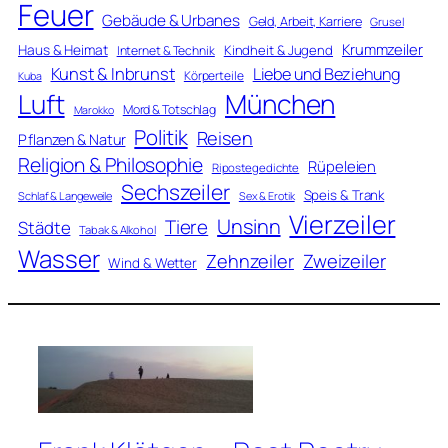
Feuer
Gebäude & Urbanes
Geld, Arbeit, Karriere
Grusel
Krummzeiler
Haus & Heimat
Kindheit & Jugend
Internet & Technik
Kunst & Inbrunst
Liebe und Beziehung
Körperteile
Kuba
Luft
München
Mord & Totschlag
Marokko
Politik
Reisen
Pflanzen & Natur
Religion & Philosophie
Rüpeleien
Ripostegedichte
Sechszeiler
Speis & Trank
Schlaf & Langeweile
Sex & Erotik
Vierzeiler
Unsinn
Tiere
Städte
Tabak & Alkohol
Wasser
Zweizeiler
Zehnzeiler
Wind & Wetter