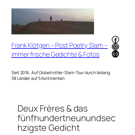
Zum
Inhalt
springen
Faceb
Frank Klötgen – Post Poetry Slam –
Instag
Link
immer frische Gedichte & Fotos
Seit 2016. Auf Globetrotter-Slam-Tour durch bislang
38 Länder auf 5 Kontinenten
Deux Frères & das
fünfhundertneunundsec
hzigste Gedicht