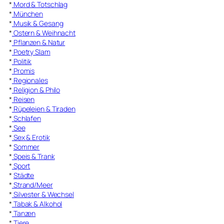
*
Mord & Totschlag
*
München
*
Musik & Gesang
*
Ostern & Weihnacht
*
Pflanzen & Natur
*
Poetry Slam
*
Politik
*
Promis
*
Regionales
*
Religion & Philo
*
Reisen
*
Rüpeleien & Tiraden
*
Schlafen
*
See
*
Sex & Erotik
*
Sommer
*
Speis & Trank
*
Sport
*
Städte
*
Strand/Meer
*
Silvester & Wechsel
*
Tabak & Alkohol
*
Tanzen
*
Tiere