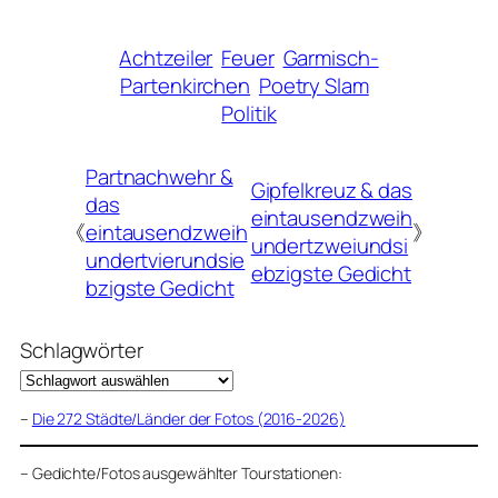
Achtzeiler
Feuer
Garmisch-
Partenkirchen
Poetry Slam
Politik
Partnachwehr &
Gipfelkreuz & das
das
eintausendzweih
《
eintausendzweih
》
undertzweiundsi
undertvierundsie
ebzigste Gedicht
bzigste Gedicht
Schlagwörter
–
Die 272 Städte/Länder der Fotos (2016-2026)
–
Gedichte/Fotos ausgewählter Tourstationen: