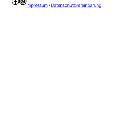
Facebook
Instagram
Impressum
/
Datenschutzvereinbarung