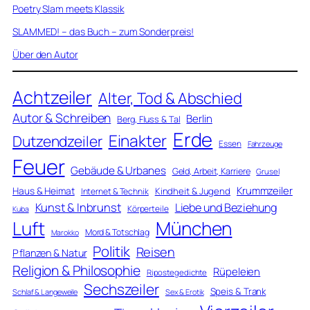
Poetry Slam meets Klassik
SLAMMED! – das Buch – zum Sonderpreis!
Über den Autor
Achtzeiler
Alter, Tod & Abschied
Autor & Schreiben
Berlin
Berg, Fluss & Tal
Erde
Einakter
Dutzendzeiler
Essen
Fahrzeuge
Feuer
Gebäude & Urbanes
Geld, Arbeit, Karriere
Grusel
Krummzeiler
Haus & Heimat
Kindheit & Jugend
Internet & Technik
Kunst & Inbrunst
Liebe und Beziehung
Körperteile
Kuba
Luft
München
Mord & Totschlag
Marokko
Politik
Reisen
Pflanzen & Natur
Religion & Philosophie
Rüpeleien
Ripostegedichte
Sechszeiler
Speis & Trank
Schlaf & Langeweile
Sex & Erotik