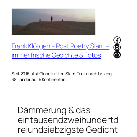
Zum
Inhalt
springen
Faceb
Frank Klötgen – Post Poetry Slam –
Instag
Link
immer frische Gedichte & Fotos
Seit 2016. Auf Globetrotter-Slam-Tour durch bislang
38 Länder auf 5 Kontinenten
Dämmerung & das
eintausendzweihundertd
reiundsiebzigste Gedicht