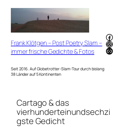
Zum
Inhalt
springen
Faceb
Frank Klötgen – Post Poetry Slam –
Instag
Link
immer frische Gedichte & Fotos
Seit 2016. Auf Globetrotter-Slam-Tour durch bislang
38 Länder auf 5 Kontinenten
Cartago & das
vierhunderteinundsechzi
gste Gedicht