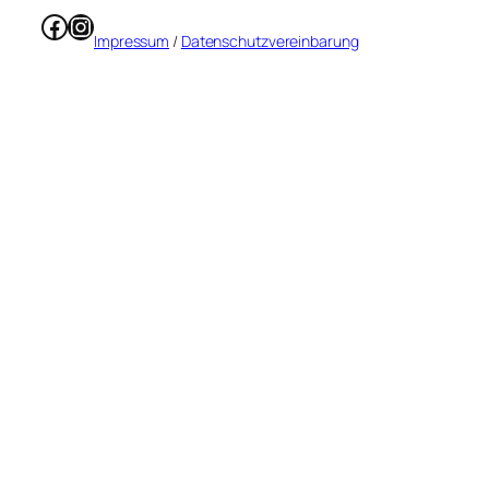
Facebook
Instagram
Impressum
/
Datenschutzvereinbarung