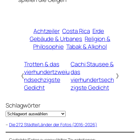
Achtzeiler
Costa Rica
Erde
Gebäude & Urbanes
Religion &
Philosophie
Tabak & Alkohol
Trotten & das
Cachi Stausee &
vierhundertzweiu
das
《
》
ndsechzigste
vierhundertsech
Gedicht
zigste Gedicht
Schlagwörter
–
Die 272 Städte/Länder der Fotos (2016-2026)
–
Gedichte/Fotos ausgewählter Tourstationen: