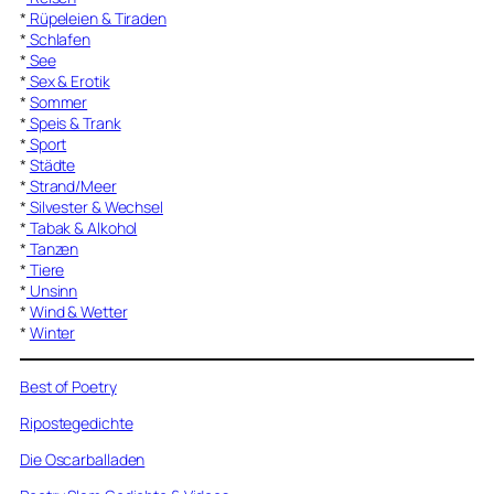
*
Rüpeleien & Tiraden
*
Schlafen
*
See
*
Sex & Erotik
*
Sommer
*
Speis & Trank
*
Sport
*
Städte
*
Strand/Meer
*
Silvester & Wechsel
*
Tabak & Alkohol
*
Tanzen
*
Tiere
*
Unsinn
*
Wind & Wetter
*
Winter
Best of Poetry
Ripostegedichte
Die Oscarballaden