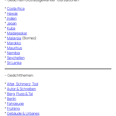
*
Costa Rica
*
Hawaii
*
Indien
*
Japan
*
Kuba
*
Madagaskar
*
Malaysia
(Borneo)
*
Marokko
*
Mauritius
*
Namibia
*
Seychellen
*
Sri Lanka
–
Gedichtthemen
:
*
Alter, Schmerz, Tod
*
Autor & Schreiben
*
Berg, Fluss & Tal
*
Berlin
*
Fahrzeuge
*
Frühling
*
Gebäude & Urbanes