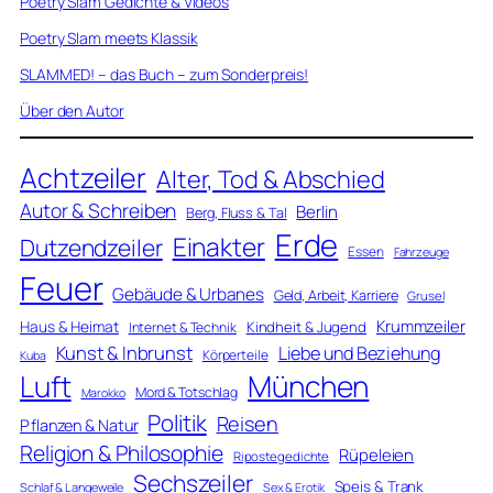
Poetry Slam Gedichte & Videos
Poetry Slam meets Klassik
SLAMMED! – das Buch – zum Sonderpreis!
Über den Autor
Achtzeiler
Alter, Tod & Abschied
Autor & Schreiben
Berlin
Berg, Fluss & Tal
Erde
Einakter
Dutzendzeiler
Essen
Fahrzeuge
Feuer
Gebäude & Urbanes
Geld, Arbeit, Karriere
Grusel
Krummzeiler
Haus & Heimat
Kindheit & Jugend
Internet & Technik
Kunst & Inbrunst
Liebe und Beziehung
Körperteile
Kuba
Luft
München
Mord & Totschlag
Marokko
Politik
Reisen
Pflanzen & Natur
Religion & Philosophie
Rüpeleien
Ripostegedichte
Sechszeiler
Speis & Trank
Schlaf & Langeweile
Sex & Erotik