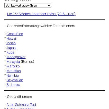
–
Die 272 Städte/Länder der Fotos (2016-2026)
–
Gedichte/Fotos ausgewählter Tourstationen:
*
Costa Rica
*
Hawaii
*
Indien
*
Japan
*
Kuba
*
Madagaskar
*
Malaysia
(Borneo)
*
Marokko
*
Mauritius
*
Namibia
*
Seychellen
*
Sri Lanka
–
Gedichtthemen
:
*
Alter, Schmerz, Tod