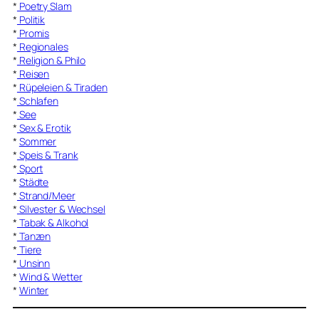
*
Poetry Slam
*
Politik
*
Promis
*
Regionales
*
Religion & Philo
*
Reisen
*
Rüpeleien & Tiraden
*
Schlafen
*
See
*
Sex & Erotik
*
Sommer
*
Speis & Trank
*
Sport
*
Städte
*
Strand/Meer
*
Silvester & Wechsel
*
Tabak & Alkohol
*
Tanzen
*
Tiere
*
Unsinn
*
Wind & Wetter
*
Winter