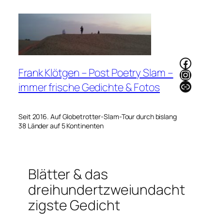
Zum
Inhalt
springen
Faceb
Frank Klötgen – Post Poetry Slam –
Instag
Link
immer frische Gedichte & Fotos
Seit 2016. Auf Globetrotter-Slam-Tour durch bislang
38 Länder auf 5 Kontinenten
Blätter & das
dreihundertzweiundacht
zigste Gedicht