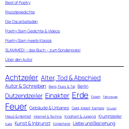
Best of Poetry
Ripostegedichte
Die Oscarballaden
Poetry Slam Gedichte & Videos
Poetry Slam meets Klassik
SLAMMED! – das Buch – zum Sonderpreis!
Über den Autor
Achtzeiler
Alter, Tod & Abschied
Autor & Schreiben
Berlin
Berg, Fluss & Tal
Erde
Einakter
Dutzendzeiler
Essen
Fahrzeuge
Feuer
Gebäude & Urbanes
Geld, Arbeit, Karriere
Grusel
Krummzeiler
Haus & Heimat
Kindheit & Jugend
Internet & Technik
Kunst & Inbrunst
Liebe und Beziehung
Körperteile
Kuba