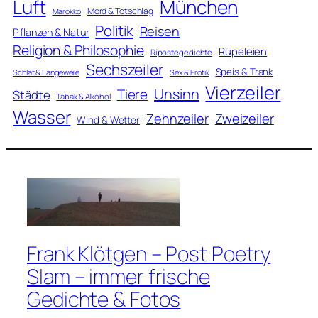
Luft
München
Mord & Totschlag
Marokko
Politik
Reisen
Pflanzen & Natur
Religion & Philosophie
Rüpeleien
Ripostegedichte
Sechszeiler
Speis & Trank
Schlaf & Langeweile
Sex & Erotik
Vierzeiler
Unsinn
Tiere
Städte
Tabak & Alkohol
Wasser
Zweizeiler
Zehnzeiler
Wind & Wetter
Frank Klötgen – Post Poetry
Slam – immer frische
Gedichte & Fotos