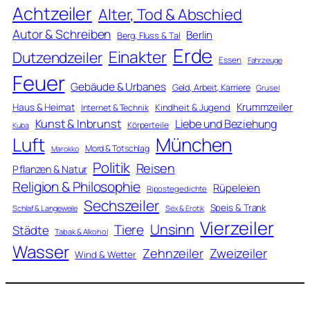
Achtzeiler
Alter, Tod & Abschied
Autor & Schreiben
Berlin
Berg, Fluss & Tal
Erde
Einakter
Dutzendzeiler
Essen
Fahrzeuge
Feuer
Gebäude & Urbanes
Geld, Arbeit, Karriere
Grusel
Krummzeiler
Haus & Heimat
Kindheit & Jugend
Internet & Technik
Kunst & Inbrunst
Liebe und Beziehung
Körperteile
Kuba
Luft
München
Mord & Totschlag
Marokko
Politik
Reisen
Pflanzen & Natur
Religion & Philosophie
Rüpeleien
Ripostegedichte
Sechszeiler
Speis & Trank
Schlaf & Langeweile
Sex & Erotik
Vierzeiler
Unsinn
Tiere
Städte
Tabak & Alkohol
Wasser
Zweizeiler
Zehnzeiler
Wind & Wetter