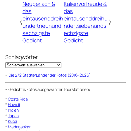
Neuperlach &
Italienvorfreude &
das
das
eintausenddreih
eintausenddreihu
《
》
undertneunund
ndertsiebenunds
sechzigste
echzigste
Gedicht
Gedicht
Schlagwörter
–
Die 272 Städte/Länder der Fotos (2016-2026)
–
Gedichte/Fotos ausgewählter Tourstationen:
*
Costa Rica
*
Hawaii
*
Indien
*
Japan
*
Kuba
*
Madagaskar