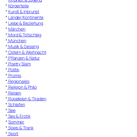
*
Körperteile
*
Kunst & Inbrunst
*
Länder/Kontinente
*
Liebe & Beziehung
*
Märchen
*
Mord & Totschlag
*
München
*
Musik & Gesang
*
Ostern & Weihnacht
*
Pflanzen & Natur
*
Poetry Slam
*
Politik
*
Promis
*
Regionales
*
Religion & Philo
*
Reisen
*
Rüpeleien & Tiraden
*
Schlafen
*
See
*
Sex & Erotik
*
Sommer
*
Speis & Trank
*
Sport