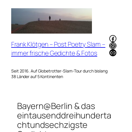
Zum
Inhalt
springen
Faceb
Frank Klötgen – Post Poetry Slam –
Instag
Link
immer frische Gedichte & Fotos
Seit 2016. Auf Globetrotter-Slam-Tour durch bislang
38 Länder auf 5 Kontinenten
Bayern@Berlin & das
eintausenddreihunderta
chtundsechzigste