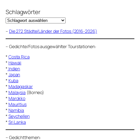
Schlagwörter
–
Die 272 Städte/Länder der Fotos (2016-2026)
–
Gedichte/Fotos ausgewählter Tourstationen:
*
Costa Rica
*
Hawaii
*
Indien
*
Japan
*
Kuba
*
Madagaskar
*
Malaysia
(Borneo)
*
Marokko
*
Mauritius
*
Namibia
*
Seychellen
*
Sri Lanka
–
Gedichtthemen
: