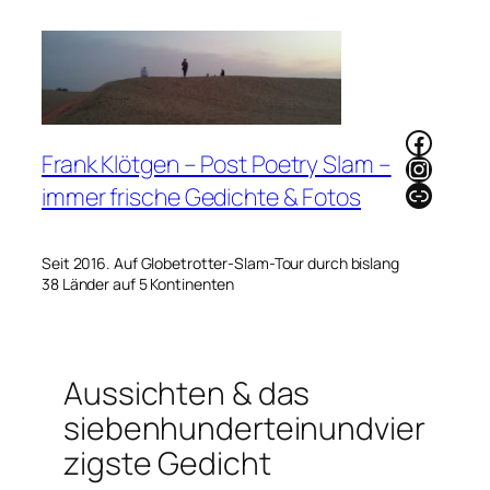
Zum
Inhalt
springen
Faceb
Frank Klötgen – Post Poetry Slam –
Instag
Link
immer frische Gedichte & Fotos
Seit 2016. Auf Globetrotter-Slam-Tour durch bislang
38 Länder auf 5 Kontinenten
Aussichten & das
siebenhunderteinundvier
zigste Gedicht