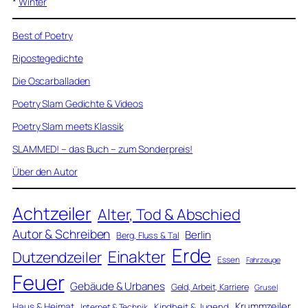
*
Winter
Best of Poetry
Ripostegedichte
Die Oscarballaden
Poetry Slam Gedichte & Videos
Poetry Slam meets Klassik
SLAMMED! – das Buch – zum Sonderpreis!
Über den Autor
Achtzeiler
Alter, Tod & Abschied
Autor & Schreiben
Berlin
Berg, Fluss & Tal
Erde
Einakter
Dutzendzeiler
Essen
Fahrzeuge
Feuer
Gebäude & Urbanes
Geld, Arbeit, Karriere
Grusel
Krummzeiler
Haus & Heimat
Kindheit & Jugend
Internet & Technik