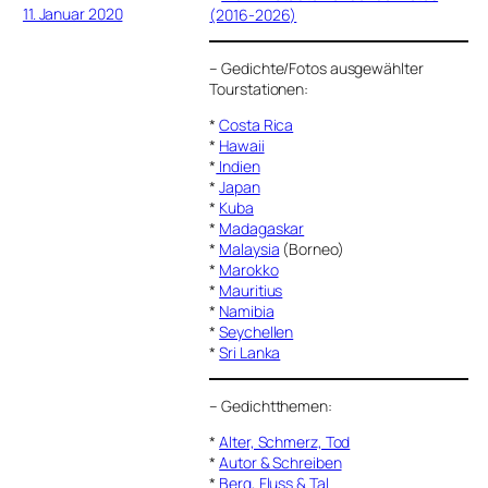
11. Januar 2020
(2016-2026)
–
Gedichte/Fotos ausgewählter
Tourstationen:
*
Costa Rica
*
Hawaii
*
Indien
*
Japan
*
Kuba
*
Madagaskar
*
Malaysia
(Borneo)
*
Marokko
*
Mauritius
*
Namibia
*
Seychellen
*
Sri Lanka
–
Gedichtthemen
:
*
Alter, Schmerz, Tod
*
Autor & Schreiben
*
Berg, Fluss & Tal