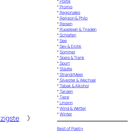
*
Politik
*
Promis
*
Regionales
*
Religion & Philo
*
Reisen
*
Rüpeleien & Tiraden
*
Schlafen
*
See
*
Sex & Erotik
*
Sommer
*
Speis & Trank
*
Sport
*
Städte
*
Strand/Meer
*
Silvester & Wechsel
*
Tabak & Alkohol
*
Tanzen
*
Tiere
*
Unsinn
*
Wind & Wetter
*
Winter
rzigste
》
Best of Poetry