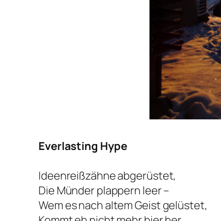
Everlasting Hype
Ideenreißzähne abgerüstet,
Die Münder plappern leer –
Wem es nach altem Geist gelüstet,
Kommt eh nicht mehr hier her.