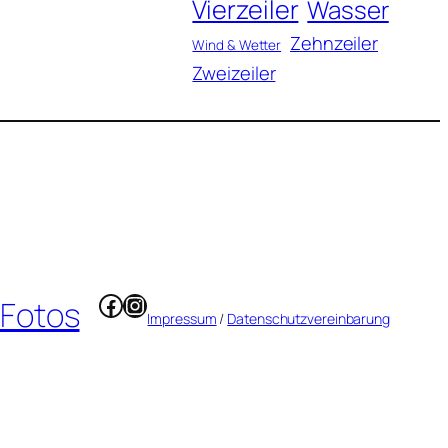
Vierzeiler
Wasser
Zehnzeiler
Wind & Wetter
Zweizeiler
Facebook
Instagram
 Fotos
Impressum
/
Datenschutzvereinbarung