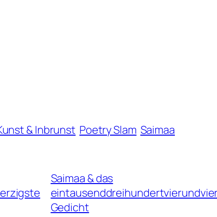
Kunst & Inbrunst
Poetry Slam
Saimaa
Saimaa & das
erzigste
eintausenddreihundertvierundvie
Gedicht