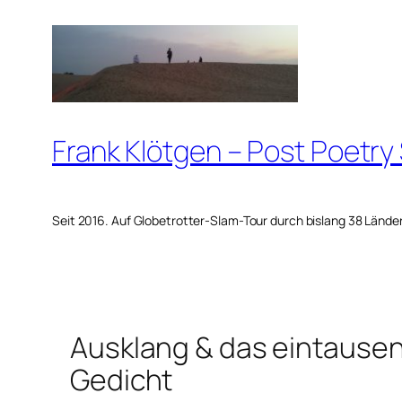
Zum
Inhalt
springen
Frank Klötgen – Post Poetry
Seit 2016. Auf Globetrotter-Slam-Tour durch bislang 38 Lände
Ausklang & das eintause
Gedicht