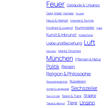
Feuer
Gebäude & Urbanes
Geld, Arbeit, Karriere
Grusel
Haus & Heimat
Internet & Technik
Krummzeiler
Kindheit & Jugend
Kuba
Kunst & Inbrunst
Körperteile
Luft
Liebe und Beziehung
Mord & Totschlag
Marokko
München
Pflanzen & Natur
Politik
Reisen
Religion & Philosophie
Rüpeleien
Ripostegedichte
Sechszeiler
Schlaf & Langeweile
Städte
Speis & Trank
Sex & Erotik
Unsinn
Tiere
Tabak & Alkohol