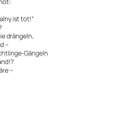
not:
lny ist tot!“
?
sie drängeln,
d –
üchtlinge-Gängeln
and!?
äre –