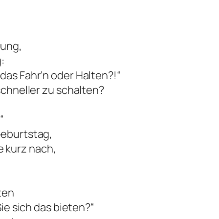
tung,
:
das Fahr‘n oder Halten?!“
schneller zu schalten?
“
Geburtstag,
 kurz nach,
ten
Sie sich das bieten?“