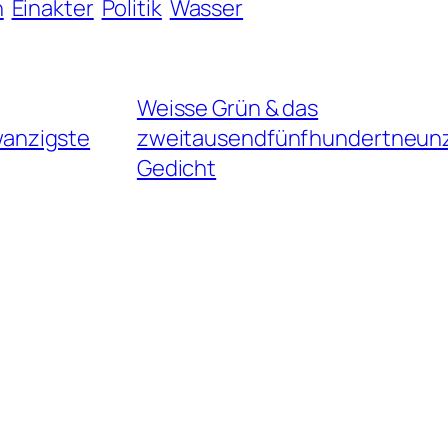
n
Einakter
Politik
Wasser
Weisse Grün & das
anzigste
zweitausendfünfhundertneun
Gedicht