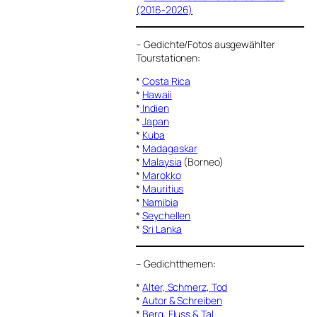
(2016-2026)
–
Gedichte/Fotos ausgewählter
Tourstationen:
*
Costa Rica
*
Hawaii
*
Indien
*
Japan
*
Kuba
*
Madagaskar
*
Malaysia
(Borneo)
*
Marokko
*
Mauritius
*
Namibia
*
Seychellen
*
Sri Lanka
–
Gedichtthemen
:
*
Alter, Schmerz, Tod
*
Autor & Schreiben
*
Berg, Fluss & Tal