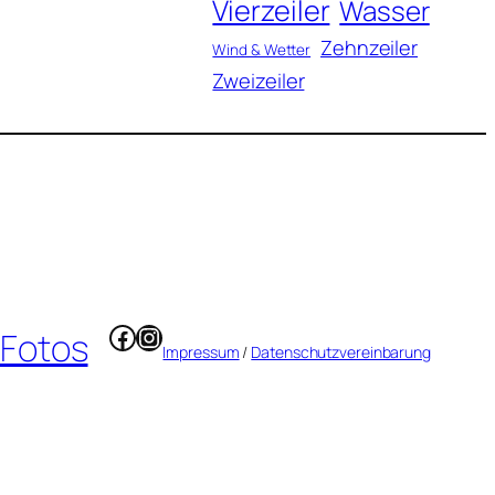
Vierzeiler
Wasser
Zehnzeiler
Wind & Wetter
Zweizeiler
Facebook
Instagram
 Fotos
Impressum
/
Datenschutzvereinbarung