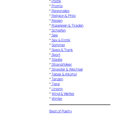
*
Politik
*
Promis
*
Regionales
*
Religion & Philo
*
Reisen
*
Rüpeleien & Tiraden
*
Schlafen
*
See
*
Sex & Erotik
*
Sommer
*
Speis & Trank
*
Sport
*
Städte
*
Strand/Meer
*
Silvester & Wechsel
*
Tabak & Alkohol
*
Tanzen
*
Tiere
*
Unsinn
*
Wind & Wetter
*
Winter
Best of Poetry