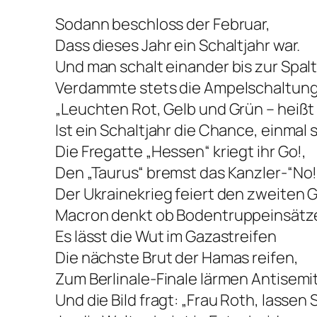
Sodann beschloss der Februar,
Dass dieses Jahr ein Schaltjahr war.
Und man schalt einander bis zur Spal
Verdammte stets die Ampelschaltung
„Leuchten Rot, Gelb und Grün – heißt 
Ist ein Schaltjahr die Chance, einmal 
Die Fregatte „Hessen“ kriegt ihr Go!,
Den „Taurus“ bremst das Kanzler-“No!
Der Ukrainekrieg feiert den zweiten 
Macron denkt ob Bodentruppeinsätze
Es lässt die Wut im Gazastreifen
Die nächste Brut der Hamas reifen,
Zum Berlinale-Finale lärmen Antisemi
Und die Bild fragt: „Frau Roth, lassen 