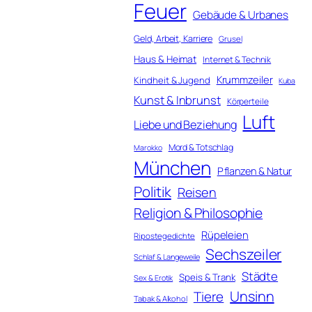
Feuer
Gebäude & Urbanes
Geld, Arbeit, Karriere
Grusel
Haus & Heimat
Internet & Technik
Krummzeiler
Kindheit & Jugend
Kuba
Kunst & Inbrunst
Körperteile
Luft
Liebe und Beziehung
Mord & Totschlag
Marokko
München
Pflanzen & Natur
Politik
Reisen
Religion & Philosophie
Rüpeleien
Ripostegedichte
Sechszeiler
Schlaf & Langeweile
Städte
Speis & Trank
Sex & Erotik
Unsinn
Tiere
Tabak & Alkohol