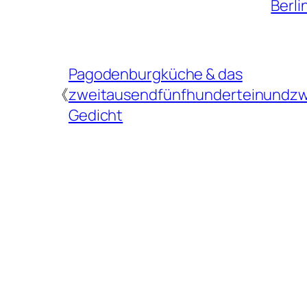
Berli
Pagodenburgküche & das
《
zweitausendfünfhunderteinundzw
Gedicht