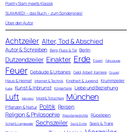
Poetry Slam meets Klassik
SLAMMED! – das Buch – zum Sonderpreis!
Über den Autor
Achtzeiler
Alter, Tod & Abschied
Autor & Schreiben
Berlin
Berg, Fluss & Tal
Erde
Einakter
Dutzendzeiler
Essen
Fahrzeuge
Feuer
Gebäude & Urbanes
Geld, Arbeit, Karriere
Grusel
Krummzeiler
Haus & Heimat
Kindheit & Jugend
Internet & Technik
Kunst & Inbrunst
Liebe und Beziehung
Körperteile
Kuba
Luft
München
Mord & Totschlag
Marokko
Politik
Reisen
Pflanzen & Natur
Religion & Philosophie
Rüpeleien
Ripostegedichte
Sechszeiler
Speis & Trank
Schlaf & Langeweile
Sex & Erotik