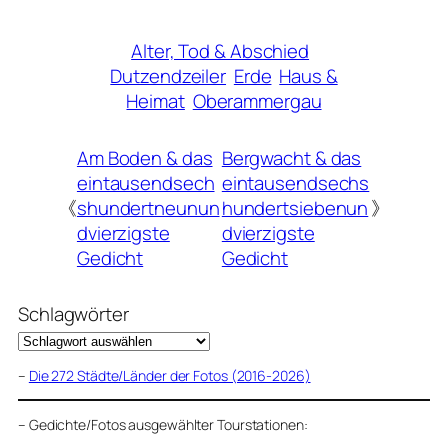
Alter, Tod & Abschied
Dutzendzeiler
Erde
Haus &
Heimat
Oberammergau
Am Boden & das
Bergwacht & das
eintausendsech
eintausendsechs
《
shundertneunun
hundertsiebenun
》
dvierzigste
dvierzigste
Gedicht
Gedicht
Schlagwörter
–
Die 272 Städte/Länder der Fotos (2016-2026)
–
Gedichte/Fotos ausgewählter Tourstationen: