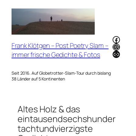
Zum
Inhalt
springen
Faceb
Frank Klötgen – Post Poetry Slam –
Instag
Link
immer frische Gedichte & Fotos
Seit 2016. Auf Globetrotter-Slam-Tour durch bislang
38 Länder auf 5 Kontinenten
Altes Holz & das
eintausendsechshunder
tachtundvierzigste