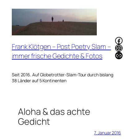
Zum
Inhalt
springen
Faceb
Frank Klötgen – Post Poetry Slam –
Instag
Link
immer frische Gedichte & Fotos
Seit 2016. Auf Globetrotter-Slam-Tour durch bislang
38 Länder auf 5 Kontinenten
Aloha & das achte
Gedicht
7. Januar 2016