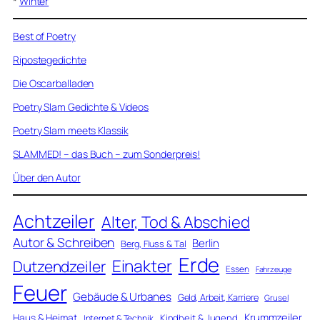
*
Winter
Best of Poetry
Ripostegedichte
Die Oscarballaden
Poetry Slam Gedichte & Videos
Poetry Slam meets Klassik
SLAMMED! – das Buch – zum Sonderpreis!
Über den Autor
Achtzeiler
Alter, Tod & Abschied
Autor & Schreiben
Berlin
Berg, Fluss & Tal
Erde
Einakter
Dutzendzeiler
Essen
Fahrzeuge
Feuer
Gebäude & Urbanes
Geld, Arbeit, Karriere
Grusel
Krummzeiler
Haus & Heimat
Kindheit & Jugend
Internet & Technik