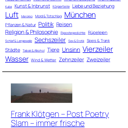
Kunst & Inbrunst
Liebe und Beziehung
Körperteile
Kuba
Luft
München
Mord & Totschlag
Marokko
Politik
Reisen
Pflanzen & Natur
Religion & Philosophie
Rüpeleien
Ripostegedichte
Sechszeiler
Speis & Trank
Schlaf & Langeweile
Sex & Erotik
Vierzeiler
Unsinn
Tiere
Städte
Tabak & Alkohol
Wasser
Zweizeiler
Zehnzeiler
Wind & Wetter
Frank Klötgen – Post Poetry
Slam – immer frische