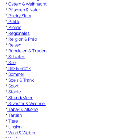
*
Ostern & Weihnacht
*
Pflanzen & Natur
*
Poetry Slam
*
Politik
*
Promis
*
Regionales
*
Religion & Philo
*
Reisen
*
Rüpeleien & Tiraden
*
Schlafen
*
See
*
Sex & Erotik
*
Sommer
*
Speis & Trank
*
Sport
*
Städte
*
Strand/Meer
*
Silvester & Wechsel
*
Tabak & Alkohol
*
Tanzen
*
Tiere
*
Unsinn
*
Wind & Wetter