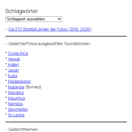
Schlagwörter
–
Die 272 Städte/Länder der Fotos (2016-2026)
–
Gedichte/Fotos ausgewählter Tourstationen:
*
Costa Rica
*
Hawaii
*
Indien
*
Japan
*
Kuba
*
Madagaskar
*
Malaysia
(Borneo)
*
Marokko
*
Mauritius
*
Namibia
*
Seychellen
*
Sri Lanka
–
Gedichtthemen
: