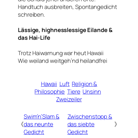
Handtuch ausbreiten, Spontangedicht
schreiben.
Lässige, highnesslessige Eilande &
das Hai-Life
Trotz Haiwarnung war heut Hawaii
Wie weiland weitgeh’nd heilandfrei
Hawaii
Luft
Religion &
Philosophie
Tiere
Unsinn
Zweizeiler
Swim’n’Slam &
Zwischenstopp &
《
das neunte
das siebte
》
Gedicht
Gedicht