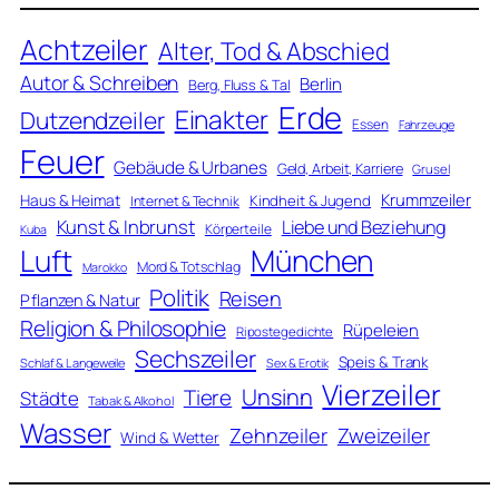
Achtzeiler
Alter, Tod & Abschied
Autor & Schreiben
Berlin
Berg, Fluss & Tal
Erde
Einakter
Dutzendzeiler
Essen
Fahrzeuge
Feuer
Gebäude & Urbanes
Geld, Arbeit, Karriere
Grusel
Krummzeiler
Haus & Heimat
Kindheit & Jugend
Internet & Technik
Kunst & Inbrunst
Liebe und Beziehung
Körperteile
Kuba
Luft
München
Mord & Totschlag
Marokko
Politik
Reisen
Pflanzen & Natur
Religion & Philosophie
Rüpeleien
Ripostegedichte
Sechszeiler
Speis & Trank
Schlaf & Langeweile
Sex & Erotik
Vierzeiler
Unsinn
Tiere
Städte
Tabak & Alkohol
Wasser
Zweizeiler
Zehnzeiler
Wind & Wetter