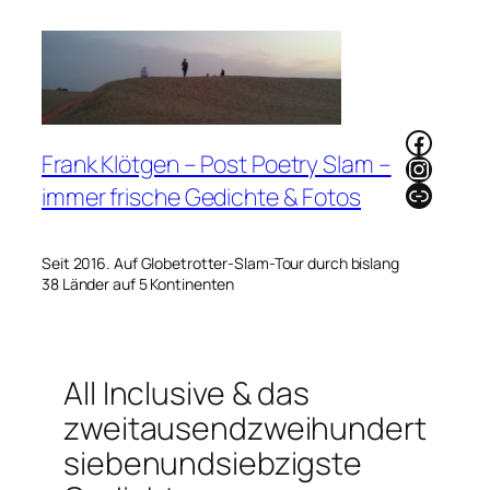
Zum
Inhalt
springen
Faceb
Frank Klötgen – Post Poetry Slam –
Instag
Link
immer frische Gedichte & Fotos
Seit 2016. Auf Globetrotter-Slam-Tour durch bislang
38 Länder auf 5 Kontinenten
All Inclusive & das
zweitausendzweihundert
siebenundsiebzigste