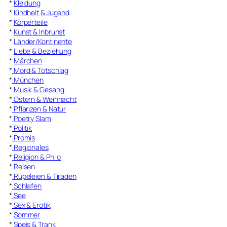
*
Kleidung
*
Kindheit & Jugend
*
Körperteile
*
Kunst & Inbrunst
*
Länder/Kontinente
*
Liebe & Beziehung
*
Märchen
*
Mord & Totschlag
*
München
*
Musik & Gesang
*
Ostern & Weihnacht
*
Pflanzen & Natur
*
Poetry Slam
*
Politik
*
Promis
*
Regionales
*
Religion & Philo
*
Reisen
*
Rüpeleien & Tiraden
*
Schlafen
*
See
*
Sex & Erotik
*
Sommer
*
Speis & Trank