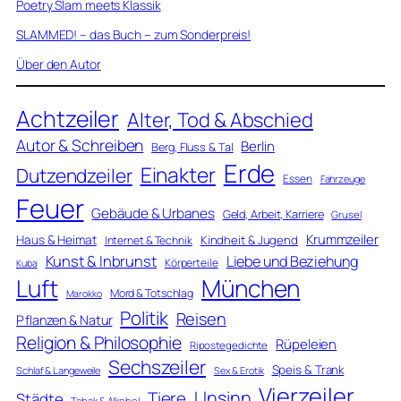
Poetry Slam meets Klassik
SLAMMED! – das Buch – zum Sonderpreis!
Über den Autor
Achtzeiler
Alter, Tod & Abschied
Autor & Schreiben
Berlin
Berg, Fluss & Tal
Erde
Einakter
Dutzendzeiler
Essen
Fahrzeuge
Feuer
Gebäude & Urbanes
Geld, Arbeit, Karriere
Grusel
Krummzeiler
Haus & Heimat
Kindheit & Jugend
Internet & Technik
Kunst & Inbrunst
Liebe und Beziehung
Körperteile
Kuba
Luft
München
Mord & Totschlag
Marokko
Politik
Reisen
Pflanzen & Natur
Religion & Philosophie
Rüpeleien
Ripostegedichte
Sechszeiler
Speis & Trank
Schlaf & Langeweile
Sex & Erotik
Vierzeiler
Unsinn
Tiere
Städte
Tabak & Alkohol