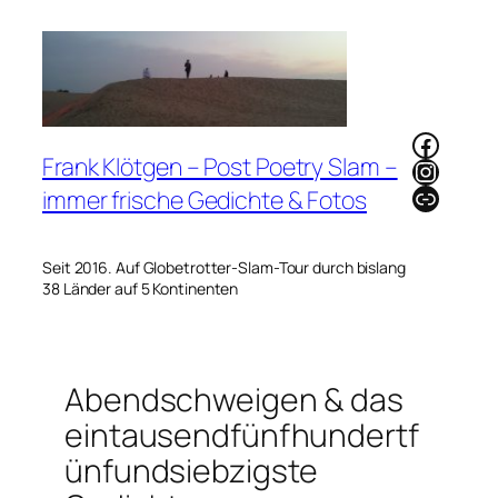
Zum
Inhalt
springen
Faceb
Frank Klötgen – Post Poetry Slam –
Instag
Link
immer frische Gedichte & Fotos
Seit 2016. Auf Globetrotter-Slam-Tour durch bislang
38 Länder auf 5 Kontinenten
Abendschweigen & das
eintausendfünfhundertf
ünfundsiebzigste