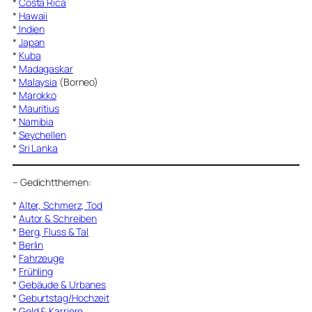
*
Costa Rica
*
Hawaii
*
Indien
*
Japan
*
Kuba
*
Madagaskar
*
Malaysia
(Borneo)
*
Marokko
*
Mauritius
*
Namibia
*
Seychellen
*
Sri Lanka
–
Gedichtthemen
:
*
Alter, Schmerz, Tod
*
Autor & Schreiben
*
Berg, Fluss & Tal
*
Berlin
*
Fahrzeuge
*
Frühling
*
Gebäude & Urbanes
*
Geburtstag/Hochzeit
*
Geld & Karriere