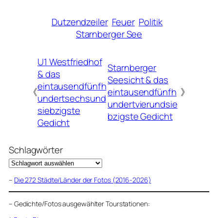
Dutzendzeiler
Feuer
Politik
Starnberger See
U1 Westfriedhof
Starnberger
& das
Seesicht & das
eintausendfünfh
《
eintausendfünfh
》
undertsechsund
undertvierundsie
siebzigste
bzigste Gedicht
Gedicht
Schlagwörter
–
Die 272 Städte/Länder der Fotos (2016-2026)
–
Gedichte/Fotos ausgewählter Tourstationen: