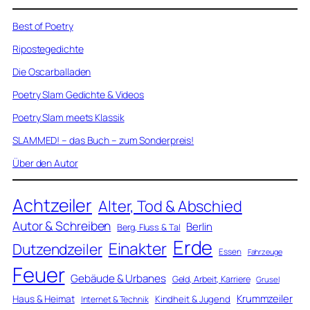
Best of Poetry
Ripostegedichte
Die Oscarballaden
Poetry Slam Gedichte & Videos
Poetry Slam meets Klassik
SLAMMED! – das Buch – zum Sonderpreis!
Über den Autor
Achtzeiler
Alter, Tod & Abschied
Autor & Schreiben
Berlin
Berg, Fluss & Tal
Erde
Einakter
Dutzendzeiler
Essen
Fahrzeuge
Feuer
Gebäude & Urbanes
Geld, Arbeit, Karriere
Grusel
Krummzeiler
Haus & Heimat
Kindheit & Jugend
Internet & Technik