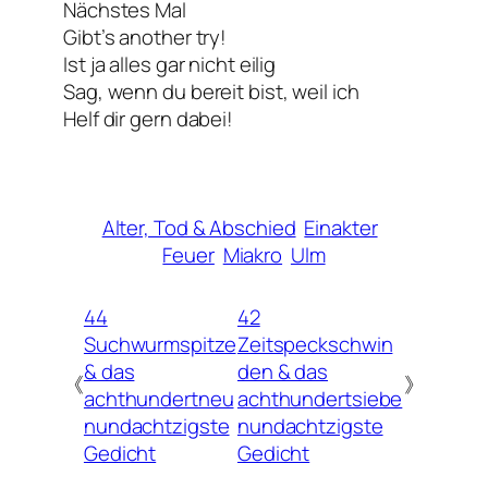
Nächstes Mal
Gibt’s another try!
Ist ja alles gar nicht eilig
Sag, wenn du bereit bist, weil ich
Helf dir gern dabei!
Alter, Tod & Abschied
Einakter
Feuer
Miakro
Ulm
44
42
Suchwurmspitze
Zeitspeckschwin
& das
den & das
《
》
achthundertneu
achthundertsiebe
nundachtzigste
nundachtzigste
Gedicht
Gedicht