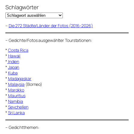
Schlagwörter
–
Die 272 Städte/Länder der Fotos (2016-2026)
–
Gedichte/Fotos ausgewählter Tourstationen:
*
Costa Rica
*
Hawaii
*
Indien
*
Japan
*
Kuba
*
Madagaskar
*
Malaysia
(Borneo)
*
Marokko
*
Mauritius
*
Namibia
*
Seychellen
*
Sri Lanka
–
Gedichtthemen
: