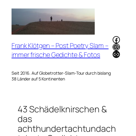
Zum
Inhalt
springen
Faceb
Frank Klötgen – Post Poetry Slam –
Instag
Link
immer frische Gedichte & Fotos
Seit 2016. Auf Globetrotter-Slam-Tour durch bislang
38 Länder auf 5 Kontinenten
43 Schädelknirschen &
das
achthundertachtundach