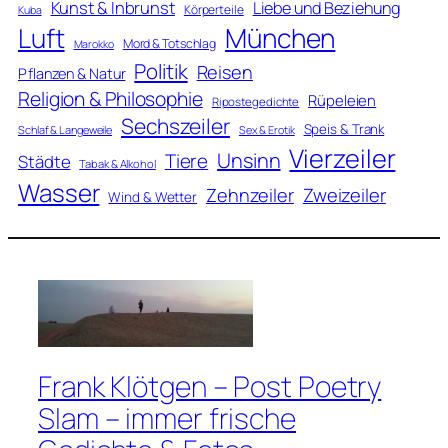
Kunst & Inbrunst
Liebe und Beziehung
Körperteile
Kuba
Luft
München
Mord & Totschlag
Marokko
Politik
Reisen
Pflanzen & Natur
Religion & Philosophie
Rüpeleien
Ripostegedichte
Sechszeiler
Speis & Trank
Schlaf & Langeweile
Sex & Erotik
Vierzeiler
Unsinn
Tiere
Städte
Tabak & Alkohol
Wasser
Zweizeiler
Zehnzeiler
Wind & Wetter
Frank Klötgen – Post Poetry
Slam – immer frische