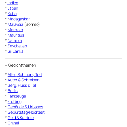
*
Indien
*
Japan
*
Kuba
*
Madagaskar
*
Malaysia
(Borneo)
*
Marokko
*
Mauritius
*
Namibia
*
Seychellen
*
Sri Lanka
–
Gedichtthemen
:
*
Alter, Schmerz, Tod
*
Autor & Schreiben
*
Berg, Fluss & Tal
*
Berlin
*
Fahrzeuge
*
Frühling
*
Gebäude & Urbanes
*
Geburtstag/Hochzeit
*
Geld & Karriere
*
Grusel