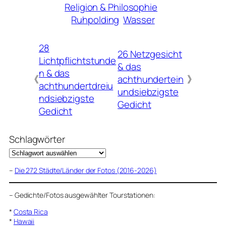
Religion & Philosophie
Ruhpolding
Wasser
28
26 Netzgesicht
Lichtpflichtstunde
& das
n & das
《
achthundertein
》
achthundertdreiu
undsiebzigste
ndsiebzigste
Gedicht
Gedicht
Schlagwörter
–
Die 272 Städte/Länder der Fotos (2016-2026)
–
Gedichte/Fotos ausgewählter Tourstationen:
*
Costa Rica
*
Hawaii