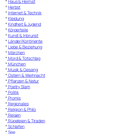
*
Haus & Heimat
*
Herbst
*
Internet & Technik
*
Kleidung
*
Kindheit & Jugend
*
Körperteile
*
Kunst & Inbrunst
*
Länder/Kontinente
*
Liebe & Beziehung
*
Märchen
*
Mord & Totschlag
*
München
*
Musik & Gesang
*
Ostern & Weihnacht
*
Pflanzen & Natur
*
Poetry Slam
*
Politik
*
Promis
*
Regionales
*
Religion & Philo
*
Reisen
*
Rüpeleien & Tiraden
*
Schlafen
*
See