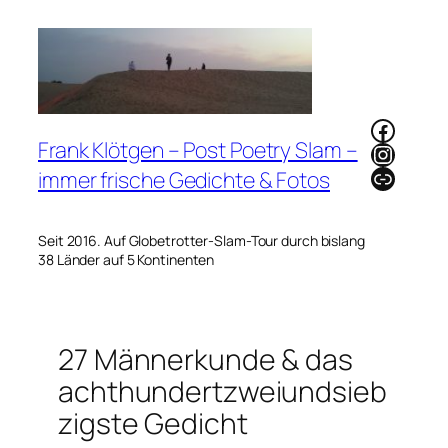
Zum
Inhalt
springen
Faceb
Frank Klötgen – Post Poetry Slam –
Instag
Link
immer frische Gedichte & Fotos
Seit 2016. Auf Globetrotter-Slam-Tour durch bislang
38 Länder auf 5 Kontinenten
27 Männerkunde & das
achthundertzweiundsieb
zigste Gedicht