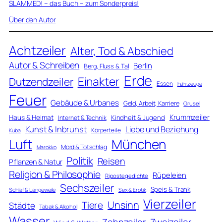
SLAMMED! – das Buch – zum Sonderpreis!
Über den Autor
Achtzeiler
Alter, Tod & Abschied
Autor & Schreiben
Berlin
Berg, Fluss & Tal
Erde
Einakter
Dutzendzeiler
Essen
Fahrzeuge
Feuer
Gebäude & Urbanes
Geld, Arbeit, Karriere
Grusel
Krummzeiler
Haus & Heimat
Kindheit & Jugend
Internet & Technik
Kunst & Inbrunst
Liebe und Beziehung
Körperteile
Kuba
Luft
München
Mord & Totschlag
Marokko
Politik
Reisen
Pflanzen & Natur
Religion & Philosophie
Rüpeleien
Ripostegedichte
Sechszeiler
Speis & Trank
Schlaf & Langeweile
Sex & Erotik
Vierzeiler
Unsinn
Tiere
Städte
Tabak & Alkohol
Wasser
Zweizeiler
Zehnzeiler